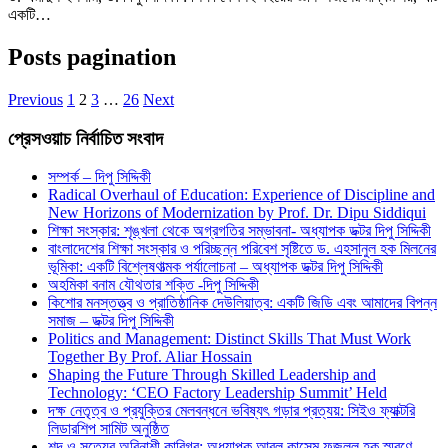
একটি…
Posts pagination
Previous
1
2
3
…
26
Next
প্রেসওয়াচ নির্বাচিত সংবাদ
সম্পর্ক – দিপু সিদ্দিকী
Radical Overhaul of Education: Experience of Discipline and
New Horizons of Modernization by Prof. Dr. Dipu Siddiqui
শিক্ষা সংস্কার: শৃঙ্খলা থেকে অগ্রগতির সম্ভাবনা- অধ্যাপক ডক্টর দিপু সিদ্দিকী
বাংলাদেশের শিক্ষা সংস্কার ও পরিচ্ছন্ন পরিবেশ সৃষ্টিতে ড. এহসানুল হক মিলনের
ভূমিকা: একটি বিশ্লেষণাত্মক পর্যালোচনা – অধ্যাপক ডক্টর দিপু সিদ্দিকী
অহমিকা বনাম যৌথতার শক্তি -দিপু সিদ্দিকী
কিশোর মনস্তত্ত্ব ও প্রাতিষ্ঠানিক দেউলিয়াত্ব: একটি জিডি এবং আমাদের বিপন্ন
সমাজ – ডক্টর দিপু সিদ্দিকী
Politics and Management: Distinct Skills That Must Work
Together By Prof. Aliar Hossain
Shaping the Future Through Skilled Leadership and
Technology: ‘CEO Factory Leadership Summit’ Held
দক্ষ নেতৃত্ব ও প্রযুক্তির মেলবন্ধনে ভবিষ্যৎ গড়ার প্রত্যয়: সিইও ফ্যাক্টরি
লিডারশিপ সামিট অনুষ্ঠিত
শব্দ ও সত্যের অবিনাশী কারিগর: অধ্যাপক আবুল কাসেম ফজলুল হক স্মরণে –