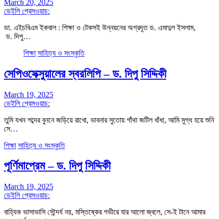
March 20, 2025
ডেইলি প্রেসওয়াচ:
ডা. এইচবিএম ইকবাল : শিক্ষা ও টেকসই উন্নয়নের অগ্রদূত ড. এমাদুল ইসলাম,
ড. দিপু…
শিক্ষা
সাহিত্য ও সংস্কৃতি
সেপিওসেক্সুয়ালের স্বরলিপি – ড. দিপু সিদ্দিকী
March 19, 2025
ডেইলি প্রেসওয়াচ:
তুমি যখন শব্দের বুননে জড়িয়ে রাখো, ভাবনার সুতোয় গাঁথা জটিল ধাঁধা, আমি মুগ্ধ হয়ে শুনি
সে…
শিক্ষা
সাহিত্য ও সংস্কৃতি
পূর্ণিমাপ্রেম – ড. দিপু সিদ্দিকী
March 19, 2025
ডেইলি প্রেসওয়াচ:
বাহ্যিক ভাসাভাসি সৌন্দর্য নয়, মস্তিষ্কের গভীরে যার আলো জ্বলে, সে-ই টানে আমার