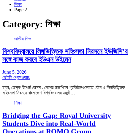
শিক্ষা
Page 2
Category:
শিক্ষা
জাতীয়
শিক্ষা
বিশ্ববিদ্যালয়ে লিঙ্গভিত্তিক সহিংসতা নিরসনে ইউজিসি’র
সঙ্গে কাজ করবে ইউএন উইমেন
June 5, 2026
ডেইলি প্রেসওয়াচ:
ঢাকা, ডেস্ক রিপোর্ট /বাসস : দেশের উচ্চশিক্ষা প্রতিষ্ঠানগুলোতে যৌন ও লিঙ্গভিত্তিক
সহিংসতা নিরসনে বাংলাদেশ বিশ্ববিদ্যালয় মঞ্জুরী…
শিক্ষা
Bridging the Gap: Royal University
Students Dive into Real-World
Operations at ROMO Group