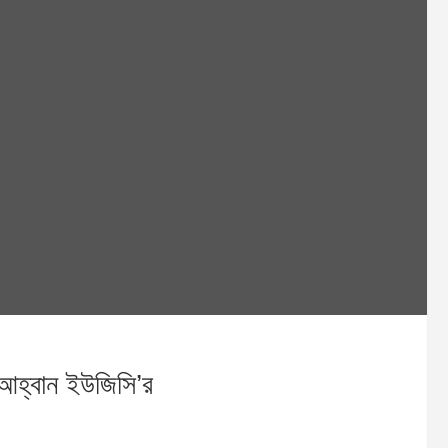
র আহ্বান ইউজিসি’র