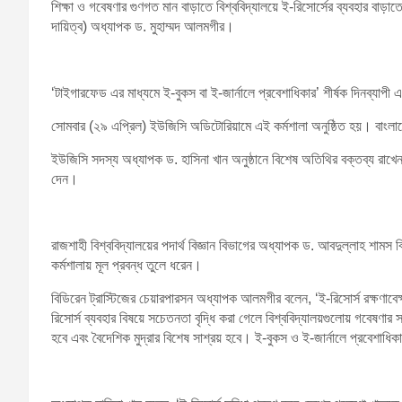
শিক্ষা ও গবেষণার গুণগত মান বাড়াতে বিশ্ববিদ্যালয়ে ই-রিসোর্সের ব্যবহার বাড়াত
দায়িত্ব) অধ্যাপক ড. মুহাম্মদ আলমগীর।
‘টাইগারফেড এর মাধ্যমে ই-বুকস বা ই-জার্নালে প্রবেশাধিকার’ শীর্ষক দিনব্যাপ
সোমবার (২৯ এপ্রিল) ইউজিসি অডিটোরিয়ামে এই কর্মশালা অনুষ্ঠিত হয়। বাংলাদ
ইউজিসি সদস্য অধ্যাপক ড. হাসিনা খান অনুষ্ঠানে বিশেষ অতিথির বক্তব্য রাখেন। 
দেন।
রাজশাহী বিশ্ববিদ্যালয়ের পদার্থ বিজ্ঞান বিভাগের অধ্যাপক ড. আবদুল্লাহ শামস 
কর্মশালায় মূল প্রবন্ধ তুলে ধরেন।
বিডিরেন ট্রাস্টিজের চেয়ারপারসন অধ্যাপক আলমগীর বলেন, ‘ই-রিসোর্স রক্ষণা
রিসোর্স ব্যবহার বিষয়ে সচেতনতা বৃদ্ধি করা গেলে বিশ্ববিদ্যালয়গুলোয় গবেষণার 
হবে এবং বৈদেশিক মুদ্রার বিশেষ সাশ্রয় হবে। ই-বুকস ও ই-জার্নালে প্রবেশাধিকার