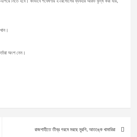
 এগিয়ে নিতে হবে। কীভাবে গবেষণায় ই-রিসোর্সের ব্যবহার আরও বৃদ্ধি করা যায়,
া খান।
মকর্তারা অংশ নেন।
রাজশাহীতে তীব্র গরমে মরছে মুরগি, আতঙ্কে খামারিরা