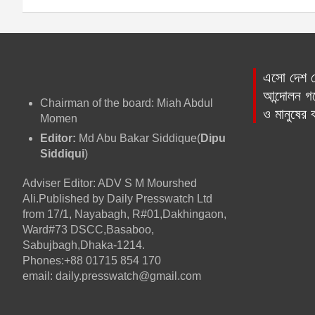
o
g
p
o
er
p
s
k
t
এসো দেশ প্
n
আন্দোলন গড়
Chairman of the board: Miah Abdul
a
ও মানুষের
Momen
v
Editor:
Md Abu Bakar Siddique(
Dipu
Siddiqui
)
i
Adviser Editor: ADV S M Mourshed
g
Ali.Published by Daily Presswatch Ltd
from 17/1, Nayabagh, R#01,Dakhingaon,
a
Ward#73 DSCC,Basaboo,
Sabujbagh,Dhaka-1214.
t
Phones:+88 01715 854 170
email: daily.presswatch@gmail.com
i
o