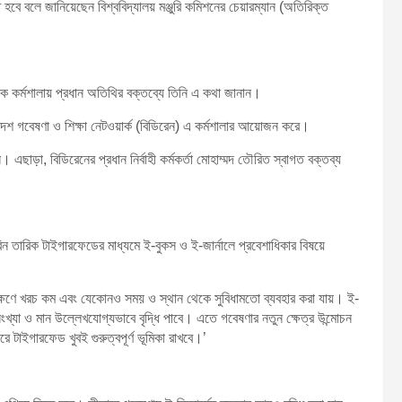
ে হবে বলে জানিয়েছেন বিশ্ববিদ্যালয় মঞ্জুরি কমিশনের চেয়ারম্যান (অতিরিক্ত
ী এক কর্মশালায় প্রধান অতিথির বক্তব্যে তিনি এ কথা জানান।
েশ গবেষণা ও শিক্ষা নেটওয়ার্ক (বিডিরেন) এ কর্মশালার আয়োজন করে।
এছাড়া, বিডিরেনের প্রধান নির্বাহী কর্মকর্তা মোহাম্মদ তৌরিত স্বাগত বক্তব্য
বিন তারিক টাইগারফেডের মাধ্যমে ই-বুকস ও ই-জার্নালে প্রবেশাধিকার বিষয়ে
বেক্ষণে খরচ কম এবং যেকোনও সময় ও স্থান থেকে সুবিধামতো ব্যবহার করা যায়। ই-
সংখ্যা ও মান উল্লেখযোগ্যভাবে বৃদ্ধি পাবে। এতে গবেষণার নতুন ক্ষেত্র উন্মোচন
ে টাইগারফেড খুবই গুরুত্বপূর্ণ ভূমিকা রাখবে।’