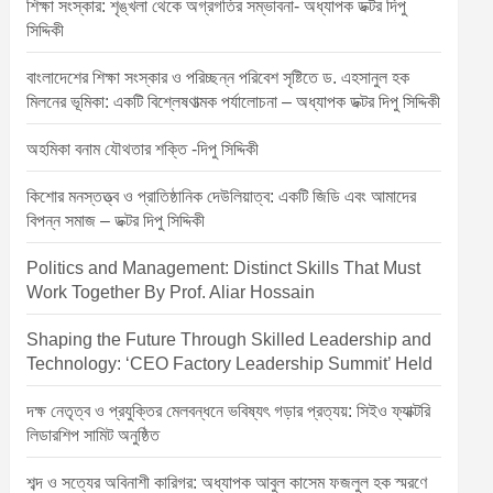
শিক্ষা সংস্কার: শৃঙ্খলা থেকে অগ্রগতির সম্ভাবনা- অধ্যাপক ডক্টর দিপু
সিদ্দিকী
বাংলাদেশের শিক্ষা সংস্কার ও পরিচ্ছন্ন পরিবেশ সৃষ্টিতে ড. এহসানুল হক
মিলনের ভূমিকা: একটি বিশ্লেষণাত্মক পর্যালোচনা – অধ্যাপক ডক্টর দিপু সিদ্দিকী
অহমিকা বনাম যৌথতার শক্তি -দিপু সিদ্দিকী
কিশোর মনস্তত্ত্ব ও প্রাতিষ্ঠানিক দেউলিয়াত্ব: একটি জিডি এবং আমাদের
বিপন্ন সমাজ – ডক্টর দিপু সিদ্দিকী
Politics and Management: Distinct Skills That Must
Work Together By Prof. Aliar Hossain
Shaping the Future Through Skilled Leadership and
Technology: ‘CEO Factory Leadership Summit’ Held
দক্ষ নেতৃত্ব ও প্রযুক্তির মেলবন্ধনে ভবিষ্যৎ গড়ার প্রত্যয়: সিইও ফ্যাক্টরি
লিডারশিপ সামিট অনুষ্ঠিত
শব্দ ও সত্যের অবিনাশী কারিগর: অধ্যাপক আবুল কাসেম ফজলুল হক স্মরণে