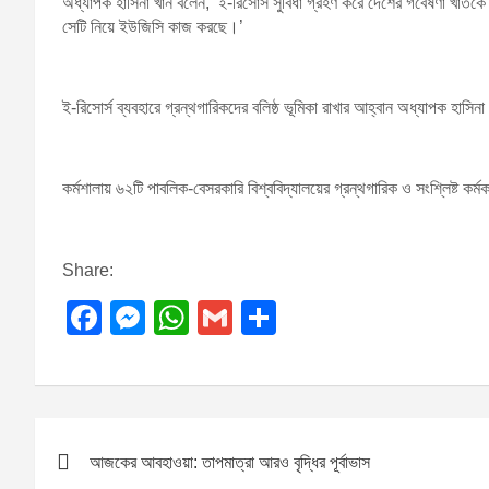
অধ্যাপক হাসিনা খান বলেন, ‘ই-রিসোর্স সুবিধা গ্রহণ করে দেশের গবেষণা খাতকে
সেটি নিয়ে ইউজিসি কাজ করছে।’
ই-রিসোর্স ব্যবহারে গ্রন্থগারিকদের বলিষ্ঠ ভূমিকা রাখার আহ্বান অধ্যাপক হাসিন
কর্মশালায় ৬২টি পাবলিক-বেসরকারি বিশ্ববিদ্যালয়ের গ্রন্থগারিক ও সংশ্লিষ্ট কর্
Share:
F
M
W
G
S
a
e
h
m
h
c
ss
at
ail
ar
e
e
s
e
P
b
n
A
আজকের আবহাওয়া: তাপমাত্রা আরও বৃদ্ধির পূর্বাভাস
o