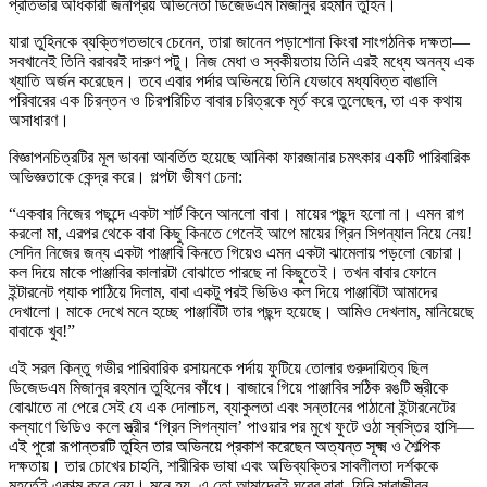
প্রতিভার অধিকারী জনপ্রিয় অভিনেতা ডিজেডএম মিজানুর রহমান তুহিন।
যারা তুহিনকে ব্যক্তিগতভাবে চেনেন, তারা জানেন পড়াশোনা কিংবা সাংগঠনিক দক্ষতা—
সবখানেই তিনি বরাবরই দারুণ পটু। নিজ মেধা ও স্বকীয়তায় তিনি এরই মধ্যে অনন্য এক
খ্যাতি অর্জন করেছেন। তবে এবার পর্দার অভিনয়ে তিনি যেভাবে মধ্যবিত্ত বাঙালি
পরিবারের এক চিরন্তন ও চিরপরিচিত বাবার চরিত্রকে মূর্ত করে তুলেছেন, তা এক কথায়
অসাধারণ।
বিজ্ঞাপনচিত্রটির মূল ভাবনা আবর্তিত হয়েছে আনিকা ফারজানার চমৎকার একটি পারিবারিক
অভিজ্ঞতাকে কেন্দ্র করে। গল্পটা ভীষণ চেনা:
“একবার নিজের পছন্দে একটা শার্ট কিনে আনলো বাবা। মায়ের পছন্দ হলো না। এমন রাগ
করলো মা, এরপর থেকে বাবা কিছু কিনতে গেলেই আগে মায়ের গ্রিন সিগন্যাল নিয়ে নেয়!
সেদিন নিজের জন্য একটা পাঞ্জাবি কিনতে গিয়েও এমন একটা ঝামেলায় পড়লো বেচারা।
কল দিয়ে মাকে পাঞ্জাবির কালারটা বোঝাতে পারছে না কিছুতেই। তখন বাবার ফোনে
ইন্টারনেট প্যাক পাঠিয়ে দিলাম, বাবা একটু পরই ভিডিও কল দিয়ে পাঞ্জাবিটা আমাদের
দেখালো। মাকে দেখে মনে হচ্ছে পাঞ্জাবিটা তার পছন্দ হয়েছে। আমিও দেখলাম, মানিয়েছে
বাবাকে খুব!”
এই সরল কিন্তু গভীর পারিবারিক রসায়নকে পর্দায় ফুটিয়ে তোলার গুরুদায়িত্ব ছিল
ডিজেডএম মিজানুর রহমান তুহিনের কাঁধে। বাজারে গিয়ে পাঞ্জাবির সঠিক রঙটি স্ত্রীকে
বোঝাতে না পেরে সেই যে এক দোলাচল, ব্যাকুলতা এবং সন্তানের পাঠানো ইন্টারনেটের
কল্যাণে ভিডিও কলে স্ত্রীর ‘গ্রিন সিগন্যাল’ পাওয়ার পর মুখে ফুটে ওঠা স্বস্তির হাসি—
এই পুরো রূপান্তরটি তুহিন তার অভিনয়ে প্রকাশ করেছেন অত্যন্ত সূক্ষ্ম ও শৈল্পিক
দক্ষতায়। তার চোখের চাহনি, শারীরিক ভাষা এবং অভিব্যক্তির সাবলীলতা দর্শককে
মুহূর্তেই একাত্ম করে নেয়। মনে হয়, এ তো আমাদেরই ঘরের বাবা, যিনি সারাজীবন