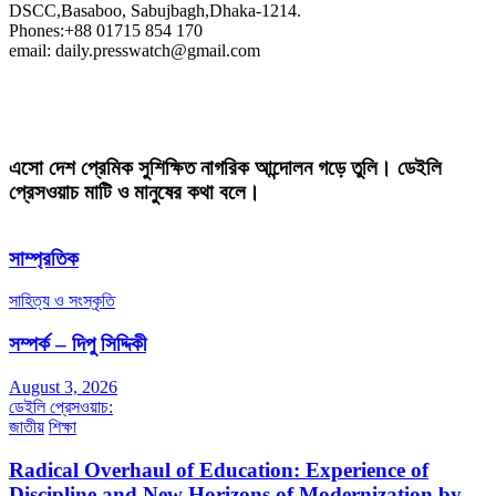
DSCC,Basaboo, Sabujbagh,Dhaka-1214.
Phones:+88 01715 854 170
email: daily.presswatch@gmail.com
এসো দেশ প্রেমিক সুশিক্ষিত নাগরিক আন্দোলন গড়ে তুলি। ডেইলি
প্রেসওয়াচ মাটি ও মানুষের কথা বলে।
সাম্প্রতিক
সাহিত্য ও সংস্কৃতি
সম্পর্ক – দিপু সিদ্দিকী
August 3, 2026
ডেইলি প্রেসওয়াচ:
জাতীয়
শিক্ষা
Radical Overhaul of Education: Experience of
Discipline and New Horizons of Modernization by