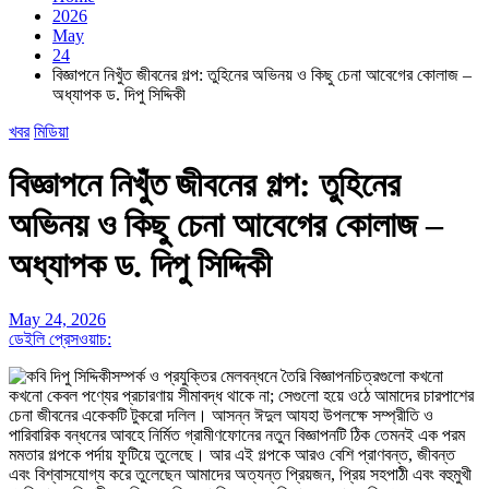
2026
May
24
বিজ্ঞাপনে নিখুঁত জীবনের গল্প: তুহিনের অভিনয় ও কিছু চেনা আবেগের কোলাজ –
অধ্যাপক ড. দিপু সিদ্দিকী
খবর
মিডিয়া
বিজ্ঞাপনে নিখুঁত জীবনের গল্প: তুহিনের
অভিনয় ও কিছু চেনা আবেগের কোলাজ –
অধ্যাপক ড. দিপু সিদ্দিকী
May 24, 2026
ডেইলি প্রেসওয়াচ:
সম্পর্ক ও প্রযুক্তির মেলবন্ধনে তৈরি বিজ্ঞাপনচিত্রগুলো কখনো
কখনো কেবল পণ্যের প্রচারণায় সীমাবদ্ধ থাকে না; সেগুলো হয়ে ওঠে আমাদের চারপাশের
চেনা জীবনের একেকটি টুকরো দলিল। আসন্ন ঈদুল আযহা উপলক্ষে সম্প্রীতি ও
পারিবারিক বন্ধনের আবহে নির্মিত গ্রামীণফোনের নতুন বিজ্ঞাপনটি ঠিক তেমনই এক পরম
মমতার গল্পকে পর্দায় ফুটিয়ে তুলেছে। আর এই গল্পকে আরও বেশি প্রাণবন্ত, জীবন্ত
এবং বিশ্বাসযোগ্য করে তুলেছেন আমাদের অত্যন্ত প্রিয়জন, প্রিয় সহপাঠী এবং বহুমুখী