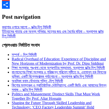
Gmail
Share
Post navigation
কুয়াশার ওপারে আলো – ডক্টর দিপু সিদ্দিকী
ইতিহাসের পাতায় এক অনন্য শনিবার: সত্যের জয় এবং ধৈর্যের মহিমা – অধ্যাপক ডক্টর
দিপু সিদ্দিকী
প্রেসওয়াচ নির্বাচিত সংবাদ
সম্পর্ক – দিপু সিদ্দিকী
Radical Overhaul of Education: Experience of Discipline and
New Horizons of Modernization by Prof. Dr. Dipu Siddiqui
শিক্ষা সংস্কার: শৃঙ্খলা থেকে অগ্রগতির সম্ভাবনা- অধ্যাপক ডক্টর দিপু সিদ্দিকী
বাংলাদেশের শিক্ষা সংস্কার ও পরিচ্ছন্ন পরিবেশ সৃষ্টিতে ড. এহসানুল হক মিলনের
ভূমিকা: একটি বিশ্লেষণাত্মক পর্যালোচনা – অধ্যাপক ডক্টর দিপু সিদ্দিকী
অহমিকা বনাম যৌথতার শক্তি -দিপু সিদ্দিকী
কিশোর মনস্তত্ত্ব ও প্রাতিষ্ঠানিক দেউলিয়াত্ব: একটি জিডি এবং আমাদের বিপন্ন
সমাজ – ডক্টর দিপু সিদ্দিকী
Politics and Management: Distinct Skills That Must Work
Together By Prof. Aliar Hossain
Shaping the Future Through Skilled Leadership and
Technology: ‘CEO Factory Leadership Summit’ Held