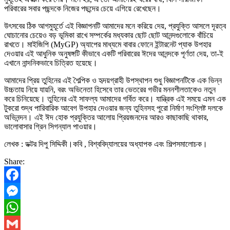
পরিবারের সবার পছন্দকে নিজের পছন্দের চেয়ে এগিয়ে রেখেছেন।
উৎসবের ঠিক আগমুহূর্তে এই বিজ্ঞাপনটি আমাদের মনে করিয়ে দেয়, প্রযুক্তি আসলে দূরত্ব
ঘোচানোর চেয়েও বড় ভূমিকা রাখে সম্পর্কের মধ্যকার ছোট ছোট আনন্দগুলোকে বাঁচিয়ে
রাখতে। মাইজিপি (MyGP) অ্যাপের মাধ্যমে বাবার ফোনে ইন্টারনেট প্যাক উপহার
দেওয়ার এই আধুনিক অনুষঙ্গটি কীভাবে একটি পরিবারের ঈদের আনন্দকে পূর্ণতা দেয়, তা-ই
এখানে নান্দনিকভাবে চিত্রিত হয়েছে।
আমাদের প্রিয় তুহিনের এই শৈল্পিক ও হৃদয়গ্রাহী উপস্থাপন শুধু বিজ্ঞাপনটিকে এক ভিন্ন
উচ্চতায় নিয়ে যায়নি, বরং অভিনেতা হিসেবে তার ভেতরের গভীর মননশীলতাকেও নতুন
করে চিনিয়েছে। তুহিনের এই সাফল্য আমাদের গর্বিত করে। যান্ত্রিক এই সময়ে এমন এক
টুকরো শুদ্ধ পারিবারিক আবেগ উপহার দেওয়ার জন্য তুহিনসহ পুরো নির্মাণ সংশ্লিষ্ট দলকে
অভিনন্দন। এই ঈদ হোক প্রযুক্তির আলোয় প্রিয়জনদের আরও কাছাকাছি থাকার,
ভালোবাসার গ্রিন সিগন্যাল পাওয়ার।
লেখক : ডক্টর দিপু সিদ্দিকী।কবি , বিশ্ববিদ্যালয়ের অধ্যাপক এবং শিল্পসমালোচক।
Share:
Facebook
Messenger
WhatsApp