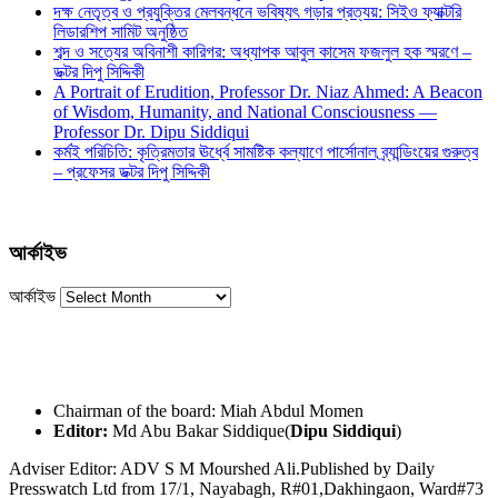
দক্ষ নেতৃত্ব ও প্রযুক্তির মেলবন্ধনে ভবিষ্যৎ গড়ার প্রত্যয়: সিইও ফ্যাক্টরি
লিডারশিপ সামিট অনুষ্ঠিত
শব্দ ও সত্যের অবিনাশী কারিগর: অধ্যাপক আবুল কাসেম ফজলুল হক স্মরণে –
ডক্টর দিপু সিদ্দিকী
A Portrait of Erudition, Professor Dr. Niaz Ahmed: A Beacon
of Wisdom, Humanity, and National Consciousness —
Professor Dr. Dipu Siddiqui
কর্মই পরিচিতি: কৃত্রিমতার ঊর্ধ্বে সামষ্টিক কল্যাণে পার্সোনাল ব্র্যান্ডিংয়ের গুরুত্ব
– প্রফেসর ডক্টর দিপু সিদ্দিকী
আর্কাইভ
আর্কাইভ
Chairman of the board: Miah Abdul Momen
Editor:
Md Abu Bakar Siddique(
Dipu Siddiqui
)
Adviser Editor: ADV S M Mourshed Ali.Published by Daily
Presswatch Ltd from 17/1, Nayabagh, R#01,Dakhingaon, Ward#73