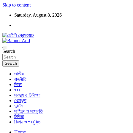
Skip to content
Saturday, August 8, 2026
ডেইলি প্রেসওয়াচ মুক্তিযুদ্ধের চেতনায় উদ্বুদ্ধ মুখপত্র
ডেইলি প্রেসওয়াচ
Search
Search
জাতীয়
রাজনীতি
শিক্ষা
খবর
স্বাস্থ্য ও চিকিৎসা
খেলাধুলা
দুর্ঘটনা
সাহিত্য ও সংস্কৃতি
মিডিয়া
বিজ্ঞান ও প্রযুক্তি
Home