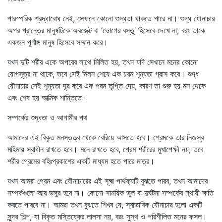
পারস্পরিক শ্রদ্ধাবোধ নেই, সেখানে কোনো শুদ্ধতা থাকতে পারে না। শুদ্ধ যৌনাচার
অপর প্রান্তের মানুষটিকে অবজেক্ট বা ‘ভোগের বস্তু’ হিসেবে দেখে না, বরং তাকে
একজন পূর্ণাঙ্গ মানুষ হিসেবে সম্মান করে।
যখন দুটি শরীর একে অপরের সাথে মিলিত হয়, তখন যদি সেখানে মনের কোনো
যোগসূত্র না থাকে, তবে সেই মিলন শেষে এক চরম শূন্যতা গ্রাস করে। শুদ্ধ
যৌনাচার সেই শূন্যতা দূর করে এক পরম তৃপ্তি দেয়, কারণ তা শুরু হয় মন থেকে
এবং শেষ হয় আত্মিক শান্তিতে।
সম্পর্কের শুদ্ধতা ও আগামীর পথ
আমাদের এই বিকৃত মনস্তত্ত্ব থেকে বেরিয়ে আসতে হবে। প্রেমকে তার নিজস্ব
মহিমায় স্বাধীন রাখতে হবে। মনে রাখতে হবে, প্রেম শরীরের মুখাপেক্ষী নয়, তবে
শরীর প্রেমের বহিঃপ্রকাশের একটি মাধ্যম হতে পারে মাত্র।
যখন আমরা প্রেম এবং যৌনাচারের এই সূক্ষ্ম পার্থক্যটি বুঝতে পারব, তখন আমাদের
সম্পর্কগুলো আর ভঙ্গুর হবে না। কোনো সাময়িক ভুল বা দুর্ঘটনা সম্পর্কের স্থায়ী ক্ষতি
করতে পারবে না। আমরা তখন বুঝতে শিখব যে, স্বাভাবিক যৌনাচার হলো একটি
সুন্দর শিল্প, যা বিকৃত মস্তিষ্কের লালসা নয়, বরং সুস্থ ও পরিশীলিত মনের ফসল।