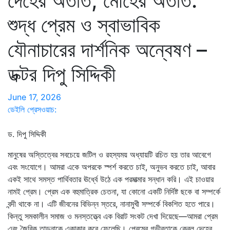
দেহের অতীত, মোহের অতীত:
শুদ্ধ প্রেম ও স্বাভাবিক
যৌনাচারের দার্শনিক অন্বেষণ –
ডক্টর দিপু সিদ্দিকী
June 17, 2026
ডেইলি প্রেসওয়াচ:
ড. দিপু সিদ্দিকী
মানুষের অস্তিত্বের সবচেয়ে জটিল ও রহস্যময় অধ্যায়টি রচিত হয় তার আবেগে
এবং সংযোগে। আমরা একে অপরকে স্পর্শ করতে চাই, অনুভব করতে চাই, আবার
একই সাথে সমস্ত পার্থিবতার ঊর্ধ্বে উঠে এক পরমাত্মার সন্ধান করি। এই চাওয়ার
নামই প্রেম। প্রেম এক বহুমাত্রিক চেতনা, যা কোনো একটি নির্দিষ্ট ছকে বা সম্পর্কে
বন্দী থাকে না। এটি জীবনের বিভিন্ন স্তরে, নানামুখী সম্পর্কে বিকশিত হতে পারে।
কিন্তু সমকালীন সমাজ ও মনস্তত্ত্বে এক বিরাট সংকট দেখা দিয়েছে—আমরা প্রেম
এবং জৈবিক তাড়নাকে একাকার করে ফেলেছি। প্রেমের গভীরতাকে কেবল দেহের