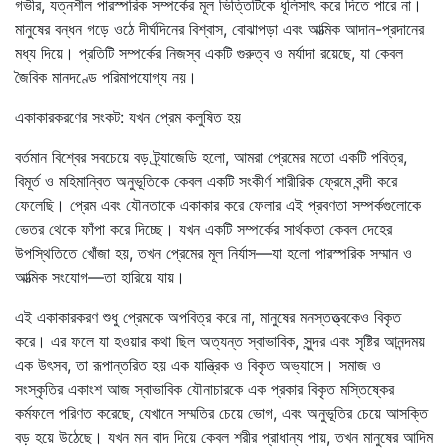
গভীর, যত্নশীল পারস্পরিক সম্পর্কের মূল ভিত্তিটিকে ধূলিসাৎ করে দিতে পারে না।
মানুষের বন্ধন গড়ে ওঠে দীর্ঘদিনের বিশ্বাস, বোঝাপড়া এবং আত্মিক আদান-প্রদানের
মধ্য দিয়ে। প্রতিটি সম্পর্কের নিজস্ব একটি গুরুত্ব ও মর্যাদা রয়েছে, যা কেবল
জৈবিক মানদণ্ডে পরিমাপযোগ্য নয়।
একাকারকরণের সংকট: যখন প্রেম কলুষিত হয়
বর্তমান বিশ্বের সবচেয়ে বড় ট্র্যাজেডি হলো, আমরা প্রেমের মতো একটি পবিত্র,
বিমূর্ত ও মহিমান্বিত অনুভূতিকে কেবল একটি সংকীর্ণ শারীরিক ফ্রেমে বন্দী করে
ফেলেছি। প্রেম এবং যৌনতাকে একাকার করে ফেলার এই প্রবণতা সম্পর্কগুলোকে
ভেতর থেকে ফাঁপা করে দিচ্ছে। যখন একটি সম্পর্কের সার্থকতা কেবল দেহের
উপস্থিতিতে খোঁজা হয়, তখন প্রেমের মূল নির্যাস—যা হলো পারস্পরিক সম্মান ও
আত্মিক সংযোগ—তা হারিয়ে যায়।
এই একাকারকরণ শুধু প্রেমকে অপবিত্র করে না, মানুষের মনস্তত্ত্বকেও বিকৃত
করে। এর ফলে যা হওয়ার কথা ছিল অত্যন্ত স্বাভাবিক, সুন্দর এবং সৃষ্টির আনন্দময়
এক উৎসব, তা রূপান্তরিত হয় এক যান্ত্রিক ও বিকৃত অভ্যাসে। সমাজ ও
সংস্কৃতির একাংশ আজ স্বাভাবিক যৌনাচারকে এক প্রকার বিকৃত মস্তিষ্কের
কর্মফলে পরিণত করেছে, যেখানে সম্মতির চেয়ে ভোগ, এবং অনুভূতির চেয়ে আসক্তি
বড় হয়ে উঠেছে। যখন মন বাদ দিয়ে কেবল শরীর প্রাধান্য পায়, তখন মানুষের আদিম