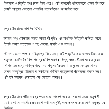
হিংস্রতা ও বিকৃতি মাথা চাড়া দিয়ে ওঠে। এটি সম্পর্কের পবিত্রতাকে যেমন নষ্ট করে,
তেমনি মানুষের ভেতরের ঐশ্বরিক সত্তাটিকেও অপমানিত করে।
শুদ্ধ যৌনাচারের দার্শনিক ভিত্তি
তাহলে শুদ্ধ যৌনাচার বলতে আমরা কী বুঝি? এর দার্শনিক ভিত্তিটি দাঁড়িয়ে আছে
তিনটি প্রধান স্তম্ভের ওপর: চেতনা, সম্মতি এবং সমর্পণ।
যৌনতা কোনো পাপ বা পরিত্যাজ্য বিষয় নয়। এটি প্রকৃতির এক অমোঘ নিয়ম এবং
মানুষের মনোদৈহিক বিকাশের স্বাভাবিক অংশ। কিন্তু পশুর যৌনতা আর মানুষের
যৌনাচারের মধ্যে পার্থক্য গড়ে দেয় মানুষের ‘চেতনা’। মানুষের ক্ষেত্রে যৌনতা
কেবল বংশবৃদ্ধির হাতিয়ার বা ক্ষণিকের শারীরিক উত্তেজনা প্রশমনের মাধ্যম নয়।
এটি দুই হৃদয়ের একাত্মতার এক চরমতম প্রকাশ।
শুদ্ধ যৌনাচারে শরীর অবাধ্য পশুর মতো আচরণ করে না, বরং তা মনের অনুগামী
হয়। সেখানে স্পর্শের চেয়ে বেশি কথা বলে দৃষ্টি, আর লালসার চেয়ে বেশি অনুভূত হয়
নির্ভরতা।