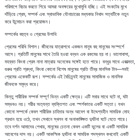
পরিমাপে বিচার করতে গিয়ে আমরা অবক্ষয়ের মুখোমুখি হচ্ছি। এই সংকটের মুখে
দাঁড়িয়ে প্রেম, সম্পর্ক এবং স্বাভাবিক যৌনাচারের মধ্যকার নিখাদ সত্যটিকে নতুন
করে উন্মোচন করা প্রয়োজন।
সম্পর্কের বহুত্ব ও প্রেমের উপাধি
প্রেমের পরিধি বিশাল। জীবনের যাত্রাপথে একজন মানুষ বহু মানুষের সংস্পর্শে
আসে। প্রতিটি মানুষের সাথে তৈরি হওয়া বন্ধন এক রকমের হয় না। ভালোবাসা,
মহব্বত কিংবা প্রেম নানা মাত্রায় অনেকের সঙ্গেই হতে পারে। বন্ধুর সাথে একাত্মতা,
গুরুর প্রতি শ্রদ্ধা, কিংবা কোনো বিশেষ মানুষের প্রতি তীব্র মানসিক টান—সবই
প্রেমের একেকটি রূপ। সম্পর্কের এই বৈচিত্র্যই মানুষের সামাজিক ও মানসিক
জীবনকে সমৃদ্ধ করে।
কিন্তু শারীরিক সম্পর্ক সম্পূর্ণ ভিন্ন একটি ক্ষেত্র। এটি সবার সাথে ঘটে না, ঘটা
সম্ভবও নয়। শরীর অত্যন্ত ব্যক্তিগত এবং স্পর্শকাতর একটি সত্তা। যখন
কোনো সম্পর্কে কেবল শারীরিক চাহিদার অন্ধ আবেগ বা উদ্দেশ্যহীন সাময়িক মোহ
প্রধান হয়ে ওঠে, তখন সেখানে স্খলন বা অনাকাঙ্ক্ষিত দুর্ঘটনা ঘটে যেতে পারে।
তবে দর্শন আমাদের শেখায়, মানুষের চেতনা কেবল একটি ভুলের বা একটি সাময়িক
আবেগের দাস নয়। একটি আকস্মিক দুর্ঘটনা বা সাময়িক পদস্খলন কখনোই একটি