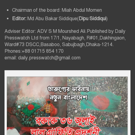
Chairman of the board: Miah Abdul Momen
Editor:
Md Abu Bakar Siddique(
Dipu Siddiqui
)
Adviser Editor: ADV S M Mourshed Ali.Published by Daily
Presswatch Ltd from 17/1, Nayabagh, R#01,Dakhingaon,
Ward#73 DSCC,Basaboo, Sabujbagh,Dhaka-1214.
Phones:+88 01715 854 170
email: daily.presswatch@gmail.com