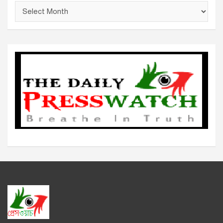
আ
র্কা
ই
ভ