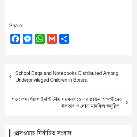
Share:
F
M
W
G
S
a
e
h
m
h
c
ss
at
ail
ar
e
e
s
e
P
School Bags and Notebooks Distributed Among
b
n
A
o
Underprivileged Children in Borura
o
g
p
s
o
er
p
t
গভঃ কমার্শিয়াল ইনস্টিটিউট ময়মনসিংহ এর প্রাক্তন শিক্ষার্থীদের
k
n
ইফতার ও দোয়া মাহফিল অনুষ্ঠিত।
a
v
প্রেসওয়াচ নির্বাচিত সংবাদ