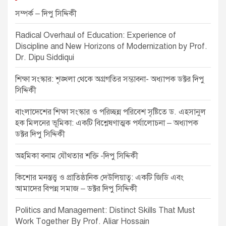
i
g
সম্পর্ক – দিপু সিদ্দিকী
a
Radical Overhaul of Education: Experience of
t
Discipline and New Horizons of Modernization by Prof.
Dr. Dipu Siddiqui
i
o
শিক্ষা সংস্কার: শৃঙ্খলা থেকে অগ্রগতির সম্ভাবনা- অধ্যাপক ডক্টর দিপু
সিদ্দিকী
n
বাংলাদেশের শিক্ষা সংস্কার ও পরিচ্ছন্ন পরিবেশ সৃষ্টিতে ড. এহসানুল
হক মিলনের ভূমিকা: একটি বিশ্লেষণাত্মক পর্যালোচনা – অধ্যাপক
ডক্টর দিপু সিদ্দিকী
অহমিকা বনাম যৌথতার শক্তি -দিপু সিদ্দিকী
কিশোর মনস্তত্ত্ব ও প্রাতিষ্ঠানিক দেউলিয়াত্ব: একটি জিডি এবং
আমাদের বিপন্ন সমাজ – ডক্টর দিপু সিদ্দিকী
Politics and Management: Distinct Skills That Must
Work Together By Prof. Aliar Hossain