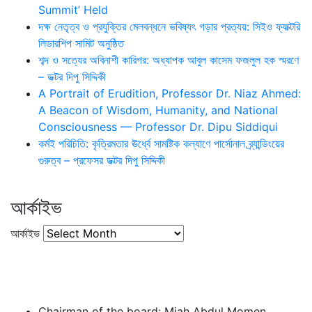
Summit’ Held
দক্ষ নেতৃত্ব ও প্রযুক্তির মেলবন্ধনে ভবিষ্যৎ গড়ার প্রত্যয়: সিইও ফ্যাক্টরি
লিডারশিপ সামিট অনুষ্ঠিত
শব্দ ও সত্যের অবিনাশী কারিগর: অধ্যাপক আবুল কাসেম ফজলুল হক স্মরণে
– ডক্টর দিপু সিদ্দিকী
A Portrait of Erudition, Professor Dr. Niaz Ahmed:
A Beacon of Wisdom, Humanity, and National
Consciousness — Professor Dr. Dipu Siddiqui
কর্মই পরিচিতি: কৃত্রিমতার ঊর্ধ্বে সামষ্টিক কল্যাণে পার্সোনাল ব্র্যান্ডিংয়ের
গুরুত্ব – প্রফেসর ডক্টর দিপু সিদ্দিকী
আর্কাইভ
আর্কাইভ
Chairman of the board: Miah Abdul Momen