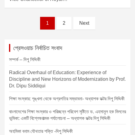
P
1
2
Next
o
s
প্রেসওয়াচ নির্বাচিত সংবাদ
t
s
সম্পর্ক – দিপু সিদ্দিকী
p
Radical Overhaul of Education: Experience of
a
Discipline and New Horizons of Modernization by Prof.
Dr. Dipu Siddiqui
g
i
শিক্ষা সংস্কার: শৃঙ্খলা থেকে অগ্রগতির সম্ভাবনা- অধ্যাপক ডক্টর দিপু সিদ্দিকী
n
বাংলাদেশের শিক্ষা সংস্কার ও পরিচ্ছন্ন পরিবেশ সৃষ্টিতে ড. এহসানুল হক মিলনের
a
ভূমিকা: একটি বিশ্লেষণাত্মক পর্যালোচনা – অধ্যাপক ডক্টর দিপু সিদ্দিকী
t
অহমিকা বনাম যৌথতার শক্তি -দিপু সিদ্দিকী