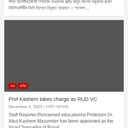
স্টাফ রিপোর্টার:বিশিষ্ট শিক্ষাবিদ অধ্যাপক ডক্টর আবুল কাশেম মজুমদার রয়েল
ইউনিভার্সিটির ভিসি হিসেবে নিযুক্ত হয়েছেন । গতকাল…
খবর
জাতীয়
Prof Kashem takes charge as RUD VC
December 6, 2023
ডেইলি প্রেসওয়াচ:
Staff Reporter:Renowned educationist Professor Dr.
Abul Kashem Mazumder has been appointed as the
Vice-Chancellor of Royal…