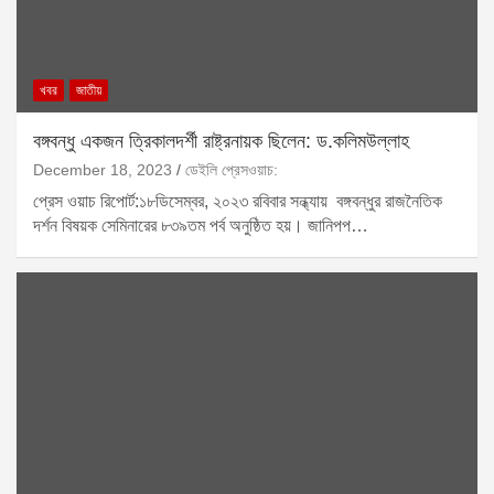
খবর
জাতীয়
বঙ্গবন্ধু একজন ত্রিকালদর্শী রাষ্ট্রনায়ক ছিলেন: ড.কলিমউল্লাহ
December 18, 2023
ডেইলি প্রেসওয়াচ:
প্রেস ওয়াচ রিপোর্ট:১৮ডিসেম্বর, ২০২৩ রবিবার সন্ধ্যায় বঙ্গবন্ধুর রাজনৈতিক
দর্শন বিষয়ক সেমিনারের ৮৩৯তম পর্ব অনুষ্ঠিত হয়। জানিপপ…