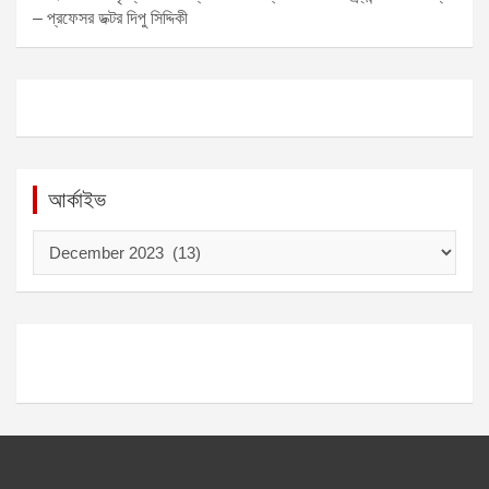
– প্রফেসর ডক্টর দিপু সিদ্দিকী
আর্কাইভ
আ
র্কা
ই
ভ