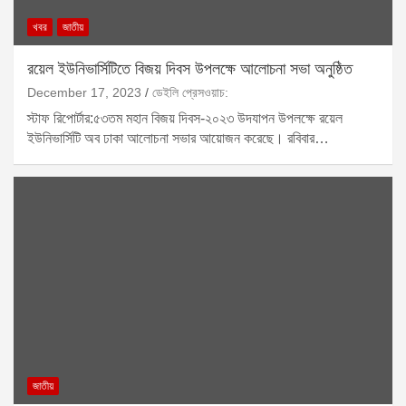
খবর
জাতীয়
রয়েল ইউনিভার্সিটিতে বিজয় দিবস উপলক্ষে আলোচনা সভা অনুষ্ঠিত
December 17, 2023
ডেইলি প্রেসওয়াচ:
স্টাফ রিপোর্টার:৫৩তম মহান বিজয় দিবস-২০২৩ উদযাপন উপলক্ষে রয়েল
ইউনিভার্সিটি অব ঢাকা আলোচনা সভার আয়োজন করেছে। রবিবার…
জাতীয়