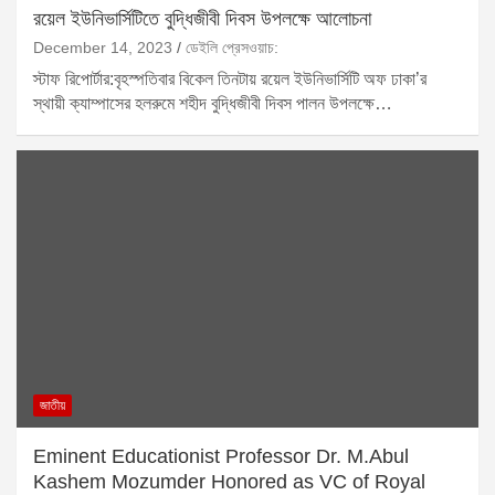
রয়েল ইউনিভার্সিটিতে বুদ্ধিজীবী দিবস উপলক্ষে আলোচনা
December 14, 2023
ডেইলি প্রেসওয়াচ:
স্টাফ রিপোর্টার:বৃহস্পতিবার বিকেল তিনটায় রয়েল ইউনিভার্সিটি অফ ঢাকা’র
স্থায়ী ক্যাম্পাসের হলরুমে শহীদ বুদ্ধিজীবী দিবস পালন উপলক্ষে…
জাতীয়
Eminent Educationist Professor Dr. M.Abul
Kashem Mozumder Honored as VC of Royal