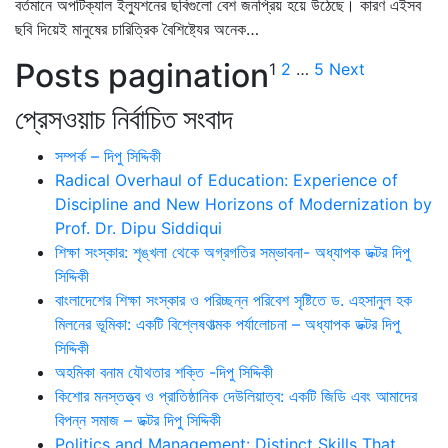
বর্তমানে অপটিক্যাল ইল্যুশনের ছবিগুলো বেশ জনপ্রিয় হয়ে উঠেছে। কারণ এইসব
ছবি দিয়েই মানুষের চারিত্রিক বৈশিষ্ট্যের অনেক…
Posts pagination
1
2
…
5
Next
প্রেসওয়াচ নির্বাচিত সংবাদ
সম্পর্ক – দিপু সিদ্দিকী
Radical Overhaul of Education: Experience of
Discipline and New Horizons of Modernization by
Prof. Dr. Dipu Siddiqui
শিক্ষা সংস্কার: শৃঙ্খলা থেকে অগ্রগতির সম্ভাবনা- অধ্যাপক ডক্টর দিপু
সিদ্দিকী
বাংলাদেশের শিক্ষা সংস্কার ও পরিচ্ছন্ন পরিবেশ সৃষ্টিতে ড. এহসানুল হক
মিলনের ভূমিকা: একটি বিশ্লেষণাত্মক পর্যালোচনা – অধ্যাপক ডক্টর দিপু
সিদ্দিকী
অহমিকা বনাম যৌথতার শক্তি -দিপু সিদ্দিকী
কিশোর মনস্তত্ত্ব ও প্রাতিষ্ঠানিক দেউলিয়াত্ব: একটি জিডি এবং আমাদের
বিপন্ন সমাজ – ডক্টর দিপু সিদ্দিকী
Politics and Management: Distinct Skills That