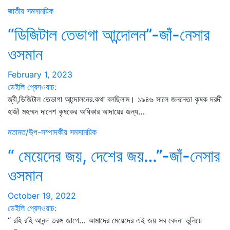
জাতীয়
সমসাময়িক
“ডিজিটাল তেভাগা আন্দোলন”-জাঁ-নেসার
ওসমান
February 1, 2023
ডেইলি প্রেসওয়াচ:
জ্বী,ডিজিটাল তেভাগা আন্দোলনের.কথা বলছিলাম। ১৯৪৬ সালে জননেতা কৃষক দরদী
হাজী মহম্মদ দানেশ কৃষকের অধিকার আদায়ের জন্য…
মতামত/উ্প-সম্পাদকীয়
সমসাময়িক
“ মেয়েদের জয়, দেশের জয়…”-জাঁ-নেসার
ওসমান
October 19, 2022
ডেইলি প্রেসওয়াচ:
“ রহি রহি আনন্দ তরঙ্গ জাগে… আমাদের মেয়েদের এই জয় সব বেদনা ভুলিয়ে