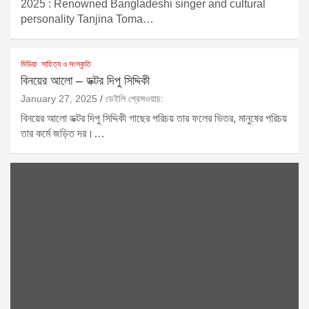
2025 : Renowned Bangladeshi singer and cultural
personality Tanjina Toma…
মিডিয়া
সাহিত্য ও সংস্কৃতি
বিনয়ের আলো – ডক্টর দিপু সিদ্দিকী
January 27, 2025
ডেইলি প্রেসওয়াচ:
বিনয়ের আলো ডক্টর দিপু সিদ্দিকী গাছের পরিচয় তার ফলের ভিতর, মানুষের পরিচয়
তার কর্মে জড়িত দর।…