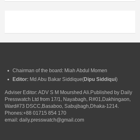
ই
ভ
Chairman of the board: Miah Abdul Momen
Editor:
Md Abu Bakar Siddique(
Dipu Siddiqui
)
Adviser Editor: ADV S M Mourshed Ali.Published by Daily
Presswatch Ltd from 17/1, Nayabagh, R#01,Dakhingaon,
Ward#73 DSCC,Basaboo, Sabujbagh,Dhaka-1214.
Phones:+88 01715 854 170
email: daily.presswatch@gmail.com