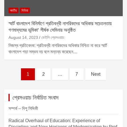
জাতীয়
মিডিয়া
স্মার্ট বাংলাদেশ বিনির্মাণে প্রতিবন্ধী নাগরিকদের অধিকার সচেতনতায়
গণমাধ্যমের ভূমিকা’ শীর্ষক সেমিনার অনুষ্ঠিত
August 14, 2023
ডেইলি প্রেসওয়াচ:
নিজস্ব প্রতিবেদক: প্রতিবন্ধী নাগরিকদের অধিকার নিশ্চিত না করে স্মার্ট
বাংলাদেশ গড়া সম্ভব নয় বলে মন্তব্য করেছেন…
P
1
2
…
7
Next
o
s
প্রেসওয়াচ নির্বাচিত সংবাদ
t
s
সম্পর্ক – দিপু সিদ্দিকী
p
Radical Overhaul of Education: Experience of
Discipline and New Horizons of Modernization by Prof.