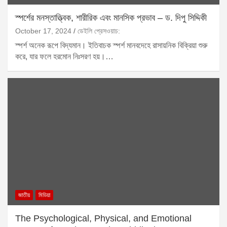
স্পর্শের মনস্তাত্ত্বিক, শারীরিক এবং মানসিক প্রভাব – ড. দিপু সিদ্দিকী
October 17, 2024
ডেইলি প্রেসওয়াচ:
স্পর্শ অনেক রূপে বিদ্যমান। ইতিবাচক স্পর্শ মানবদেহে রাসায়নিক বিক্রিয়া শুরু
করে, যার ফলে হরমোন নিঃসরণ হয়।…
জাতীয়
মিডিয়া
The Psychological, Physical, and Emotional