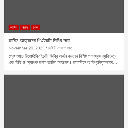
জাতীয়
মিডিয়া
শিক্ষা
জামিল আহমেদের পিএইচডি ডিগ্রি লাভ
November 20, 2023
ডেইলি প্রেসওয়াচ:
প্রেসওয়াচ রিপোর্ট:পিএইচডি ডিগ্রি অর্জন করলেন বিশিষ্ট গণমাধ্যম ব্যক্তিত্ব
এবং টিভি উপস্থাপক জনাব জামিল আহমেদ। জাহাঙ্গীরনগর বিশ্ববিদ্যালয়ের…