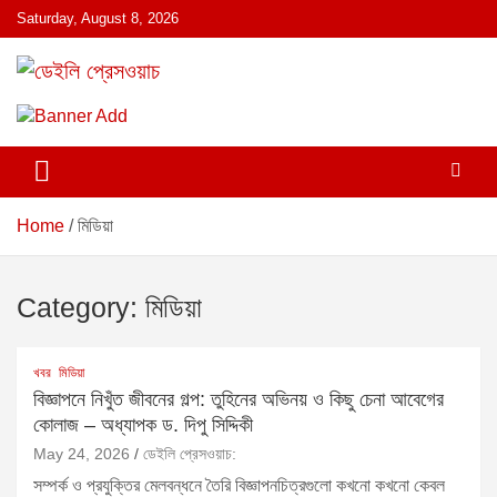
S
Saturday, August 8, 2026
k
i
p
ডেইলি প্রেসওয়াচ মুক্তিযুদ্ধের চেতনায় উদ্বুদ্ধ মুখপত্র
ডেইলি প্রেসওয়াচ
t
o
c
o
n
Home
মিডিয়া
t
e
n
Category:
মিডিয়া
t
খবর
মিডিয়া
বিজ্ঞাপনে নিখুঁত জীবনের গল্প: তুহিনের অভিনয় ও কিছু চেনা আবেগের
কোলাজ – অধ্যাপক ড. দিপু সিদ্দিকী
May 24, 2026
ডেইলি প্রেসওয়াচ:
সম্পর্ক ও প্রযুক্তির মেলবন্ধনে তৈরি বিজ্ঞাপনচিত্রগুলো কখনো কখনো কেবল