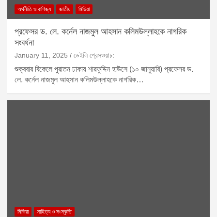
অর্থনীতি ও বাণিজ্য
জাতীয়
মিডিয়া
প্রফেসর ড. লে. কর্নেল নাজমুল আহসান কলিমউল্লাহকে নাগরিক
সংবর্ধনা
January 11, 2025
ডেইলি প্রেসওয়াচ:
শুক্রবার বিকেলে পুরাতন ঢাকায় শারফুদ্দিন হাউসে (১০ জানুয়ারি) প্রফেসর ড.
লে. কর্নেল নাজমুল আহসান কলিমউল্লাহকে নাগরিক…
মিডিয়া
সাহিত্য ও সংস্কৃতি