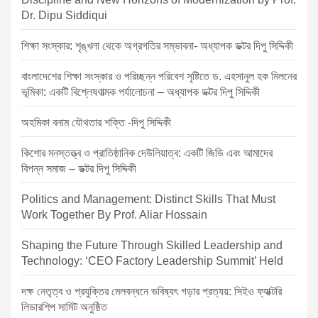
a
Dr. Dipu Siddiqui
g
i
শিক্ষা সংস্কার: শৃঙ্খলা থেকে অগ্রগতির সম্ভাবনা- অধ্যাপক ডক্টর দিপু সিদ্দিকী
n
বাংলাদেশের শিক্ষা সংস্কার ও পরিচ্ছন্ন পরিবেশ সৃষ্টিতে ড. এহসানুল হক মিলনের
a
ভূমিকা: একটি বিশ্লেষণাত্মক পর্যালোচনা – অধ্যাপক ডক্টর দিপু সিদ্দিকী
t
অহমিকা বনাম যৌথতার শক্তি -দিপু সিদ্দিকী
i
কিশোর মনস্তত্ত্ব ও প্রাতিষ্ঠানিক দেউলিয়াত্ব: একটি জিডি এবং আমাদের
o
বিপন্ন সমাজ – ডক্টর দিপু সিদ্দিকী
n
Politics and Management: Distinct Skills That Must
Work Together By Prof. Aliar Hossain
Shaping the Future Through Skilled Leadership and
Technology: ‘CEO Factory Leadership Summit’ Held
দক্ষ নেতৃত্ব ও প্রযুক্তির মেলবন্ধনে ভবিষ্যৎ গড়ার প্রত্যয়: সিইও ফ্যাক্টরি
লিডারশিপ সামিট অনুষ্ঠিত