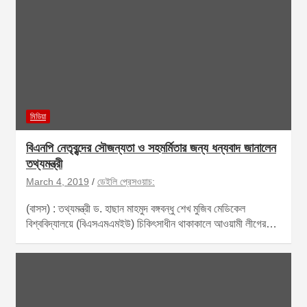
মিডিয়া
বিএনপি নেতৃবৃন্দের সৌজন্যতা ও সহমর্মিতার জন্য ধন্যবাদ জানালেন
তথ্যমন্ত্রী
March 4, 2019
ডেইলি প্রেসওয়াচ:
(বাসস) : তথ্যমন্ত্রী ড. হাছান মাহমুদ বঙ্গবন্ধু শেখ মুজিব মেডিকেল
বিশ্ববিদ্যালয়ে (বিএসএমএমইউ) চিকিৎসাধীন থাকাকালে আওয়ামী লীগের…