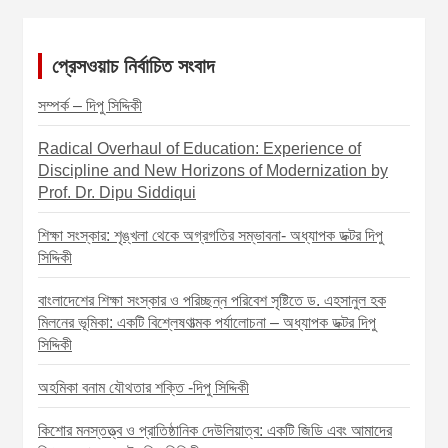
o
s
প্রেসওয়াচ নির্বাচিত সংবাদ
t
s
সম্পর্ক – দিপু সিদ্দিকী
p
Radical Overhaul of Education: Experience of
a
Discipline and New Horizons of Modernization by
Prof. Dr. Dipu Siddiqui
g
i
শিক্ষা সংস্কার: শৃঙ্খলা থেকে অগ্রগতির সম্ভাবনা- অধ্যাপক ডক্টর দিপু
সিদ্দিকী
n
a
বাংলাদেশের শিক্ষা সংস্কার ও পরিচ্ছন্ন পরিবেশ সৃষ্টিতে ড. এহসানুল হক
মিলনের ভূমিকা: একটি বিশ্লেষণাত্মক পর্যালোচনা – অধ্যাপক ডক্টর দিপু
t
সিদ্দিকী
i
অহমিকা বনাম যৌথতার শক্তি -দিপু সিদ্দিকী
o
n
কিশোর মনস্তত্ত্ব ও প্রাতিষ্ঠানিক দেউলিয়াত্ব: একটি জিডি এবং আমাদের