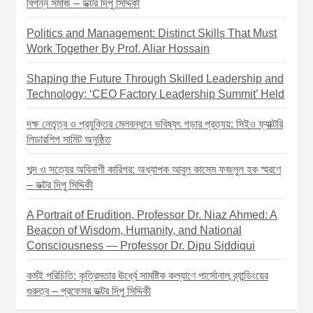
বিপন্ন সমাজ – ডক্টর দিপু সিদ্দিকী
Politics and Management: Distinct Skills That Must
Work Together By Prof. Aliar Hossain
Shaping the Future Through Skilled Leadership and
Technology: ‘CEO Factory Leadership Summit’ Held
দক্ষ নেতৃত্ব ও প্রযুক্তির মেলবন্ধনে ভবিষ্যৎ গড়ার প্রত্যয়: সিইও ফ্যাক্টরি
লিডারশিপ সামিট অনুষ্ঠিত
শব্দ ও সত্যের অবিনাশী কারিগর: অধ্যাপক আবুল কাসেম ফজলুল হক স্মরণে
– ডক্টর দিপু সিদ্দিকী
A Portrait of Erudition, Professor Dr. Niaz Ahmed: A
Beacon of Wisdom, Humanity, and National
Consciousness — Professor Dr. Dipu Siddiqui
কর্মই পরিচিতি: কৃত্রিমতার ঊর্ধ্বে সামষ্টিক কল্যাণে পার্সোনাল ব্র্যান্ডিংয়ের
গুরুত্ব – প্রফেসর ডক্টর দিপু সিদ্দিকী