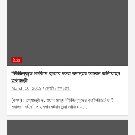
মিডিয়া
নিউজিল্যান্ডে মসজিদে হামলার দ্রুত তদন্তের আহ্বান জানিয়েছেন
তথ্যমন্ত্রী
March 16, 2019
ডেইলি প্রেসওয়াচ:
(বাসস) : তথ্যমন্ত্রী ড. হাছান মাহ্মুদ নিউজিল্যান্ডের ক্রাইস্টচার্চে দু’টি
মসজিদে বর্বরোচিত হামলার ঘটনার নিন্দা জানিয়ে এ…