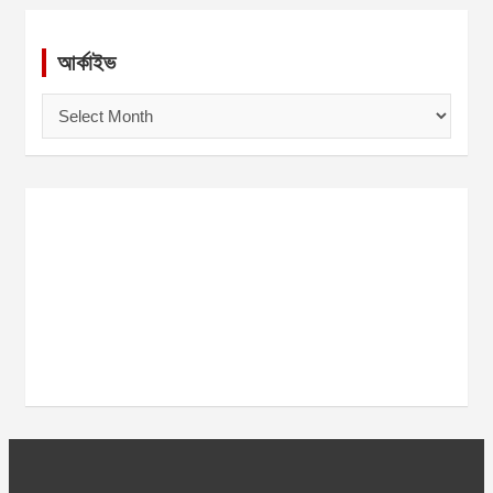
আর্কাইভ
আ
র্কা
ই
ভ