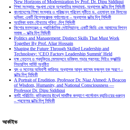
New Horizons of Modernization by Prof. Dr. Dipu Siddiqui
শিক্ষা সংস্কার: শৃঙ্খলা থেকে অগ্রগতির সম্ভাবনা- অধ্যাপক ডক্টর দিপু সিদ্দিকী
বাংলাদেশের শিক্ষা সংস্কার ও পরিচ্ছন্ন পরিবেশ সৃষ্টিতে ড. এহসানুল হক মিলনের
ভূমিকা: একটি বিশ্লেষণাত্মক পর্যালোচনা – অধ্যাপক ডক্টর দিপু সিদ্দিকী
অহমিকা বনাম যৌথতার শক্তি -দিপু সিদ্দিকী
কিশোর মনস্তত্ত্ব ও প্রাতিষ্ঠানিক দেউলিয়াত্ব: একটি জিডি এবং আমাদের বিপন্ন
সমাজ – ডক্টর দিপু সিদ্দিকী
Politics and Management: Distinct Skills That Must Work
Together By Prof. Aliar Hossain
Shaping the Future Through Skilled Leadership and
Technology: ‘CEO Factory Leadership Summit’ Held
দক্ষ নেতৃত্ব ও প্রযুক্তির মেলবন্ধনে ভবিষ্যৎ গড়ার প্রত্যয়: সিইও ফ্যাক্টরি
লিডারশিপ সামিট অনুষ্ঠিত
শব্দ ও সত্যের অবিনাশী কারিগর: অধ্যাপক আবুল কাসেম ফজলুল হক স্মরণে –
ডক্টর দিপু সিদ্দিকী
A Portrait of Erudition, Professor Dr. Niaz Ahmed: A Beacon
of Wisdom, Humanity, and National Consciousness —
Professor Dr. Dipu Siddiqui
কর্মই পরিচিতি: কৃত্রিমতার ঊর্ধ্বে সামষ্টিক কল্যাণে পার্সোনাল ব্র্যান্ডিংয়ের গুরুত্ব
– প্রফেসর ডক্টর দিপু সিদ্দিকী
আর্কাইভ