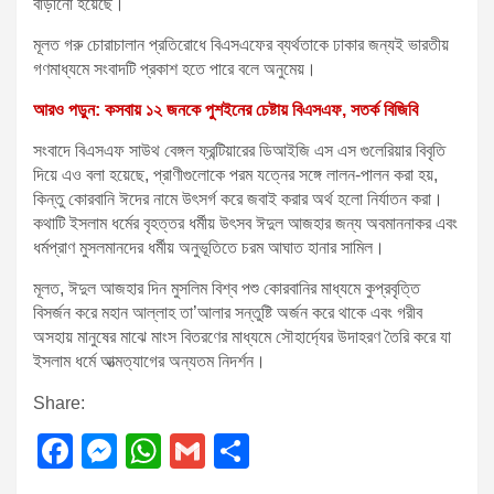
বাড়ানো হয়েছে।
মূলত গরু চোরাচালান প্রতিরোধে বিএসএফের ব্যর্থতাকে ঢাকার জন্যই ভারতীয়
গণমাধ্যমে সংবাদটি প্রকাশ হতে পারে বলে অনুমেয়।
আরও পড়ুন: কসবায় ১২ জনকে পুশইনের চেষ্টায় বিএসএফ, সতর্ক বিজিবি
সংবাদে বিএসএফ সাউথ বেঙ্গল ফ্রন্টিয়ারের ডিআইজি এস এস গুলেরিয়ার বিবৃতি
দিয়ে এও বলা হয়েছে, প্রাণীগুলোকে পরম যত্নের সঙ্গে লালন-পালন করা হয়,
কিন্তু কোরবানি ঈদের নামে উৎসর্গ করে জবাই করার অর্থ হলো নির্যাতন করা।
কথাটি ইসলাম ধর্মের বৃহত্তর ধর্মীয় উৎসব ঈদুল আজহার জন্য অবমাননাকর এবং
ধর্মপ্রাণ মুসলমানদের ধর্মীয় অনুভূতিতে চরম আঘাত হানার সামিল।
মূলত, ঈদুল আজহার দিন মুসলিম বিশ্ব পশু কোরবানির মাধ্যমে কুপ্রবৃত্তি
বিসর্জন করে মহান আল্লাহ তা’আলার সন্তুষ্টি অর্জন করে থাকে এবং গরীব
অসহায় মানুষের মাঝে মাংস বিতরণের মাধ্যমে সৌহার্দ্যের উদাহরণ তৈরি করে যা
ইসলাম ধর্মে আত্মত্যাগের অন্যতম নিদর্শন।
Share:
F
M
W
G
S
a
e
h
m
h