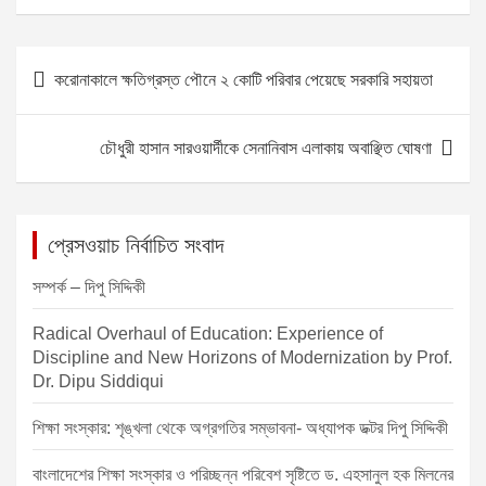
c
ss
at
ail
ar
e
e
s
e
P
করোনাকালে ক্ষতিগ্রস্ত পৌনে ২ কোটি পরিবার পেয়েছে সরকারি সহায়তা
b
n
A
o
o
g
p
s
চৌধুরী হাসান সারওয়ার্দীকে সেনানিবাস এলাকায় অবাঞ্ছিত ঘোষণা
o
er
p
t
k
n
a
প্রেসওয়াচ নির্বাচিত সংবাদ
v
সম্পর্ক – দিপু সিদ্দিকী
i
Radical Overhaul of Education: Experience of
g
Discipline and New Horizons of Modernization by Prof.
a
Dr. Dipu Siddiqui
t
শিক্ষা সংস্কার: শৃঙ্খলা থেকে অগ্রগতির সম্ভাবনা- অধ্যাপক ডক্টর দিপু সিদ্দিকী
i
o
বাংলাদেশের শিক্ষা সংস্কার ও পরিচ্ছন্ন পরিবেশ সৃষ্টিতে ড. এহসানুল হক মিলনের