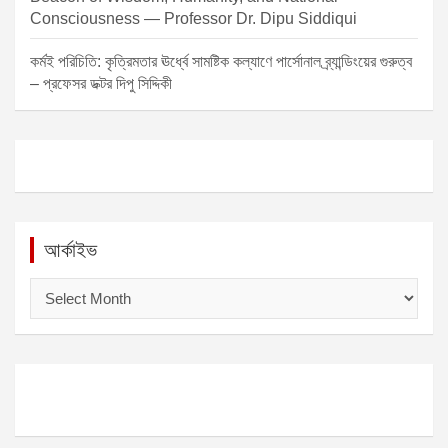
Consciousness — Professor Dr. Dipu Siddiqui
কর্মই পরিচিতি: কৃত্রিমতার ঊর্ধ্বে সামষ্টিক কল্যাণে পার্সোনাল ব্র্যান্ডিংয়ের গুরুত্ব
– প্রফেসর ডক্টর দিপু সিদ্দিকী
আর্কাইভ
আ
র্কা
ই
ভ