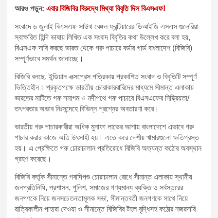
আরও পড়ুন:
এবার বিজিবির বিরুদ্ধে মিথ্যা বিবৃতি দিল বিএসএফ!
সংবাদে ৬ জুলাই বিএসএফ সাউথ বেঙ্গল ফ্রন্টিয়ারের ডিআইজি এসএস গুলেরিয়া
স্বাক্ষরিত হিন্দি ভাষায় লিখিত এক সংবাদ বিবৃতির কথা উল্লেখ করে বলা হয়,
বিএসএফ দাবি করছে ভারত থেকে গরু পাচারে বর্ডার গার্ড বাংলাদেশ (বিজিবি)
সম্পূর্ণভাবে সমর্থন জানাচ্ছে।
বিজিবি বলছে, ইন্ডিয়ান এক্সপ্রেস পত্রিকায় প্রকাশিত সংবাদ ও বিবৃতিটি সম্পূর্ণ
ভিত্তিহীন। প্রকৃতপক্ষে ভারতীয় চোরাকারবারিদের মাধ্যমে সীমান্ত এলাকায়
ভারতের মাটিতে গরু সমাগম ও নদীপথে গরু পাচারে বিএসএফের নিষ্ক্রিয়তা/
তৎপরতার অভাব নিঃসন্দেহে বিভিন্ন প্রশ্নের অবতারণা করে।
ভারতীয় গরু পাচারকারীরা অধিক মুনাফা লাভের আশায় বাংলাদেশে এভাবে গরু
পাচার করার কাজে অতি উৎসাহী হয়। এতে করে দেশীয় খামারগুলো ক্ষতিগ্রস্ত
হয়। এ প্রেক্ষিতে গরু চোরাচালান প্রতিরোধে বিজিবি অত্যন্ত কঠোর অবস্থান
গ্রহণ করেছে।
বিজিবি কর্তৃক সীমান্তে গবাদিপশু চোরাচালান রোধে সীমান্ত এলাকায় স্থানীয়
জনপ্রতিনিধি, প্রশাসন, পুলিশ, সমাজের গণ্যমান্য ব্যক্তি ও সর্বস্তরের
জনগণকে নিয়ে জনসচেতনতামূলক সভা, সীমান্তবর্তী জনগণকে সাথে নিয়ে
রাত্রিকালীন পাহারা দেওয়া ও সীমান্তে বিজিবির টহল বৃদ্ধিসহ কঠোর নজরদারি