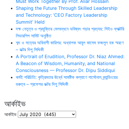
Must Work Together By Prof. Aliar Hossain
Shaping the Future Through Skilled Leadership
and Technology: ‘CEO Factory Leadership
Summit’ Held
দক্ষ নেতৃত্ব ও প্রযুক্তির মেলবন্ধনে ভবিষ্যৎ গড়ার প্রত্যয়: সিইও ফ্যাক্টরি
লিডারশিপ সামিট অনুষ্ঠিত
শব্দ ও সত্যের অবিনাশী কারিগর: অধ্যাপক আবুল কাসেম ফজলুল হক স্মরণে
– ডক্টর দিপু সিদ্দিকী
A Portrait of Erudition, Professor Dr. Niaz Ahmed:
A Beacon of Wisdom, Humanity, and National
Consciousness — Professor Dr. Dipu Siddiqui
কর্মই পরিচিতি: কৃত্রিমতার ঊর্ধ্বে সামষ্টিক কল্যাণে পার্সোনাল ব্র্যান্ডিংয়ের
গুরুত্ব – প্রফেসর ডক্টর দিপু সিদ্দিকী
আর্কাইভ
আর্কাইভ