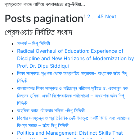
ব্যস্ততাকে কাজে লাগিয়ে কক্সবাজারের রামু-উখিয়া…
Posts pagination
1
2
…
45
Next
প্রেসওয়াচ নির্বাচিত সংবাদ
সম্পর্ক – দিপু সিদ্দিকী
Radical Overhaul of Education: Experience of
Discipline and New Horizons of Modernization by
Prof. Dr. Dipu Siddiqui
শিক্ষা সংস্কার: শৃঙ্খলা থেকে অগ্রগতির সম্ভাবনা- অধ্যাপক ডক্টর দিপু
সিদ্দিকী
বাংলাদেশের শিক্ষা সংস্কার ও পরিচ্ছন্ন পরিবেশ সৃষ্টিতে ড. এহসানুল হক
মিলনের ভূমিকা: একটি বিশ্লেষণাত্মক পর্যালোচনা – অধ্যাপক ডক্টর দিপু
সিদ্দিকী
অহমিকা বনাম যৌথতার শক্তি -দিপু সিদ্দিকী
কিশোর মনস্তত্ত্ব ও প্রাতিষ্ঠানিক দেউলিয়াত্ব: একটি জিডি এবং আমাদের
বিপন্ন সমাজ – ডক্টর দিপু সিদ্দিকী
Politics and Management: Distinct Skills That