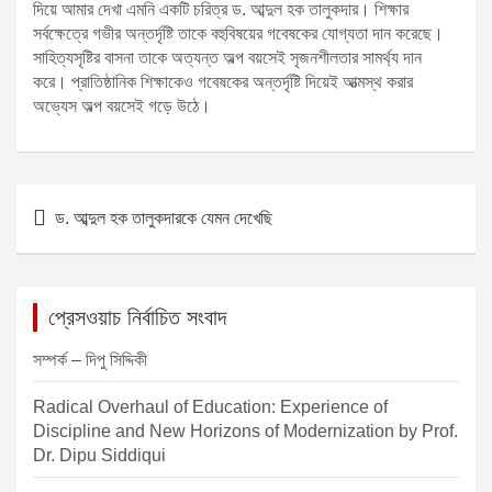
দিয়ে আমার দেখা এমনি একটি চরিত্র ড. আব্দুল হক তালুকদার। শিক্ষার
সর্বক্ষেত্রে গভীর অন্তর্দৃষ্টি তাকে বহুবিষয়ের গবেষকের যোগ্যতা দান করেছে।
সাহিত্যসৃষ্টির বাসনা তাকে অত্যন্ত অল্প বয়সেই সৃজনশীলতার সামর্থ্য দান
করে। প্রাতিষ্ঠানিক শিক্ষাকেও গবেষকের অন্তর্দৃষ্টি দিয়েই আত্মস্থ করার
অভ্যেস অল্প বয়সেই গড়ে উঠে।
P
ড. আব্দুল হক তালুকদারকে যেমন দেখেছি
o
s
t
প্রেসওয়াচ নির্বাচিত সংবাদ
n
সম্পর্ক – দিপু সিদ্দিকী
a
v
Radical Overhaul of Education: Experience of
Discipline and New Horizons of Modernization by Prof.
i
Dr. Dipu Siddiqui
g