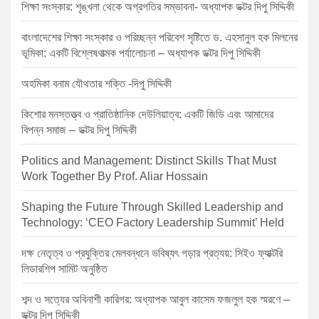
শিক্ষা সংস্কার: শৃঙ্খলা থেকে অগ্রগতির সম্ভাবনা- অধ্যাপক ডক্টর দিপু সিদ্দিকী
a
t
বাংলাদেশের শিক্ষা সংস্কার ও পরিচ্ছন্ন পরিবেশ সৃষ্টিতে ড. এহসানুল হক মিলনের
ভূমিকা: একটি বিশ্লেষণাত্মক পর্যালোচনা – অধ্যাপক ডক্টর দিপু সিদ্দিকী
i
o
অহমিকা বনাম যৌথতার শক্তি -দিপু সিদ্দিকী
n
কিশোর মনস্তত্ত্ব ও প্রাতিষ্ঠানিক দেউলিয়াত্ব: একটি জিডি এবং আমাদের
বিপন্ন সমাজ – ডক্টর দিপু সিদ্দিকী
Politics and Management: Distinct Skills That Must
Work Together By Prof. Aliar Hossain
Shaping the Future Through Skilled Leadership and
Technology: ‘CEO Factory Leadership Summit’ Held
দক্ষ নেতৃত্ব ও প্রযুক্তির মেলবন্ধনে ভবিষ্যৎ গড়ার প্রত্যয়: সিইও ফ্যাক্টরি
লিডারশিপ সামিট অনুষ্ঠিত
শব্দ ও সত্যের অবিনাশী কারিগর: অধ্যাপক আবুল কাসেম ফজলুল হক স্মরণে –
ডক্টর দিপু সিদ্দিকী