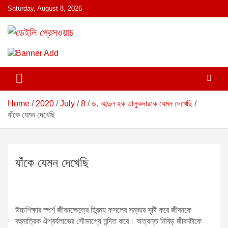
S
Saturday, August 8, 2026
k
i
p
ডেইলি প্রেসওয়াচ মুক্তিযুদ্ধের চেতনায় উদ্বুদ্ধ মুখপত্র
ডেইলি প্রেসওয়াচ
t
o
c
o
n
Home
2020
July
8
ড. আব্দুল হক তালুকদারকে যেমন দেখেছি
t
যাঁকে যেমন দেখেছি
e
n
t
যাঁকে যেমন দেখেছি
উচ্চশিক্ষার স্পর্শ জীবনক্ষেত্রে হিরন্ময় ফসলের সম্ভার সৃষ্টি করে জীবনকে
বহুমাত্রিক ঐশ্বর্যলাভের সৌভাগ্যে নন্দিত করে। অত্যন্ত নিবিড় জীবনটাকে