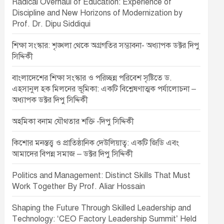
Radical Overhaul of Education: Experience of
Discipline and New Horizons of Modernization by
Prof. Dr. Dipu Siddiqui
শিক্ষা সংস্কার: শৃঙ্খলা থেকে অগ্রগতির সম্ভাবনা- অধ্যাপক ডক্টর দিপু
সিদ্দিকী
বাংলাদেশের শিক্ষা সংস্কার ও পরিচ্ছন্ন পরিবেশ সৃষ্টিতে ড.
এহসানুল হক মিলনের ভূমিকা: একটি বিশ্লেষণাত্মক পর্যালোচনা –
অধ্যাপক ডক্টর দিপু সিদ্দিকী
অহমিকা বনাম যৌথতার শক্তি -দিপু সিদ্দিকী
কিশোর মনস্তত্ত্ব ও প্রাতিষ্ঠানিক দেউলিয়াত্ব: একটি জিডি এবং
আমাদের বিপন্ন সমাজ – ডক্টর দিপু সিদ্দিকী
Politics and Management: Distinct Skills That Must
Work Together By Prof. Aliar Hossain
Shaping the Future Through Skilled Leadership and
Technology: ‘CEO Factory Leadership Summit’ Held