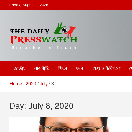
S
Friday, August 7, 2026
k
i
p
t
o
c
o
ডেইলি প্রেসওয়াচ
ডেইলি প্রেসওয়াচ মুক্তিযুদ্ধের চেতনায় উদ্বুদ্ধ মুখপত্র
n
t
e
জাতীয়
রাজনীতি
শিক্ষা
খবর
স্বাস্থ্য ও চিকিৎসা
খ
n
t
Home
2020
July
8
Day:
July 8, 2020