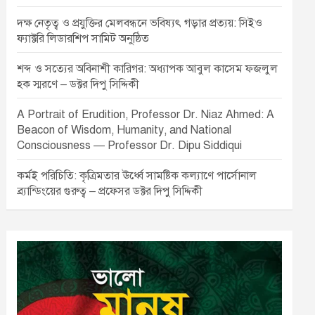
দক্ষ নেতৃত্ব ও প্রযুক্তির মেলবন্ধনে ভবিষ্যৎ গড়ার প্রত্যয়: সিইও
ফ্যাক্টরি লিডারশিপ সামিট অনুষ্ঠিত
শব্দ ও সত্যের অবিনাশী কারিগর: অধ্যাপক আবুল কাসেম ফজলুল
হক স্মরণে – ডক্টর দিপু সিদ্দিকী
A Portrait of Erudition, Professor Dr. Niaz Ahmed: A
Beacon of Wisdom, Humanity, and National
Consciousness — Professor Dr. Dipu Siddiqui
কর্মই পরিচিতি: কৃত্রিমতার ঊর্ধ্বে সামষ্টিক কল্যাণে পার্সোনাল
ব্র্যান্ডিংয়ের গুরুত্ব – প্রফেসর ডক্টর দিপু সিদ্দিকী