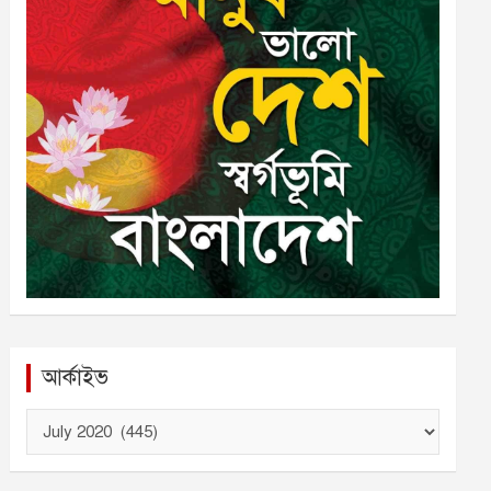
আর্কাইভ
আ
র্কা
ই