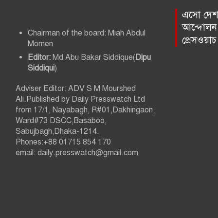
এসো দেশ প
আন্দোলন 
Chairman of the board: Miah Abdul
প্রেসওয়া
Momen
Editor:
Md Abu Bakar Siddique(
Dipu
Siddiqui
)
Adviser Editor: ADV S M Mourshed
Ali.Published by Daily Presswatch Ltd
from 17/1, Nayabagh, R#01,Dakhingaon,
Ward#73 DSCC,Basaboo,
Sabujbagh,Dhaka-1214.
Phones:+88 01715 854 170
email: daily.presswatch@gmail.com