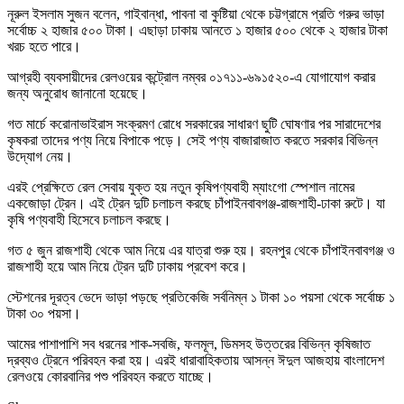
নূরুল ইসলাম সুজন বলেন, গাইবান্ধা, পাবনা বা কুষ্টিয়া থেকে চট্টগ্রামে প্রতি গরুর ভাড়া
সর্বোচ্চ ২ হাজার ৫০০ টাকা। এছাড়া ঢাকায় আনতে ১ হাজার ৫০০ থেকে ২ হাজার টাকা
খরচ হতে পারে।
আগ্রহী ব্যবসায়ীদের রেলওয়ের কন্ট্রোল নম্বর ০১৭১১-৬৯১৫২০-এ যোগাযোগ করার
জন্য অনুরোধ জানানো হয়েছে।
গত মার্চে করোনাভাইরাস সংক্রমণ রোধে সরকারের সাধারণ ছুটি ঘোষণার পর সারাদেশের
কৃষকরা তাদের পণ্য নিয়ে বিপাকে পড়ে। সেই পণ্য বাজারাজাত করতে সরকার বিভিন্ন
উদ্যোগ নেয়।
এরই প্রেক্ষিতে রেল সেবায় যুক্ত হয় নতুন কৃষিপণ্যবাহী ম্যাংগো স্পেশাল নামের
একজোড়া ট্রেন। এই ট্রেন দুটি চলাচল করছে চাঁপাইনবাবগঞ্জ-রাজশাহী-ঢাকা রুটে। যা
কৃষি পণ্যবাহী হিসেবে চলাচল করছে।
গত ৫ জুন রাজশাহী থেকে আম নিয়ে এর যাত্রা শুরু হয়। রহনপুর থেকে চাঁপাইনবাবগঞ্জ ও
রাজশাহী হয়ে আম নিয়ে ট্রেন দুটি ঢাকায় প্রবেশ করে।
স্টেশনের দূরত্ব ভেদে ভাড়া পড়ছে প্রতিকেজি সর্বনিম্ন ১ টাকা ১০ পয়সা থেকে সর্বোচ্চ ১
টাকা ৩০ পয়সা।
আমের পাশাপাশি সব ধরনের শাক-সবজি, ফলমূল, ডিমসহ উত্তরের বিভিন্ন কৃষিজাত
দ্রব্যও ট্রেনে পরিবহন করা হয়। এরই ধারাবাহিকতায় আসন্ন ঈদুল আজহায় বাংলাদেশ
রেলওয়ে কোরবানির পশু পরিবহন করতে যাচ্ছে।