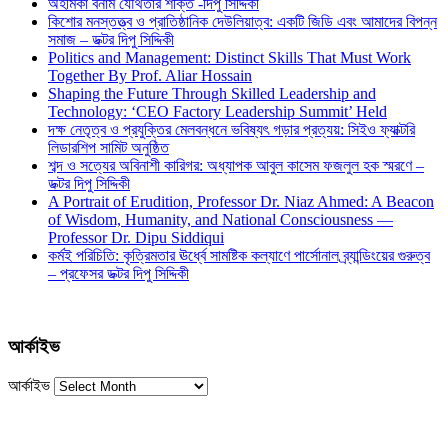
অহমিকা বনাম যৌথতার শক্তি -দিপু সিদ্দিকী
কিশোর মনস্তত্ত্ব ও প্রাতিষ্ঠানিক দেউলিয়াত্ব: একটি জিডি এবং আমাদের বিপন্ন
সমাজ – ডক্টর দিপু সিদ্দিকী
Politics and Management: Distinct Skills That Must Work
Together By Prof. Aliar Hossain
Shaping the Future Through Skilled Leadership and
Technology: ‘CEO Factory Leadership Summit’ Held
দক্ষ নেতৃত্ব ও প্রযুক্তির মেলবন্ধনে ভবিষ্যৎ গড়ার প্রত্যয়: সিইও ফ্যাক্টরি
লিডারশিপ সামিট অনুষ্ঠিত
শব্দ ও সত্যের অবিনাশী কারিগর: অধ্যাপক আবুল কাসেম ফজলুল হক স্মরণে –
ডক্টর দিপু সিদ্দিকী
A Portrait of Erudition, Professor Dr. Niaz Ahmed: A Beacon
of Wisdom, Humanity, and National Consciousness —
Professor Dr. Dipu Siddiqui
কর্মই পরিচিতি: কৃত্রিমতার ঊর্ধ্বে সামষ্টিক কল্যাণে পার্সোনাল ব্র্যান্ডিংয়ের গুরুত্ব
– প্রফেসর ডক্টর দিপু সিদ্দিকী
আর্কাইভ
আর্কাইভ