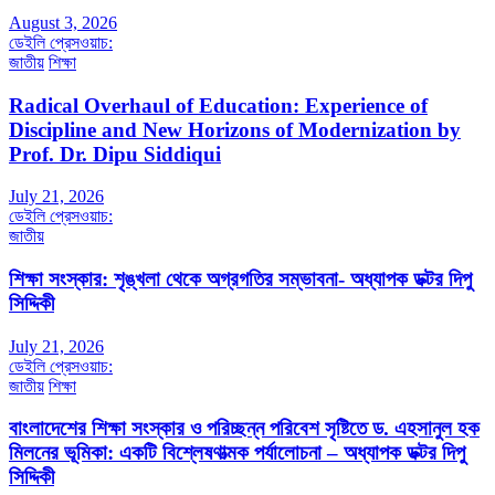
August 3, 2026
ডেইলি প্রেসওয়াচ:
জাতীয়
শিক্ষা
Radical Overhaul of Education: Experience of
Discipline and New Horizons of Modernization by
Prof. Dr. Dipu Siddiqui
July 21, 2026
ডেইলি প্রেসওয়াচ:
জাতীয়
শিক্ষা সংস্কার: শৃঙ্খলা থেকে অগ্রগতির সম্ভাবনা- অধ্যাপক ডক্টর দিপু
সিদ্দিকী
July 21, 2026
ডেইলি প্রেসওয়াচ:
জাতীয়
শিক্ষা
বাংলাদেশের শিক্ষা সংস্কার ও পরিচ্ছন্ন পরিবেশ সৃষ্টিতে ড. এহসানুল হক
মিলনের ভূমিকা: একটি বিশ্লেষণাত্মক পর্যালোচনা – অধ্যাপক ডক্টর দিপু
সিদ্দিকী