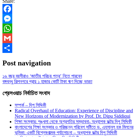
Share:
Facebook
Messenger
WhatsApp
Gmail
Share
Post navigation
১৬ বছর বয়সীরাও ‘জাতীয় পরিচয় পত্র’ নিতে পারবেন
বঙ্গবন্ধু শিল্পনগরে প্রায় ১ হাজার কোটি টাকা ঋণ দিচ্ছে ভারত
প্রেসওয়াচ নির্বাচিত সংবাদ
সম্পর্ক – দিপু সিদ্দিকী
Radical Overhaul of Education: Experience of Discipline and
New Horizons of Modernization by Prof. Dr. Dipu Siddiqui
শিক্ষা সংস্কার: শৃঙ্খলা থেকে অগ্রগতির সম্ভাবনা- অধ্যাপক ডক্টর দিপু সিদ্দিকী
বাংলাদেশের শিক্ষা সংস্কার ও পরিচ্ছন্ন পরিবেশ সৃষ্টিতে ড. এহসানুল হক মিলনের
ভূমিকা: একটি বিশ্লেষণাত্মক পর্যালোচনা – অধ্যাপক ডক্টর দিপু সিদ্দিকী