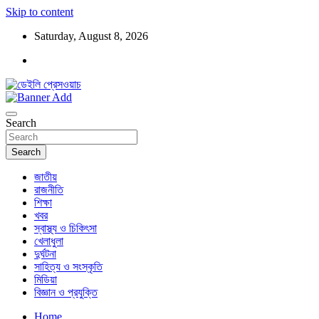
Skip to content
Saturday, August 8, 2026
ডেইলি প্রেসওয়াচ মুক্তিযুদ্ধের চেতনায় উদ্বুদ্ধ মুখপত্র
ডেইলি প্রেসওয়াচ
Search
Search
জাতীয়
রাজনীতি
শিক্ষা
খবর
স্বাস্থ্য ও চিকিৎসা
খেলাধুলা
দুর্ঘটনা
সাহিত্য ও সংস্কৃতি
মিডিয়া
বিজ্ঞান ও প্রযুক্তি
Home