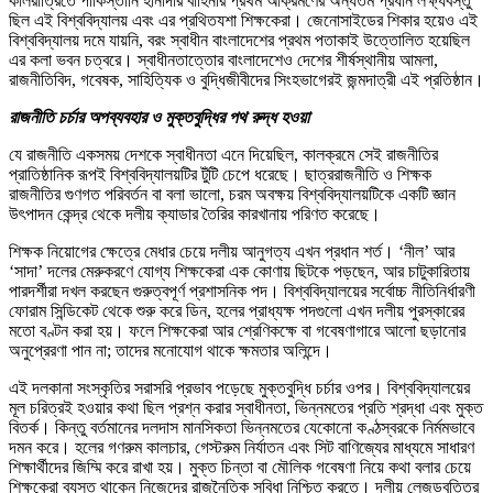
কালরাত্রিতে পাকিস্তানি হানাদার বাহিনীর প্রথম আক্রমণের অন্যতম প্রধান লক্ষ্যবস্তু
ছিল এই বিশ্ববিদ্যালয় এবং এর প্রথিতযশা শিক্ষকেরা। জেনোসাইডের শিকার হয়েও এই
বিশ্ববিদ্যালয় দমে যায়নি, বরং স্বাধীন বাংলাদেশের প্রথম পতাকাই উত্তোলিত হয়েছিল
এর কলা ভবন চত্বরে। স্বাধীনতাত্তোর বাংলাদেশেও দেশের শীর্ষস্থানীয় আমলা,
রাজনীতিবিদ, গবেষক, সাহিত্যিক ও বুদ্ধিজীবীদের সিংহভাগেরই জন্মদাত্রী এই প্রতিষ্ঠান।
রাজনীতি চর্চার অপব্যবহার ও মুক্তবুদ্ধির পথ রুদ্ধ হওয়া
যে রাজনীতি একসময় দেশকে স্বাধীনতা এনে দিয়েছিল, কালক্রমে সেই রাজনীতির
প্রাতিষ্ঠানিক রূপই বিশ্ববিদ্যালয়টির টুঁটি চেপে ধরেছে। ছাত্ররাজনীতি ও শিক্ষক
রাজনীতির গুণগত পরিবর্তন বা বলা ভালো, চরম অবক্ষয় বিশ্ববিদ্যালয়টিকে একটি জ্ঞান
উৎপাদন কেন্দ্র থেকে দলীয় ক্যাডার তৈরির কারখানায় পরিণত করেছে।
শিক্ষক নিয়োগের ক্ষেত্রে মেধার চেয়ে দলীয় আনুগত্য এখন প্রধান শর্ত। ‘নীল’ আর
‘সাদা’ দলের মেরুকরণে যোগ্য শিক্ষকেরা এক কোণায় ছিটকে পড়ছেন, আর চাটুকারিতায়
পারদর্শীরা দখল করছেন গুরুত্বপূর্ণ প্রশাসনিক পদ। বিশ্ববিদ্যালয়ের সর্বোচ্চ নীতিনির্ধারণী
ফোরাম সিন্ডিকেট থেকে শুরু করে ডিন, হলের প্রাধ্যক্ষ পদগুলো এখন দলীয় পুরস্কারের
মতো বণ্টন করা হয়। ফলে শিক্ষকেরা আর শ্রেণিকক্ষে বা গবেষণাগারে আলো ছড়ানোর
অনুপ্রেরণা পান না; তাদের মনোযোগ থাকে ক্ষমতার অলিন্দে।
এই দলকানা সংস্কৃতির সরাসরি প্রভাব পড়েছে মুক্তবুদ্ধি চর্চার ওপর। বিশ্ববিদ্যালয়ের
মূল চরিত্রই হওয়ার কথা ছিল প্রশ্ন করার স্বাধীনতা, ভিন্নমতের প্রতি শ্রদ্ধা এবং মুক্ত
বিতর্ক। কিন্তু বর্তমানের দলদাস মানসিকতা ভিন্নমতের যেকোনো কণ্ঠস্বরকে নির্মমভাবে
দমন করে। হলের গণরুম কালচার, গেস্টরুম নির্যাতন এবং সিট বাণিজ্যের মাধ্যমে সাধারণ
শিক্ষার্থীদের জিম্মি করে রাখা হয়। মুক্ত চিন্তা বা মৌলিক গবেষণা নিয়ে কথা বলার চেয়ে
শিক্ষকেরা ব্যস্ত থাকেন নিজেদের রাজনৈতিক সুবিধা নিশ্চিত করতে। দলীয় লেজুড়বৃত্তির