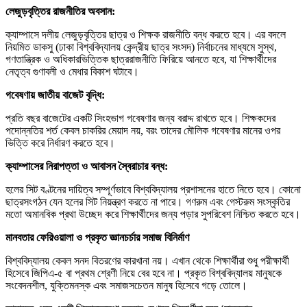
লেজুড়বৃত্তির রাজনীতির অবসান:
ক্যাম্পাসে দলীয় লেজুড়বৃত্তির ছাত্র ও শিক্ষক রাজনীতি বন্ধ করতে হবে। এর বদলে
নিয়মিত ডাকসু (ঢাকা বিশ্ববিদ্যালয় কেন্দ্রীয় ছাত্র সংসদ) নির্বাচনের মাধ্যমে সুস্থ,
গণতান্ত্রিক ও অধিকারভিত্তিক ছাত্ররাজনীতি ফিরিয়ে আনতে হবে, যা শিক্ষার্থীদের
নেতৃত্ব গুণাবলী ও মেধার বিকাশ ঘটাবে।
গবেষণায় জাতীয় বাজেট বৃদ্ধি:
প্রতি বছর বাজেটের একটি সিংহভাগ গবেষণার জন্য বরাদ্দ রাখতে হবে। শিক্ষকদের
পদোন্নতির শর্ত কেবল চাকরির মেয়াদ নয়, বরং তাদের মৌলিক গবেষণার মানের ওপর
ভিত্তি করে নির্ধারণ করতে হবে।
ক্যাম্পাসের নিরাপত্তা ও আবাসন স্বৈরাচার বন্ধ:
হলের সিট বণ্টনের দায়িত্ব সম্পূর্ণভাবে বিশ্ববিদ্যালয় প্রশাসনের হাতে নিতে হবে। কোনো
ছাত্রসংগঠন যেন হলের সিট নিয়ন্ত্রণ করতে না পারে। গণরুম এবং গেস্টরুম সংস্কৃতির
মতো অমানবিক প্রথা উচ্ছেদ করে শিক্ষার্থীদের জন্য পড়ার সুপরিবেশ নিশ্চিত করতে হবে।
মানবতার ফেরিওয়ালা ও প্রকৃত জ্ঞানচর্চার সমাজ বিনির্মাণ
বিশ্ববিদ্যালয় কেবল সনদ বিতরণের কারখানা নয়। এখান থেকে শিক্ষার্থীরা শুধু পরীক্ষার্থী
হিসেবে জিপিএ-৫ বা প্রথম শ্রেণী নিয়ে বের হবে না। প্রকৃত বিশ্ববিদ্যালয় মানুষকে
সংবেদনশীল, যুক্তিমনস্ক এবং সমাজসচেতন মানুষ হিসেবে গড়ে তোলে।