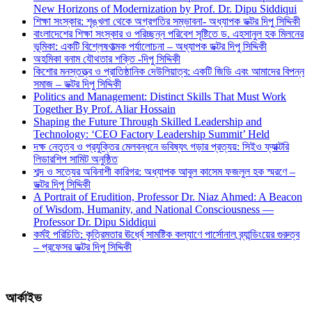
New Horizons of Modernization by Prof. Dr. Dipu Siddiqui
শিক্ষা সংস্কার: শৃঙ্খলা থেকে অগ্রগতির সম্ভাবনা- অধ্যাপক ডক্টর দিপু সিদ্দিকী
বাংলাদেশের শিক্ষা সংস্কার ও পরিচ্ছন্ন পরিবেশ সৃষ্টিতে ড. এহসানুল হক মিলনের
ভূমিকা: একটি বিশ্লেষণাত্মক পর্যালোচনা – অধ্যাপক ডক্টর দিপু সিদ্দিকী
অহমিকা বনাম যৌথতার শক্তি -দিপু সিদ্দিকী
কিশোর মনস্তত্ত্ব ও প্রাতিষ্ঠানিক দেউলিয়াত্ব: একটি জিডি এবং আমাদের বিপন্ন
সমাজ – ডক্টর দিপু সিদ্দিকী
Politics and Management: Distinct Skills That Must Work
Together By Prof. Aliar Hossain
Shaping the Future Through Skilled Leadership and
Technology: ‘CEO Factory Leadership Summit’ Held
দক্ষ নেতৃত্ব ও প্রযুক্তির মেলবন্ধনে ভবিষ্যৎ গড়ার প্রত্যয়: সিইও ফ্যাক্টরি
লিডারশিপ সামিট অনুষ্ঠিত
শব্দ ও সত্যের অবিনাশী কারিগর: অধ্যাপক আবুল কাসেম ফজলুল হক স্মরণে –
ডক্টর দিপু সিদ্দিকী
A Portrait of Erudition, Professor Dr. Niaz Ahmed: A Beacon
of Wisdom, Humanity, and National Consciousness —
Professor Dr. Dipu Siddiqui
কর্মই পরিচিতি: কৃত্রিমতার ঊর্ধ্বে সামষ্টিক কল্যাণে পার্সোনাল ব্র্যান্ডিংয়ের গুরুত্ব
– প্রফেসর ডক্টর দিপু সিদ্দিকী
আর্কাইভ