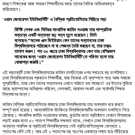
কারণে শিক্ষকেরা আজ সাধারণ শিক্ষার্থীদের কাছে তাদের নৈতিক অভিভাবকত্ব
হারিয়েছেন।
‘
ওয়ান জেনারেশন ইউনিভার্সিটি’ ও বৈশ্বিক প্রতিযোগিতায় পিছিয়ে পড়া
বিশিষ্ট লেখক এবং সিনিয়র সাংবাদিক জাহিদ নওয়াজ তার সাম্প্রতিক
মন্তব্যে একটি অত্যন্ত রূঢ় সত্য তুলে ধরেছেন। তিনি
বলেছেন:”অনেক এক্স ডিইউয়ান কেন তাদের সন্তানদের ঢাকা
বিশ্ববিদ্যালয়ে পাঠাচ্ছেন না বা সেজন্য তৈরি করছেন না, তার তত্ত্ব-
তালাশ করুন। গত ৩০ বছরে ঢাকা বিশ্ববিদ্যালয় কেন তার বেশিরভাগ
সাবেকের জন্য ‘ওয়ান জেনারেশন ইউনিভার্সিটি’তে পরিণত হলো তার
বোঝাপড়া জরুরি।”
এই বক্তব্যটি ঢাকা বিশ্ববিদ্যালয়ের বর্তমান চালচিত্রের ওপর সবচেয়ে বড় চপেটাঘাত।
ঢাকা বিশ্ববিদ্যালয়ের প্রাক্তন শিক্ষার্থীরা, যারা নিজেরা এই ক্যাম্পাসে পড়ে আজ সমাজে
সুপ্রতিষ্ঠিত, তারা কেন তাদের সন্তানদের এখানে পাঠাতে ভয় পাচ্ছেন? এর উত্তর লুকিয়ে
আছে ক্যাম্পাসের অনিরাপদ পরিবেশ, সেশনজট, আবাসন সংকট এবং সর্বোপরি শিক্ষার
নিম্নমানের মধ্যে।
বর্তমান বৈশ্বিক প্রতিযোগিতার বাজারে ঢাকা বিশ্ববিদ্যালয় তার অবস্থান ধরে রাখতে
সম্পূর্ণ ব্যর্থ হয়েছে। আন্তর্জাতিক র্যাংকিংয়ে বিশ্ববিদ্যালয়টির অবস্থান তলানিতে গিয়ে
ঠেকেছে। সাংবাদিক জাহিদ নওয়াজের ভাষায়, বুয়েটের মতো প্রতিষ্ঠানে যেখানে বিশ্বমঞ্চে
লড়াই করার মতো ৫০ শতাংশ শিক্ষার্থীর সক্ষমতা থাকে, সেখানে ঢাকা বিশ্ববিদ্যালয়সহ
অন্যান্য পাবলিক বা প্রাইভেট বিশ্ববিদ্যালয়ে সেই প্রতিযোগিতামূলক যোগ্যতা ২
শতাংশের বেশি নেই। আর এই ২ শতাংশের বড় অংশের একমাত্র লক্ষ্য হয়ে দাঁড়িয়েছে