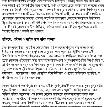
ঢাকা বিশ্ববিদ্যালয়ের ইতিহাস ওতপ্রোতভাবে বিজড়িত। কিন্তু শতবর্ষ পার করে আজ
যখন আমরা এই বিদ্যাপীঠের দিকে তাকাই, তখন গৌরবের চেয়ে গ্লানি আর অর্জনের চেয়ে
অবক্ষয়ের চিত্রই বেশি দৃশ্যমান হয়। সম্প্রতি বরেণ্য সাংবাদিক ও ঢাকা বিশ্ববিদ্যালয়ের
গণযোগাযোগ ও সাংবাদিকতা বিভাগের সাবেক শিক্ষার্থী জাহিদ নামাজের একটি সামাজিক
যোগাযোগ মাধ্যমের বক্তব্য দেশের উচ্চশিক্ষা ব্যবস্থার ভেতরের ক্ষতটিকে নির্মমভাবে
উন্মোচিত করেছে। তার সেই গভীর পর্যবেক্ষণ এবং আমাদের বর্তমান বাস্তবতার আলোকে
ঢাকা বিশ্ববিদ্যালয়ের অতীত ঐতিহ্য, বর্তমান সংকট এবং ভবিষ্যৎ পুনর্গঠনের একটি
নির্মোহ বিশ্লেষণ জরুরি হয়ে পড়েছে।
ইতিহাস, ঐতিহ্য ও জাতির মনন গঠনে অবদান
ঢাকা বিশ্ববিদ্যালয় প্রতিষ্ঠার পেছনে ছিল এই অঞ্চলের মানুষের দীর্ঘদিনের বঞ্চনার
ইতিহাস। বঙ্গভঙ্গ রদের পর পূর্ববঙ্গের মানুষের ক্ষোভ প্রশমনে ব্রিটিশ সরকার এই
বিশ্ববিদ্যালয় প্রতিষ্ঠার সিদ্ধান্ত নেয়। লর্ড কার্জনের নামাঙ্কিত কার্জন হল কিংবা ঢাকা
হলের (বর্তমান শহীদুল্লাহ হল) লাল ইটের দালানগুলো শুধু স্থাপত্যশৈলীর নিদর্শন ছিল না,
তা ছিল জ্ঞানচর্চার নতুন এক দিগন্তের সূচনা। শুরুর দিকে স্যার পি সি রায়, সত্যেন্দ্রনাথ
বসু, হরপ্রসাদ শাস্ত্রীর মতো বিশ্বমানের পণ্ডিতদের পদচারণায় মুখরিত ছিল এই
ক্যাম্পাস। সত্যেন্দ্রনাথ বসুর কোয়ান্টাম স্ট্যাটিস্টিকস এখানেই আবিষ্কৃত হয়েছিল, যা
পদার্থবিজ্ঞানের ইতিহাস বদলে দেয়।
কেবল বিজ্ঞান বা কলাবিদ্যার চর্চায় নয়, এই বিশ্ববিদ্যালয়টি কাজ করেছে মুক্তবুদ্ধি চর্চার
কেন্দ্র হিসেবে। কাজী আবদুল ওদুদ, আবুল হুসেনদের ‘মুসলিম সাহিত্য সমাজ’ এবং
‘বুদ্ধির মুক্তি আন্দোলন’ এই চত্বর থেকেই সমাজকে কুসংস্কারমুক্ত করার ডাক
দিয়েছিল। পরবর্তীতে পাকিস্তান আমলে যখনই বাঙালির সংস্কৃতি ও অস্তিত্ব সংকটে
পড়েছে, তখনই ঢাকা বিশ্ববিদ্যালয় ঢাল হয়ে দাঁড়িয়েছে। একাত্তরের ২৫শে মার্চ