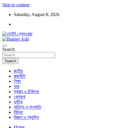
Skip to content
Saturday, August 8, 2026
ডেইলি প্রেসওয়াচ মুক্তিযুদ্ধের চেতনায় উদ্বুদ্ধ মুখপত্র
ডেইলি প্রেসওয়াচ
Search
Search
জাতীয়
রাজনীতি
শিক্ষা
খবর
স্বাস্থ্য ও চিকিৎসা
খেলাধুলা
দুর্ঘটনা
সাহিত্য ও সংস্কৃতি
মিডিয়া
বিজ্ঞান ও প্রযুক্তি
Home