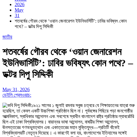
2026
May
31
শতবর্ষের গৌরব থেকে ‘ওয়ান জেনারেশন ইউনিভার্সিটি’: ঢাবির ভবিষ্যৎ কোন
পথে? – ডক্টর দিপু সিদ্দিকী
জাতীয়
শতবর্ষের গৌরব থেকে ‘ওয়ান জেনারেশন
ইউনিভার্সিটি’: ঢাবির ভবিষ্যৎ কোন পথে? –
ডক্টর দিপু সিদ্দিকী
May 31, 2026
ডেইলি প্রেসওয়াচ:
১৯২১ সালের ১ জুলাই রমনার সবুজ চত্বরে যে শিক্ষায়তনের যাত্রা শুরু
হয়েছিল, তা কেবল একটি উচ্চশিক্ষা প্রতিষ্ঠান ছিল না। পূর্ববঙ্গের পিছিয়ে পড়া জনগোষ্ঠীর
আত্মবিকাশ, স্বাধিকার আন্দোলন এবং সবশেষে স্বাধীন বাংলাদেশ রাষ্ট্র প্রতিষ্ঠার ল্যাবরেটরি
ছিল এই ঢাকা বিশ্ববিদ্যালয়। বায়ান্নর ভাষা আন্দোলন, বাষট্টির শিক্ষা আন্দোলন,
ঊনসত্তরের গণঅভ্যুত্থান এবং একাত্তরের মহান মুক্তিযুদ্ধ—প্রতিটি বাঁকেই
বিশ্ববিদ্যালয়টি নেতৃত্ব দিয়েছে। এ কারণেই বলা হয়, বাংলাদেশের ইতিহাসের সঙ্গেই