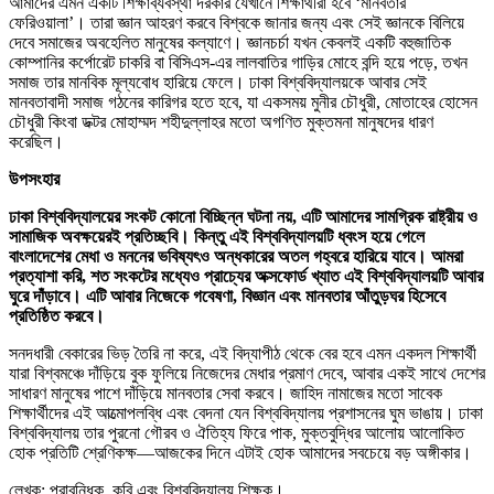
আমাদের এমন একটি শিক্ষাব্যবস্থা দরকার যেখানে শিক্ষার্থীরা হবে ‘মানবতার
ফেরিওয়ালা’। তারা জ্ঞান আহরণ করবে বিশ্বকে জানার জন্য এবং সেই জ্ঞানকে বিলিয়ে
দেবে সমাজের অবহেলিত মানুষের কল্যাণে। জ্ঞানচর্চা যখন কেবলই একটি বহুজাতিক
কোম্পানির কর্পোরেট চাকরি বা বিসিএস-এর লালবাতির গাড়ির মোহে বন্দি হয়ে পড়ে, তখন
সমাজ তার মানবিক মূল্যবোধ হারিয়ে ফেলে। ঢাকা বিশ্ববিদ্যালয়কে আবার সেই
মানবতাবাদী সমাজ গঠনের কারিগর হতে হবে, যা একসময় মুনীর চৌধুরী, মোতাহের হোসেন
চৌধুরী কিংবা ডক্টর মোহাম্মদ শহীদুল্লাহর মতো অগণিত মুক্তমনা মানুষদের ধারণ
করেছিল।
উপসংহার
ঢাকা বিশ্ববিদ্যালয়ের সংকট কোনো বিচ্ছিন্ন ঘটনা নয়, এটি আমাদের সামগ্রিক রাষ্ট্রীয় ও
সামাজিক অবক্ষয়েরই প্রতিচ্ছবি। কিন্তু এই বিশ্ববিদ্যালয়টি ধ্বংস হয়ে গেলে
বাংলাদেশের মেধা ও মননের ভবিষ্যৎও অন্ধকারের অতল গহ্বরে হারিয়ে যাবে। আমরা
প্রত্যাশা করি, শত সংকটের মধ্যেও প্রাচ্যের অক্সফোর্ড খ্যাত এই বিশ্ববিদ্যালয়টি আবার
ঘুরে দাঁড়াবে। এটি আবার নিজেকে গবেষণা, বিজ্ঞান এবং মানবতার আঁতুড়ঘর হিসেবে
প্রতিষ্ঠিত করবে।
সনদধারী বেকারের ভিড় তৈরি না করে, এই বিদ্যাপীঠ থেকে বের হবে এমন একদল শিক্ষার্থী
যারা বিশ্বমঞ্চে দাঁড়িয়ে বুক ফুলিয়ে নিজেদের মেধার প্রমাণ দেবে, আবার একই সাথে দেশের
সাধারণ মানুষের পাশে দাঁড়িয়ে মানবতার সেবা করবে। জাহিদ নামাজের মতো সাবেক
শিক্ষার্থীদের এই আত্মোপলব্ধি এবং বেদনা যেন বিশ্ববিদ্যালয় প্রশাসনের ঘুম ভাঙায়। ঢাকা
বিশ্ববিদ্যালয় তার পুরনো গৌরব ও ঐতিহ্য ফিরে পাক, মুক্তবুদ্ধির আলোয় আলোকিত
হোক প্রতিটি শ্রেণিকক্ষ—আজকের দিনে এটাই হোক আমাদের সবচেয়ে বড় অঙ্গীকার।
লেখক: প্রাবন্ধিক, কবি এবং বিশ্ববিদ্যালয় শিক্ষক।