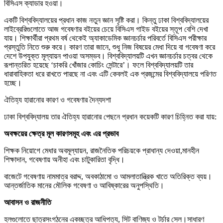
বিসিএস ক্যাডার হওয়া।
একটি বিশ্ববিদ্যালয়ের প্রধান কাজ নতুন জ্ঞান সৃষ্টি করা। কিন্তু ঢাকা বিশ্ববিদ্যালয়ের
লাইব্রেরিগুলোতে আজ গবেষণার বইয়ের চেয়ে বিসিএস গাইড বইয়ের স্তূপ বেশি দেখা
যায়। শিক্ষার্থীরা প্রথম বর্ষ থেকেই অ্যাকাডেমিক জ্ঞানচর্চার পরিবর্তে বিসিএস পরীক্ষার
প্রস্তুতি নিতে শুরু করে। কারণ তারা জানে, শুধু নিজ বিষয়ের মেধা দিয়ে বা গবেষণা করে
দেশে উপযুক্ত মূল্যায়ন পাওয়া অসম্ভব। বিশ্ববিদ্যালয়টি এখন জ্ঞানচর্চার চত্বর থেকে
রূপান্তরিত হয়েছে ‘চাকরি খোঁজার কোচিং সেন্টারে’। ফলে বিশ্ববিদ্যালয়টি তার
ধারাবাহিকতা ধরে রাখতে পারছে না এবং এটি কেবলই এক প্রজন্মের বিশ্ববিদ্যালয়ে পরিণত
হচ্ছে।
ঐতিহ্য হারানোর কারণ ও গবেষণার দৈন্যদশা
ঢাকা বিশ্ববিদ্যালয় তার ঐতিহ্য হারানোর পেছনে প্রধান কয়েকটি কারণ চিহ্নিত করা যায়:
অবক্ষয়ের ক্ষেত্র মূল কারণসমূহ এবং এর প্রভাব
শিক্ষক নিয়োগে মেধার অবমূল্যায়ন, রাজনৈতিক পরিচয়কে প্রাধান্য দেওয়া,মানহীন
শিক্ষাদান, গবেষণায় অনীহা এবং চাটুকারিতা বৃদ্ধি।
বাজেটে গবেষণায় নামমাত্র বরাদ্দ, অবকাঠামো ও আমলাতান্ত্রিক খাতে অতিরিক্ত ব্যয়।
আন্তর্জাতিক মানের মৌলিক গবেষণা ও আবিষ্কারের অনুপস্থিতি।
আবাসন ও রাজনীতি
হলগুলোতে ছাত্রসংগঠনের একচ্ছত্র আধিপত্য, সিট বাণিজ্য ও টর্চার সেল।সাধারণ