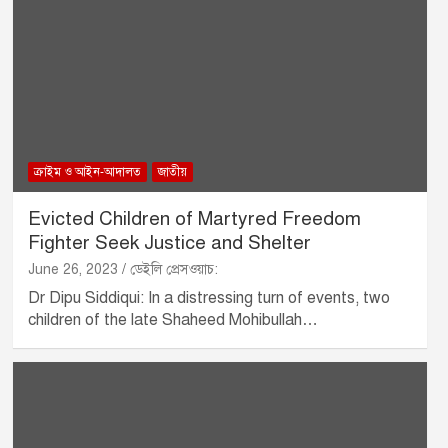
ক্রাইম ও আইন-আদালত
জাতীয়
Evicted Children of Martyred Freedom
Fighter Seek Justice and Shelter
June 26, 2023
ডেইলি প্রেসওয়াচ:
Dr Dipu Siddiqui: In a distressing turn of events, two
children of the late Shaheed Mohibullah…