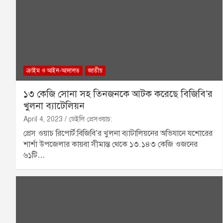
ক্রাইম ও আইন-আদালত
জাতীয়
১৩ কেজি সোনা সহ তিনজনকে আটক করেছে বিজিবি’র
খুলনা ব্যাটেলিয়ন
April 4, 2023
ডেইলি প্রেসওয়াচ:
প্রেস ওয়াচ রিপোর্ট:বিজিবি’র খুলনা ব্যাটালিয়নের অভিযানে যশোরের
শার্শা উপজেলার কায়বা সীমান্ত থেকে ১৩.১৪৩ কেজি ওজনের
৬১টি…