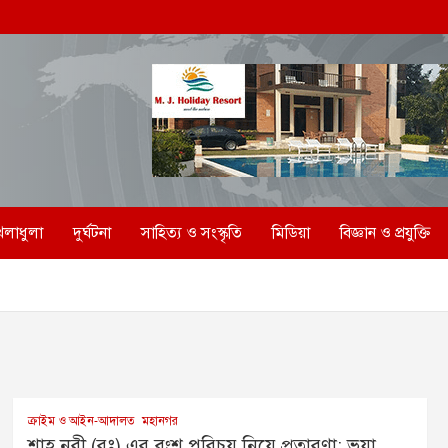
েলাধুলা
দুর্ঘটনা
সাহিত্য ও সংস্কৃতি
মিডিয়া
বিজ্ঞান ও প্রযুক্তি
ক্রাইম ও আইন-আদালত
মহানগর
শাহ নূরী (রঃ) এর বংশ পরিচয় নিয়ে প্রতারণা: ভুয়া