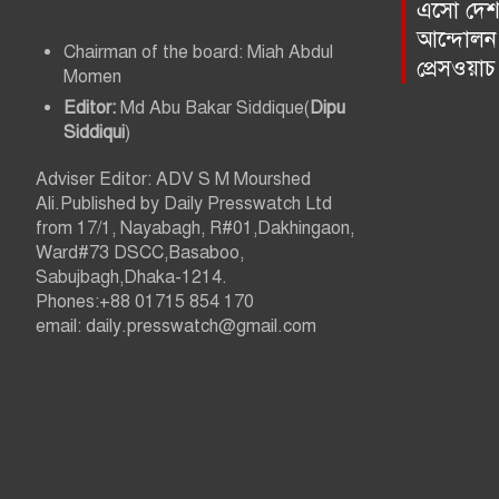
t
এসো দেশ প
আন্দোলন 
s
Chairman of the board: Miah Abdul
প্রেসওয়া
Momen
p
Editor:
Md Abu Bakar Siddique(
Dipu
a
Siddiqui
)
g
Adviser Editor: ADV S M Mourshed
Ali.Published by Daily Presswatch Ltd
i
from 17/1, Nayabagh, R#01,Dakhingaon,
Ward#73 DSCC,Basaboo,
n
Sabujbagh,Dhaka-1214.
Phones:+88 01715 854 170
a
email: daily.presswatch@gmail.com
t
i
o