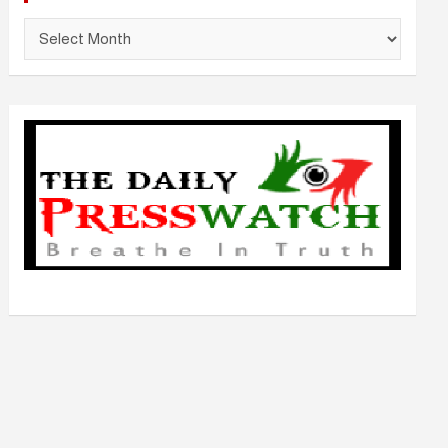
আ
র্কা
ই
ভ