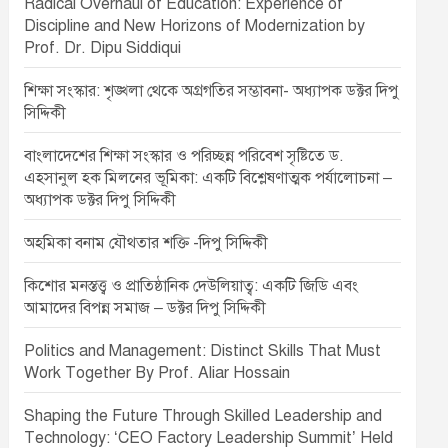
Radical Overhaul of Education: Experience of
Discipline and New Horizons of Modernization by
Prof. Dr. Dipu Siddiqui
শিক্ষা সংস্কার: শৃঙ্খলা থেকে অগ্রগতির সম্ভাবনা- অধ্যাপক ডক্টর দিপু
সিদ্দিকী
বাংলাদেশের শিক্ষা সংস্কার ও পরিচ্ছন্ন পরিবেশ সৃষ্টিতে ড.
এহসানুল হক মিলনের ভূমিকা: একটি বিশ্লেষণাত্মক পর্যালোচনা –
অধ্যাপক ডক্টর দিপু সিদ্দিকী
অহমিকা বনাম যৌথতার শক্তি -দিপু সিদ্দিকী
কিশোর মনস্তত্ত্ব ও প্রাতিষ্ঠানিক দেউলিয়াত্ব: একটি জিডি এবং
আমাদের বিপন্ন সমাজ – ডক্টর দিপু সিদ্দিকী
Politics and Management: Distinct Skills That Must
Work Together By Prof. Aliar Hossain
Shaping the Future Through Skilled Leadership and
Technology: ‘CEO Factory Leadership Summit’ Held