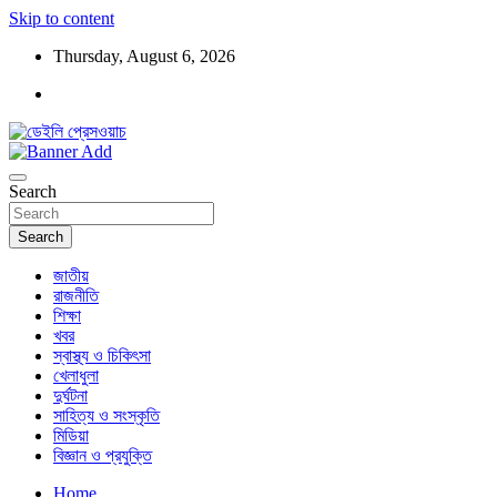
Skip to content
Thursday, August 6, 2026
ডেইলি প্রেসওয়াচ মুক্তিযুদ্ধের চেতনায় উদ্বুদ্ধ মুখপত্র
ডেইলি প্রেসওয়াচ
Search
Search
জাতীয়
রাজনীতি
শিক্ষা
খবর
স্বাস্থ্য ও চিকিৎসা
খেলাধুলা
দুর্ঘটনা
সাহিত্য ও সংস্কৃতি
মিডিয়া
বিজ্ঞান ও প্রযুক্তি
Home