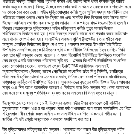
পরিবারের সদস্য হিসাবে সময় প্রার্থনা করেন এবং তাদের সঙ্গে থাকা কাগজপত্র যাচাই
করার অনুরোধ করেন। কিন্তু উচ্ছেদ দল কোন কথা না শুনে তাদেরকে জোর প্রয়োগ করে
ঘর থেকে বের করে দেয়। শহীদ মুক্তিযোদ্ধার কনিষ্ঠ পুত্র পুলিশ সদস্য সালাউদ্দিন তার
পরিবারের কান্না শুনতে পেলে উপস্থিত হন এবং মানবিক দিক বিবেচনা করে ঈদের আগে
উচ্ছেদ অভিযান স্থগিত করার অনুরোধ জানান। এক পর্যায়ে বাঘ-বিতণ্ডা তৈরি হলে বীর
বিক্রম খেতাবপ্রাপ্ত মুক্তিযোদ্ধা শহীদ মহিবুল্লাহ কনিষ্ঠ পুত্র সালাউদ্দিনকে
শারীরিকভাবে নির্যাতন করা হয় ।তার বিরুদ্ধে সরকারি কাজে বাধা প্রদান করার অভিযোগ
এনে থানায় সোপর্দ করা হয়। সালাউদ্দিন একজন পুলিশ ইন্সপেক্টর ।
তার শরীরে এবং
আঙ্গুলে একাধিক নির্যাতনের চিহ্ন দেখা যায়। গতকাল মঙ্গলবার রিপোর্টার্স ইউনিটিতে
উপস্থিত সাংবাদিকদের কে নির্যাতনের ছবি এবং শারীরিক নির্যাতনের চিহ্ন দেখিয়ে তিনি
এবং তার স্ত্রী কান্নায় ভেঙে পড়েন। এ সময় রিপোর্টার্স ইউনিটিতে উপস্থিত সাংবাদিক
দের মধ্যে একটি আবেগঘন পরিবেশের সৃষ্টি হয়। এসময় রিপোর্টার্স ইউনিটিতে সাংবাদিক
নেতা মোতাহার হোসেন, বাংলাদেশ প্রেস ইনস্টিটিউট জার্নালিজম এলামনাই
অ্যাসোসিয়েশনের (পিবজা) ভাইস প্রেসিডেন্ট সাংবাদিক ডক্টর দিপু সিদ্দিকী, চলচ্চিত্র
পরিচালক বীরমুক্তিযোদ্ধা জা-নেসার ওসমান, দৈনিক দেশ বাংলা পত্রিকার সাংবাদিকসহ
গণ্যমান্য ব্যক্তিবর্গ উপস্থিত ছিলেন। মুসলমানদের বৃহত্তর ধর্মীয় উৎসব ঈদুল আযহার
মাত্র ৩-৪ দিন আগে অমানবিক আচরণ ও নির্যাতন করে শিশু সন্তান সহ খোলা আকাশের
বের করে দেয়ায় ক্ষুব্ধ প্রতিক্রিয়া ব্যক্ত করেন সমাজের বিভিন্ন স্তরের মানুষ।
উল্লেখ্য,১৯৭১ সাল এর ১০ ই ডিসেম্বর রূপসা নদীর উপর বাংলাদেশ নৌ বাহিনীর
যুদ্ধজাহাজ ‘পলাশ ‘এর উপর শত্রুর বোমা বর্ষণে শাহাদাত বরণ করেন সালাউদ্দিন এর পিতা
মহিবুল্লাহ।বীর শ্রেষ্ঠ রুহুল আমীন এবং সালাউদ্দিন এর পিতা একসাথে শহীদ হন ।
জাতির এই দুই শ্রেষ্ঠ সন্তানকে একসাথে সমাধিস্হ করা হয়।
বীর মুক্তিযোদ্ধা মহিবুল্লার দুই সন্তান। শাহাদাত বরণ কালে বীর মুক্তিযোদ্ধা শহীদ