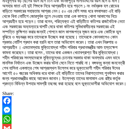
মহিবুল্লার বড় ছেলের বয়স ছিল তিন এবং কনিষ্ঠপুত্র সালাউদ্দিনের বয়স ছিল ৬ মাস।
অসহায় মাতা এই দুই শিশুকে নিয়ে আশ্রয়হীন হয়ে পড়লে ১ নং নর্থব্রুক হল রোডের
বাড়িতে সরকারের সহায়তায় আশ্রয় নেন। ৫০ এর বেশি সময় ধরে বসবাসরত এই বাড়ি
থেকে বিনা নোটিশে জোরপূর্বক তুলে দেওয়ায় তারা এক কাপড়ে খোলা আকাশের নিচে
আশ্রয়হীন হয়ে পড়েন। তারা বলেন, পরিত্যক্ত এই বাড়িটিতে কতিপয় রাজনৈতিক নেতা
এবং সরকারের অভ্যন্তরে ঘাপটি মেরে থাকা কতিপয় সুবিধাবাদীচক্র সরকারের এই
সম্পত্তি কুক্ষিগত করার জন্যই গোপনে জাল কাগজপত্র সৃজন করে এবং কোর্টকে ভুল
বুঝিয়ে ও ষড়যন্ত্র করে তাদেরকে উচ্ছেদ করা হয়েছে।
তাদেরকে কোনকালেও কোন
প্রকার নোটিশ প্রদান করা হয়নি বলে তারা অভিযোগ করেন। তারা এখন নিরুপায় ও
আশ্রয়হীন । এমতাবস্থায় মুক্তিযোদ্ধা শহীদ পরিবার প্রধানমন্ত্রীর আশু হস্তক্ষেপ
কামনা করেছেন। তারা বলেন , তাদের বাবা একজন খেতাবপ্রাপ্ত বীর মুক্তিযোদ্ধা।
শহীদ পরিবারের সদস্যদেরকে মুক্তিযুদ্ধের চেতনার সরকার থাকা অবস্থায় এমন ভাবে
মানসিক নির্যাতন এবং উচ্ছেদ করার ঘটনা মেনে নিতে পারছি না। বঙ্গবন্ধু কন্যা জননেত্রী
শেখ হাসিনা একমাত্র শেষ আশ্রয়স্থল উল্লেখ করে ভুক্তভোগী শহীদ পরিবার ঈদের
আগেই ৫০ বছরের অধিকার ধরে থাকা এই বাড়িটিতে তাদের নিরাপত্তাসহ পুনর্বাসন করার
জন্য প্রধানমন্ত্রীর কাছে আবেদন জানান। উল্লেখ্য তাদের মালামাল এবং রাষ্ট্র কর্তৃক
প্রদত্ত বিভিন্ন উপহার সামগ্রী তছনছ করা হয়েছে বলে ভুক্তভোগীরা অভিযোগ করেন।
Share:
Facebook
Messenger
WhatsApp