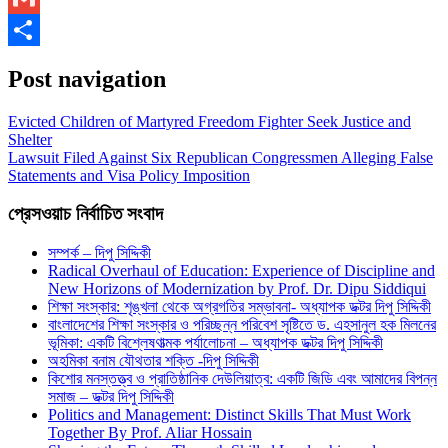
Gmail
Share
Post navigation
Evicted Children of Martyred Freedom Fighter Seek Justice and
Shelter
Lawsuit Filed Against Six Republican Congressmen Alleging False
Statements and Visa Policy Imposition
প্রেসওয়াচ নির্বাচিত সংবাদ
সম্পর্ক – দিপু সিদ্দিকী
Radical Overhaul of Education: Experience of Discipline and
New Horizons of Modernization by Prof. Dr. Dipu Siddiqui
শিক্ষা সংস্কার: শৃঙ্খলা থেকে অগ্রগতির সম্ভাবনা- অধ্যাপক ডক্টর দিপু সিদ্দিকী
বাংলাদেশের শিক্ষা সংস্কার ও পরিচ্ছন্ন পরিবেশ সৃষ্টিতে ড. এহসানুল হক মিলনের
ভূমিকা: একটি বিশ্লেষণাত্মক পর্যালোচনা – অধ্যাপক ডক্টর দিপু সিদ্দিকী
অহমিকা বনাম যৌথতার শক্তি -দিপু সিদ্দিকী
কিশোর মনস্তত্ত্ব ও প্রাতিষ্ঠানিক দেউলিয়াত্ব: একটি জিডি এবং আমাদের বিপন্ন
সমাজ – ডক্টর দিপু সিদ্দিকী
Politics and Management: Distinct Skills That Must Work
Together By Prof. Aliar Hossain