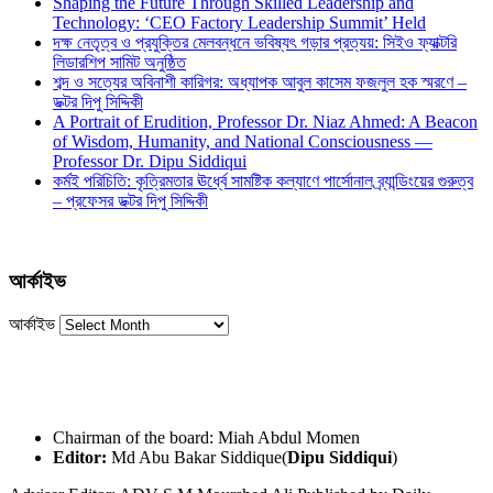
Shaping the Future Through Skilled Leadership and
Technology: ‘CEO Factory Leadership Summit’ Held
দক্ষ নেতৃত্ব ও প্রযুক্তির মেলবন্ধনে ভবিষ্যৎ গড়ার প্রত্যয়: সিইও ফ্যাক্টরি
লিডারশিপ সামিট অনুষ্ঠিত
শব্দ ও সত্যের অবিনাশী কারিগর: অধ্যাপক আবুল কাসেম ফজলুল হক স্মরণে –
ডক্টর দিপু সিদ্দিকী
A Portrait of Erudition, Professor Dr. Niaz Ahmed: A Beacon
of Wisdom, Humanity, and National Consciousness —
Professor Dr. Dipu Siddiqui
কর্মই পরিচিতি: কৃত্রিমতার ঊর্ধ্বে সামষ্টিক কল্যাণে পার্সোনাল ব্র্যান্ডিংয়ের গুরুত্ব
– প্রফেসর ডক্টর দিপু সিদ্দিকী
আর্কাইভ
আর্কাইভ
Chairman of the board: Miah Abdul Momen
Editor:
Md Abu Bakar Siddique(
Dipu Siddiqui
)