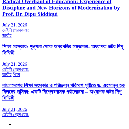
Radical Overhaul of Education: Experience of
Discipline and New Horizons of Modernization by
Prof. Dr. Dipu Siddiqui
July 21, 2026
ডেইলি প্রেসওয়াচ:
জাতীয়
শিক্ষা সংস্কার: শৃঙ্খলা থেকে অগ্রগতির সম্ভাবনা- অধ্যাপক ডক্টর দিপু
সিদ্দিকী
July 21, 2026
ডেইলি প্রেসওয়াচ:
জাতীয়
শিক্ষা
বাংলাদেশের শিক্ষা সংস্কার ও পরিচ্ছন্ন পরিবেশ সৃষ্টিতে ড. এহসানুল হক
মিলনের ভূমিকা: একটি বিশ্লেষণাত্মক পর্যালোচনা – অধ্যাপক ডক্টর দিপু
সিদ্দিকী
July 21, 2026
ডেইলি প্রেসওয়াচ: