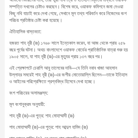
সম্পত্তি দখলের চেষ্টাও করছেন। বিশেষ করে, ওয়াকফ কমিশনে জমা দেওয়া
কিছু নথি যাচাই করে দেখা গেছে, সেখানে মূল তথ্য পরিবর্তন করে নিজেদের বংশ
পরিচয় প্রতিষ্ঠার চেষ্টা করা হয়েছে।
ঐতিহাসিক বাস্তবতা:
হজরত শাহ নূরী (রঃ) ১৭৬৮ সালে ইন্তেকাল করেন, যা আজ থেকে প্রায় ২৫৯
বছর পূর্বের ঘটনা। অথচ বাংলাদেশে ওয়াকফ বোর্ডের প্রাতিষ্ঠানিক যাত্রা শুরু হয়
১৯০৫ সালে, যা শাহ নূরী (রঃ)-এর মৃত্যুর প্রায় ১৩৭ বছর পর।
এই প্রেক্ষাপটে চেরাগি আবু তালেবের দাবি—যে তিনি নবাব খাজা আহসান
উল্লাহর সময়েই শাহ নূরী (রঃ)-এর বংশীয় মোতোয়াল্লি ছিলেন—তাকে ইতিহাস
ও আইনের পরিপ্রেক্ষিতে প্রশ্নবিদ্ধ হিসেবে দেখা হচ্ছে।
বংশ পরিচয়ের অসামঞ্জস্য:
মূল বংশানুক্রম অনুযায়ী:
শাহ নূরী (রঃ)-এর পুত্র: শাহ মোহাম্মাদী (রঃ)
শাহ মোহাম্মাদী (রঃ)-এর পুত্র: শাহ আব্দুল হামিদ (রঃ)