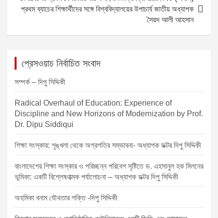
k
প্রথম ব্যাচের শিক্ষার্থীদের সঙ্গে বিশ্ববিদ্যালয়ের উপাচার্য জাতীয় অধ্যাপক
n
সৈয়দ আলী আহসান
a
v
i
প্রেসওয়াচ নির্বাচিত সংবাদ
g
সম্পর্ক – দিপু সিদ্দিকী
a
t
Radical Overhaul of Education: Experience of
Discipline and New Horizons of Modernization by Prof.
i
Dr. Dipu Siddiqui
o
শিক্ষা সংস্কার: শৃঙ্খলা থেকে অগ্রগতির সম্ভাবনা- অধ্যাপক ডক্টর দিপু সিদ্দিকী
n
বাংলাদেশের শিক্ষা সংস্কার ও পরিচ্ছন্ন পরিবেশ সৃষ্টিতে ড. এহসানুল হক মিলনের
ভূমিকা: একটি বিশ্লেষণাত্মক পর্যালোচনা – অধ্যাপক ডক্টর দিপু সিদ্দিকী
অহমিকা বনাম যৌথতার শক্তি -দিপু সিদ্দিকী