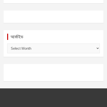
আর্কাইভ
আ
র্কা
ই
ভ