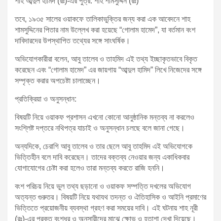
শাহ আব্দুল হামিদ (রঃ)-এর পুত্র: শাহ শামসুদ্দিন (রঃ)
তবে, ১৯৩৫ সালের ওয়াকফে তালিকাভুক্তির জন্য করা এক আবেদনে শাহ
শামসুদ্দিনের পিতার নাম উল্লেখ করা হয়েছে “গোলাম হামেদ”, যা বর্তমান বংশ
দাবিদারদের উপস্থাপিত তথ্যের সঙ্গে সাংঘর্ষিক।
অভিযোগকারীরা বলেন, আবু তালেব ও তাহমিদ এই তথ্য ইচ্ছাকৃতভাবে বিকৃত
করেছেন এবং “গোলাম হামেদ” এর জায়গায় “আব্দুল হামিদ” লিখে নিজেদের সঙ্গে
সম্পৃক্ত করার অপচেষ্টা চালাচ্ছেন।
প্রতিক্রিয়া ও অনুসন্ধান:
বিষয়টি নিয়ে ওয়াকফ প্রশাসন এখনো কোনো আনুষ্ঠানিক মন্তব্য না করলেও
সংশ্লিষ্ট দপ্তরে নথিপত্র যাচাই ও অনুসন্ধান চলছে বলে জানা গেছে।
অন্যদিকে, চেরাগি আবু তালেব ও তার ছেলে আবু তাহমিদ এই অভিযোগকে
ভিত্তিহীন বলে দাবি করেছেন। তাদের বক্তব্য নেওয়ার জন্য একাধিকবার
যোগাযোগের চেষ্টা করা হলেও তারা মন্তব্য করতে রাজি হননি।
বংশ পরিচয় নিয়ে ভুল তথ্য ছড়ানো ও ওয়াকফ সম্পত্তি দখলের অভিযোগ
অত্যন্ত গুরুতর। বিষয়টি নিয়ে যথাযথ তদন্ত ও ঐতিহাসিক ও আইনি প্রমাণের
ভিত্তিতে প্রয়োজনীয় ব্যবস্থা গ্রহণ করা সময়ের দাবি। এই ঘটনায় শাহ নূরী
(রঃ)-এর প্রকৃত বংশধর ও অনুসারীদের মাঝে ক্ষোভ ও হতাশা দেখা দিয়েছে।