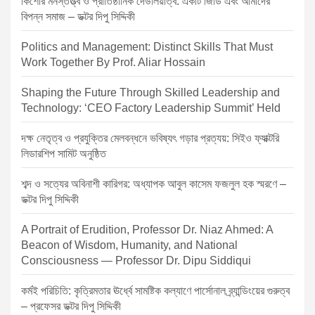
কিশোর মনস্তত্ত্ব ও প্রাতিষ্ঠানিক দেউলিয়াত্ব: একটি জিডি এবং আমাদের
বিপন্ন সমাজ – ডক্টর দিপু সিদ্দিকী
Politics and Management: Distinct Skills That Must
Work Together By Prof. Aliar Hossain
Shaping the Future Through Skilled Leadership and
Technology: ‘CEO Factory Leadership Summit’ Held
দক্ষ নেতৃত্ব ও প্রযুক্তির মেলবন্ধনে ভবিষ্যৎ গড়ার প্রত্যয়: সিইও ফ্যাক্টরি
লিডারশিপ সামিট অনুষ্ঠিত
শব্দ ও সত্যের অবিনাশী কারিগর: অধ্যাপক আবুল কাসেম ফজলুল হক স্মরণে –
ডক্টর দিপু সিদ্দিকী
A Portrait of Erudition, Professor Dr. Niaz Ahmed: A
Beacon of Wisdom, Humanity, and National
Consciousness — Professor Dr. Dipu Siddiqui
কর্মই পরিচিতি: কৃত্রিমতার ঊর্ধ্বে সামষ্টিক কল্যাণে পার্সোনাল ব্র্যান্ডিংয়ের গুরুত্ব
– প্রফেসর ডক্টর দিপু সিদ্দিকী