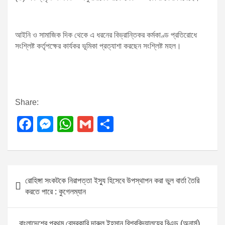
আইনি ও সামাজিক দিক থেকে এ ধরনের বিভ্রান্তিকর কর্মকাণ্ড প্রতিরোধে
সংশ্লিষ্ট কর্তৃপক্ষের কার্যকর ভূমিকা প্রত্যাশা করছেন সংশ্লিষ্ট মহল।
Share:
F
M
W
G
S
a
e
h
m
h
c
ss
at
ail
ar
e
e
s
e
P
রোহিঙ্গা সংকটকে নিরাপত্তা ইস্যু হিসেবে উপস্থাপন করা ভুল বার্তা তৈরি
b
n
A
o
করতে পারে : কুগেলম্যান
o
g
p
s
o
er
p
t
বাংলাদেশের প্রথম বেসরকারি দারুল ইহসান বিশ্ববিদ্যালয়ের বিএড (অনার্স)