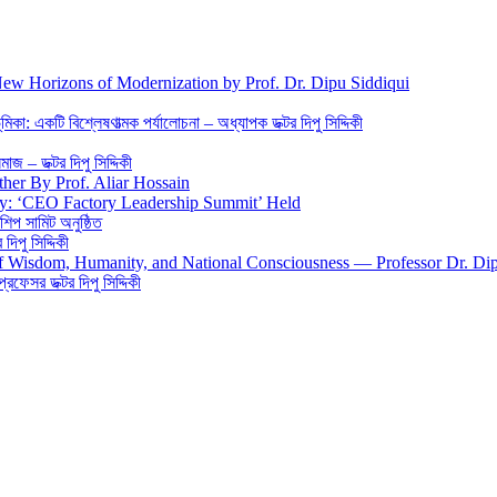
New Horizons of Modernization by Prof. Dr. Dipu Siddiqui
িকা: একটি বিশ্লেষণাত্মক পর্যালোচনা – অধ্যাপক ডক্টর দিপু সিদ্দিকী
জ – ডক্টর দিপু সিদ্দিকী
ther By Prof. Aliar Hossain
gy: ‘CEO Factory Leadership Summit’ Held
শিপ সামিট অনুষ্ঠিত
িপু সিদ্দিকী
 of Wisdom, Humanity, and National Consciousness — Professor Dr. Di
 প্রফেসর ডক্টর দিপু সিদ্দিকী