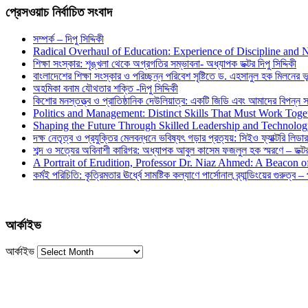
প্রেসওয়াচ নির্বাচিত সংবাদ
সম্পর্ক – দিপু সিদ্দিকী
Radical Overhaul of Education: Experience of Discipline and 
শিক্ষা সংস্কার: শৃঙ্খলা থেকে অগ্রগতির সম্ভাবনা- অধ্যাপক ডক্টর দিপু সিদ্দিকী
বাংলাদেশের শিক্ষা সংস্কার ও পরিচ্ছন্ন পরিবেশ সৃষ্টিতে ড. এহসানুল হক মিলনের ভূম
অহমিকা বনাম যৌথতার শক্তি -দিপু সিদ্দিকী
কিশোর মনস্তত্ত্ব ও প্রাতিষ্ঠানিক দেউলিয়াত্ব: একটি জিডি এবং আমাদের বিপন্ন সমা
Politics and Management: Distinct Skills That Must Work Toge
Shaping the Future Through Skilled Leadership and Technolo
দক্ষ নেতৃত্ব ও প্রযুক্তির মেলবন্ধনে ভবিষ্যৎ গড়ার প্রত্যয়: সিইও ফ্যাক্টরি লিডার
শব্দ ও সত্যের অবিনাশী কারিগর: অধ্যাপক আবুল কাসেম ফজলুল হক স্মরণে – ডক্টর দ
A Portrait of Erudition, Professor Dr. Niaz Ahmed: A Beacon
কর্মই পরিচিতি: কৃত্রিমতার ঊর্ধ্বে সামষ্টিক কল্যাণে পার্সোনাল ব্র্যান্ডিংয়ের গুরুত্ব –
আর্কাইভ
আর্কাইভ