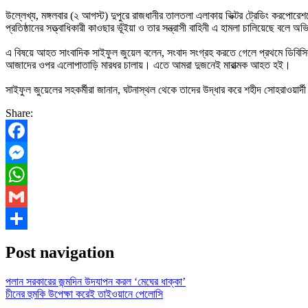
উল্লেখ্য, মঙ্গলবার (২ আগস্ট) দুপুরে রাজধানীর তালতলা এলাকায় ভিক্টর ট্রেডিং করপোর
প্রতিষ্ঠানের সত্ত্বাধিকারী কাওছার ভূঁইয়া ও তার সন্ত্রাসী বাহিনী এ হামলা চালিয়েছে বল
এ বিষয়ে আহত সাংবাদিক সাইফুল জুয়েল বলেন, সংবাদ সংগ্রহ করতে গেলে প্রথমে ডিবিসি
আজাদের ওপর এলোপাতাড়ি মারধর চালায়। এতে আমরা দুজনেই মারাত্মক আহত হই।
সাইফুল জুয়েলের সহকর্মীরা জানান, ঘটনাস্থল থেকে তাদের উদ্ধার করে শহীদ সোহরাওয়ার
Share:
Facebook
Messenger
WhatsApp
Gmail
Share
Post navigation
পলান সরকারের জন্মদিন উদযাপন করল ‘মেঘের ধাক্কা’
চীনের হুমকি উপেক্ষা করেই তাইওয়ানে পেলোসি