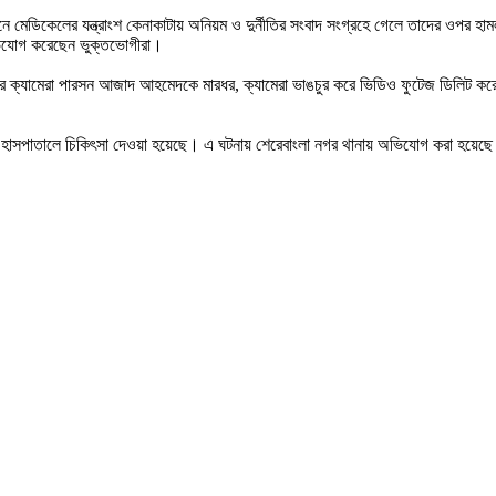
েশনে মেডিকেলের যন্ত্রাংশ কেনাকাটায় অনিয়ম ও দুর্নীতির সংবাদ সংগ্রহে গেলে তাদের ওপর 
ে অভিযোগ করেছেন ভুক্তভোগীরা।
র ক্যামেরা পারসন আজাদ আহমেদকে মারধর, ক্যামেরা ভাঙচুর করে ভিডিও ফুটেজ ডিলিট কর
্দী হাসপাতালে চিকিৎসা দেওয়া হয়েছে। এ ঘটনায় শেরেবাংলা নগর থানায় অভিযোগ করা হয়েছ