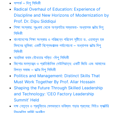
সম্পর্ক – দিপু সিদ্দিকী
Radical Overhaul of Education: Experience of
Discipline and New Horizons of Modernization by
Prof. Dr. Dipu Siddiqui
শিক্ষা সংস্কার: শৃঙ্খলা থেকে অগ্রগতির সম্ভাবনা- অধ্যাপক ডক্টর দিপু
সিদ্দিকী
বাংলাদেশের শিক্ষা সংস্কার ও পরিচ্ছন্ন পরিবেশ সৃষ্টিতে ড. এহসানুল হক
মিলনের ভূমিকা: একটি বিশ্লেষণাত্মক পর্যালোচনা – অধ্যাপক ডক্টর দিপু
সিদ্দিকী
অহমিকা বনাম যৌথতার শক্তি -দিপু সিদ্দিকী
কিশোর মনস্তত্ত্ব ও প্রাতিষ্ঠানিক দেউলিয়াত্ব: একটি জিডি এবং আমাদের
বিপন্ন সমাজ – ডক্টর দিপু সিদ্দিকী
Politics and Management: Distinct Skills That
Must Work Together By Prof. Aliar Hossain
Shaping the Future Through Skilled Leadership
and Technology: ‘CEO Factory Leadership
Summit’ Held
দক্ষ নেতৃত্ব ও প্রযুক্তির মেলবন্ধনে ভবিষ্যৎ গড়ার প্রত্যয়: সিইও ফ্যাক্টরি
লিডারশিপ সামিট অনুষ্ঠিত