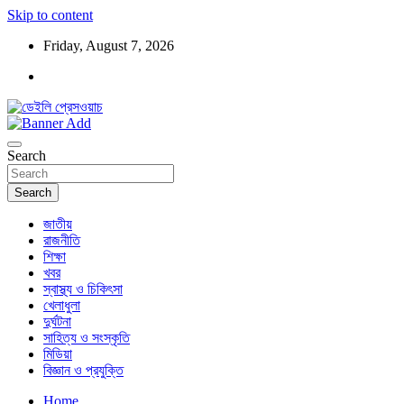
Skip to content
Friday, August 7, 2026
ডেইলি প্রেসওয়াচ মুক্তিযুদ্ধের চেতনায় উদ্বুদ্ধ মুখপত্র
ডেইলি প্রেসওয়াচ
Search
Search
জাতীয়
রাজনীতি
শিক্ষা
খবর
স্বাস্থ্য ও চিকিৎসা
খেলাধুলা
দুর্ঘটনা
সাহিত্য ও সংস্কৃতি
মিডিয়া
বিজ্ঞান ও প্রযুক্তি
Home