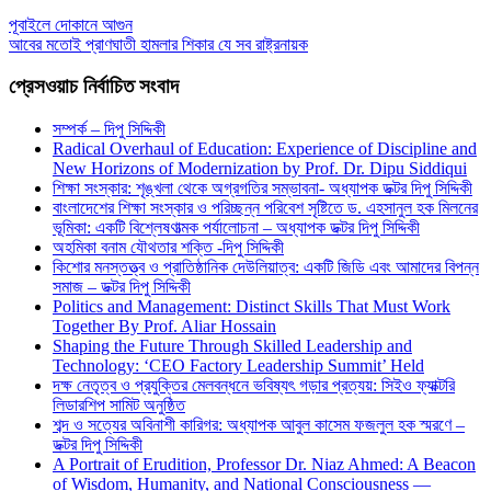
পূবাইলে দোকানে আগুন
আবের মতোই প্রাণঘাতী হামলার শিকার যে সব রাষ্ট্রনায়ক
প্রেসওয়াচ নির্বাচিত সংবাদ
সম্পর্ক – দিপু সিদ্দিকী
Radical Overhaul of Education: Experience of Discipline and
New Horizons of Modernization by Prof. Dr. Dipu Siddiqui
শিক্ষা সংস্কার: শৃঙ্খলা থেকে অগ্রগতির সম্ভাবনা- অধ্যাপক ডক্টর দিপু সিদ্দিকী
বাংলাদেশের শিক্ষা সংস্কার ও পরিচ্ছন্ন পরিবেশ সৃষ্টিতে ড. এহসানুল হক মিলনের
ভূমিকা: একটি বিশ্লেষণাত্মক পর্যালোচনা – অধ্যাপক ডক্টর দিপু সিদ্দিকী
অহমিকা বনাম যৌথতার শক্তি -দিপু সিদ্দিকী
কিশোর মনস্তত্ত্ব ও প্রাতিষ্ঠানিক দেউলিয়াত্ব: একটি জিডি এবং আমাদের বিপন্ন
সমাজ – ডক্টর দিপু সিদ্দিকী
Politics and Management: Distinct Skills That Must Work
Together By Prof. Aliar Hossain
Shaping the Future Through Skilled Leadership and
Technology: ‘CEO Factory Leadership Summit’ Held
দক্ষ নেতৃত্ব ও প্রযুক্তির মেলবন্ধনে ভবিষ্যৎ গড়ার প্রত্যয়: সিইও ফ্যাক্টরি
লিডারশিপ সামিট অনুষ্ঠিত
শব্দ ও সত্যের অবিনাশী কারিগর: অধ্যাপক আবুল কাসেম ফজলুল হক স্মরণে –
ডক্টর দিপু সিদ্দিকী
A Portrait of Erudition, Professor Dr. Niaz Ahmed: A Beacon
of Wisdom, Humanity, and National Consciousness —