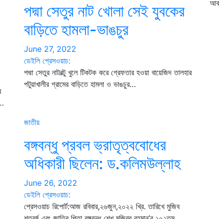
আর্
পদ্মা সেতুর নাট খোলা সেই যুবকের
বাড়িতে হামলা-ভাঙচুর
June 27, 2022
ডেইলি প্রেসওয়াচ:
পদ্মা সেতুর নাটবল্টু খুলে টিকটক করে গ্রেফতার হওয়া বায়েজিদ তালহার
পটুয়াখালীর গ্রামের বাড়িতে হামলা ও ভাঙচুর…
র
ক…
জাতীয়
বঙ্গবন্ধু প্রবল ভ্রাতৃত্ববোধের
অধিকারী ছিলেন: ড.কলিমউল্লাহ
June 26, 2022
ডেইলি প্রেসওয়াচ:
প্রেসওয়াচ রিপোর্ট:আজ রবিবার,২৬জুন,২০২২ খ্রি. তারিখে মুজিব
শতবর্ষ এবং জাতির পিতা বঙ্গবন্ধু শেখ মুজিবুর রহমান’র ১০২তম