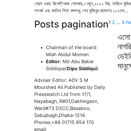
প্রেস ওয়াচ রিপোর্ট:আজ সোমবার,২৭জুন,২০২২ খ্রি. তারিখে মুজিব
শতবর্ষ এবং জাতির পিতা বঙ্গবন্ধু শেখ মুজিবুর রহমান’র ১০২তম…
Posts pagination
1
2
…
9
N
এসো 
নাগর
Chairman of the board:
ডেইল
Miah Abdul Momen
Editor:
Md Abu Bakar
মানু
Siddique(
Dipu Siddiqui
)
Adviser Editor: ADV S M
Mourshed Ali.Published by Daily
Presswatch Ltd from 17/1,
Nayabagh, R#01,Dakhingaon,
Ward#73 DSCC,Basaboo,
Sabujbagh,Dhaka-1214.
Phones:+88 01715 854 170
email: