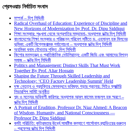
প্রেসওয়াচ নির্বাচিত সংবাদ
সম্পর্ক – দিপু সিদ্দিকী
Radical Overhaul of Education: Experience of Discipline and
New Horizons of Modernization by Prof. Dr. Dipu Siddiqui
শিক্ষা সংস্কার: শৃঙ্খলা থেকে অগ্রগতির সম্ভাবনা- অধ্যাপক ডক্টর দিপু সিদ্দিকী
বাংলাদেশের শিক্ষা সংস্কার ও পরিচ্ছন্ন পরিবেশ সৃষ্টিতে ড. এহসানুল হক মিলনের
ভূমিকা: একটি বিশ্লেষণাত্মক পর্যালোচনা – অধ্যাপক ডক্টর দিপু সিদ্দিকী
অহমিকা বনাম যৌথতার শক্তি -দিপু সিদ্দিকী
কিশোর মনস্তত্ত্ব ও প্রাতিষ্ঠানিক দেউলিয়াত্ব: একটি জিডি এবং আমাদের বিপন্ন
সমাজ – ডক্টর দিপু সিদ্দিকী
Politics and Management: Distinct Skills That Must Work
Together By Prof. Aliar Hossain
Shaping the Future Through Skilled Leadership and
Technology: ‘CEO Factory Leadership Summit’ Held
দক্ষ নেতৃত্ব ও প্রযুক্তির মেলবন্ধনে ভবিষ্যৎ গড়ার প্রত্যয়: সিইও ফ্যাক্টরি
লিডারশিপ সামিট অনুষ্ঠিত
শব্দ ও সত্যের অবিনাশী কারিগর: অধ্যাপক আবুল কাসেম ফজলুল হক স্মরণে –
ডক্টর দিপু সিদ্দিকী
A Portrait of Erudition, Professor Dr. Niaz Ahmed: A Beacon
of Wisdom, Humanity, and National Consciousness —
Professor Dr. Dipu Siddiqui
কর্মই পরিচিতি: কৃত্রিমতার ঊর্ধ্বে সামষ্টিক কল্যাণে পার্সোনাল ব্র্যান্ডিংয়ের গুরুত্ব
– প্রফেসর ডক্টর দিপু সিদ্দিকী