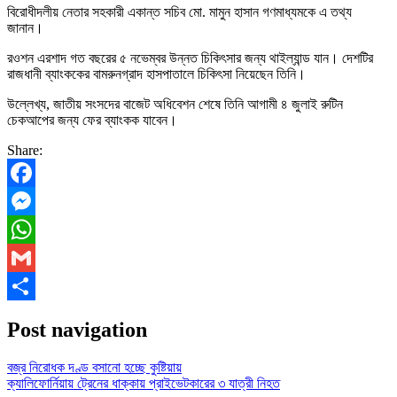
বিরোধীদলীয় নেতার সহকারী একান্ত সচিব মো. মামুন হাসান গণমাধ্যমকে এ তথ্য
জানান।
রওশন এরশাদ গত বছরের ৫ নভেম্বর উন্নত চিকিৎসার জন্য থাইল্যান্ড যান। দেশটির
রাজধানী ব্যাংককের বামরুনগ্রাদ হাসপাতালে চিকিৎসা নিয়েছেন তিনি।
উল্লেখ্য, জাতীয় সংসদের বাজেট অধিবেশন শেষে তিনি আগামী ৪ জুলাই রুটিন
চেকআপের জন্য ফের ব্যাংকক যাবেন।
Share:
Facebook
Messenger
WhatsApp
Gmail
Share
Post navigation
বজ্র নিরোধক দণ্ড বসানো হচ্ছে কুষ্টিয়ায়
ক্যালিফোর্নিয়ায় ট্রেনের ধাক্কায় প্রাইভেটকারের ৩ যাত্রী নিহত