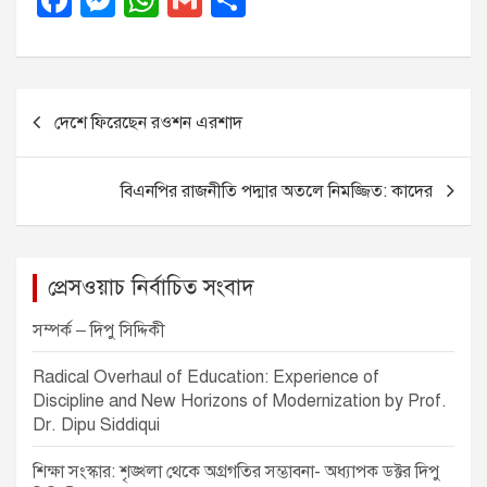
F
M
W
G
S
a
e
h
m
h
c
ss
at
ail
ar
e
e
s
e
P
দেশে ফিরেছেন রওশন এরশাদ
b
n
A
o
o
g
p
s
বিএনপির রাজনীতি পদ্মার অতলে নিমজ্জিত: কাদের
o
er
p
t
k
n
a
প্রেসওয়াচ নির্বাচিত সংবাদ
v
সম্পর্ক – দিপু সিদ্দিকী
i
Radical Overhaul of Education: Experience of
g
Discipline and New Horizons of Modernization by Prof.
a
Dr. Dipu Siddiqui
t
শিক্ষা সংস্কার: শৃঙ্খলা থেকে অগ্রগতির সম্ভাবনা- অধ্যাপক ডক্টর দিপু