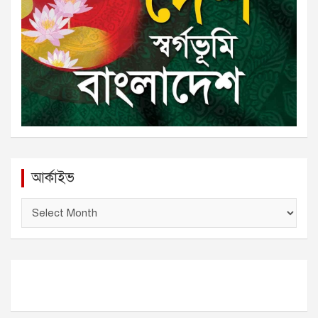
আর্কাইভ
আ
র্কা
ই
ভ