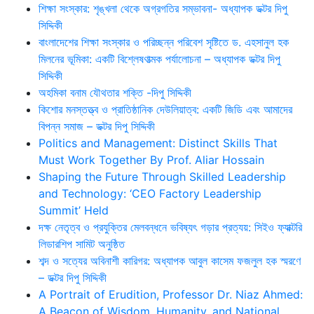
শিক্ষা সংস্কার: শৃঙ্খলা থেকে অগ্রগতির সম্ভাবনা- অধ্যাপক ডক্টর দিপু
সিদ্দিকী
বাংলাদেশের শিক্ষা সংস্কার ও পরিচ্ছন্ন পরিবেশ সৃষ্টিতে ড. এহসানুল হক
মিলনের ভূমিকা: একটি বিশ্লেষণাত্মক পর্যালোচনা – অধ্যাপক ডক্টর দিপু
সিদ্দিকী
অহমিকা বনাম যৌথতার শক্তি -দিপু সিদ্দিকী
কিশোর মনস্তত্ত্ব ও প্রাতিষ্ঠানিক দেউলিয়াত্ব: একটি জিডি এবং আমাদের
বিপন্ন সমাজ – ডক্টর দিপু সিদ্দিকী
Politics and Management: Distinct Skills That
Must Work Together By Prof. Aliar Hossain
Shaping the Future Through Skilled Leadership
and Technology: ‘CEO Factory Leadership
Summit’ Held
দক্ষ নেতৃত্ব ও প্রযুক্তির মেলবন্ধনে ভবিষ্যৎ গড়ার প্রত্যয়: সিইও ফ্যাক্টরি
লিডারশিপ সামিট অনুষ্ঠিত
শব্দ ও সত্যের অবিনাশী কারিগর: অধ্যাপক আবুল কাসেম ফজলুল হক স্মরণে
– ডক্টর দিপু সিদ্দিকী
A Portrait of Erudition, Professor Dr. Niaz Ahmed:
A Beacon of Wisdom, Humanity, and National