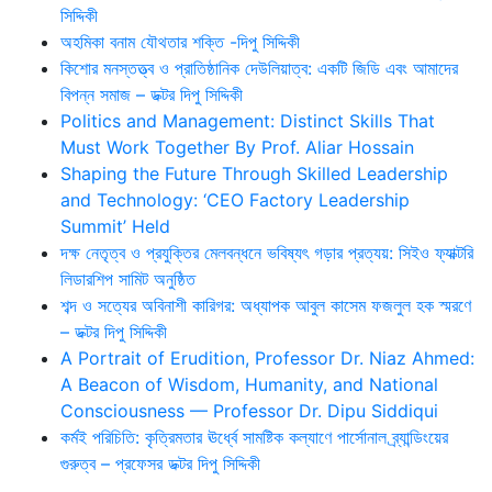
সিদ্দিকী
অহমিকা বনাম যৌথতার শক্তি -দিপু সিদ্দিকী
কিশোর মনস্তত্ত্ব ও প্রাতিষ্ঠানিক দেউলিয়াত্ব: একটি জিডি এবং আমাদের
বিপন্ন সমাজ – ডক্টর দিপু সিদ্দিকী
Politics and Management: Distinct Skills That
Must Work Together By Prof. Aliar Hossain
Shaping the Future Through Skilled Leadership
and Technology: ‘CEO Factory Leadership
Summit’ Held
দক্ষ নেতৃত্ব ও প্রযুক্তির মেলবন্ধনে ভবিষ্যৎ গড়ার প্রত্যয়: সিইও ফ্যাক্টরি
লিডারশিপ সামিট অনুষ্ঠিত
শব্দ ও সত্যের অবিনাশী কারিগর: অধ্যাপক আবুল কাসেম ফজলুল হক স্মরণে
– ডক্টর দিপু সিদ্দিকী
A Portrait of Erudition, Professor Dr. Niaz Ahmed:
A Beacon of Wisdom, Humanity, and National
Consciousness — Professor Dr. Dipu Siddiqui
কর্মই পরিচিতি: কৃত্রিমতার ঊর্ধ্বে সামষ্টিক কল্যাণে পার্সোনাল ব্র্যান্ডিংয়ের
গুরুত্ব – প্রফেসর ডক্টর দিপু সিদ্দিকী