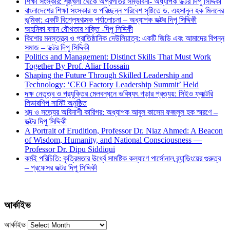
শিক্ষা সংস্কার: শৃঙ্খলা থেকে অগ্রগতির সম্ভাবনা- অধ্যাপক ডক্টর দিপু সিদ্দিকী
বাংলাদেশের শিক্ষা সংস্কার ও পরিচ্ছন্ন পরিবেশ সৃষ্টিতে ড. এহসানুল হক মিলনের
ভূমিকা: একটি বিশ্লেষণাত্মক পর্যালোচনা – অধ্যাপক ডক্টর দিপু সিদ্দিকী
অহমিকা বনাম যৌথতার শক্তি -দিপু সিদ্দিকী
কিশোর মনস্তত্ত্ব ও প্রাতিষ্ঠানিক দেউলিয়াত্ব: একটি জিডি এবং আমাদের বিপন্ন
সমাজ – ডক্টর দিপু সিদ্দিকী
Politics and Management: Distinct Skills That Must Work
Together By Prof. Aliar Hossain
Shaping the Future Through Skilled Leadership and
Technology: ‘CEO Factory Leadership Summit’ Held
দক্ষ নেতৃত্ব ও প্রযুক্তির মেলবন্ধনে ভবিষ্যৎ গড়ার প্রত্যয়: সিইও ফ্যাক্টরি
লিডারশিপ সামিট অনুষ্ঠিত
শব্দ ও সত্যের অবিনাশী কারিগর: অধ্যাপক আবুল কাসেম ফজলুল হক স্মরণে –
ডক্টর দিপু সিদ্দিকী
A Portrait of Erudition, Professor Dr. Niaz Ahmed: A Beacon
of Wisdom, Humanity, and National Consciousness —
Professor Dr. Dipu Siddiqui
কর্মই পরিচিতি: কৃত্রিমতার ঊর্ধ্বে সামষ্টিক কল্যাণে পার্সোনাল ব্র্যান্ডিংয়ের গুরুত্ব
– প্রফেসর ডক্টর দিপু সিদ্দিকী
আর্কাইভ
আর্কাইভ