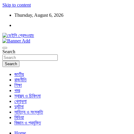
Skip to content
Thursday, August 6, 2026
ডেইলি প্রেসওয়াচ মুক্তিযুদ্ধের চেতনায় উদ্বুদ্ধ মুখপত্র
ডেইলি প্রেসওয়াচ
Search
Search
জাতীয়
রাজনীতি
শিক্ষা
খবর
স্বাস্থ্য ও চিকিৎসা
খেলাধুলা
দুর্ঘটনা
সাহিত্য ও সংস্কৃতি
মিডিয়া
বিজ্ঞান ও প্রযুক্তি
Home