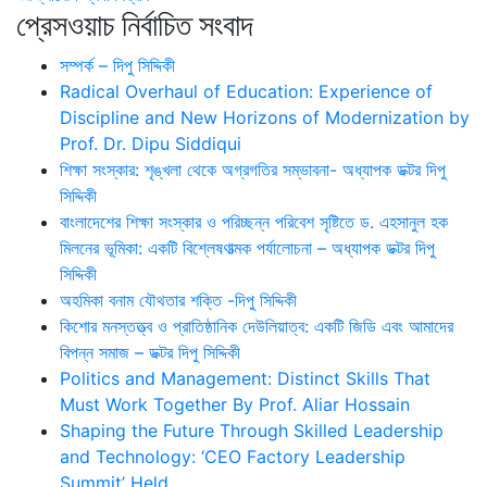
প্রেসওয়াচ নির্বাচিত সংবাদ
সম্পর্ক – দিপু সিদ্দিকী
Radical Overhaul of Education: Experience of
Discipline and New Horizons of Modernization by
Prof. Dr. Dipu Siddiqui
শিক্ষা সংস্কার: শৃঙ্খলা থেকে অগ্রগতির সম্ভাবনা- অধ্যাপক ডক্টর দিপু
সিদ্দিকী
বাংলাদেশের শিক্ষা সংস্কার ও পরিচ্ছন্ন পরিবেশ সৃষ্টিতে ড. এহসানুল হক
মিলনের ভূমিকা: একটি বিশ্লেষণাত্মক পর্যালোচনা – অধ্যাপক ডক্টর দিপু
সিদ্দিকী
অহমিকা বনাম যৌথতার শক্তি -দিপু সিদ্দিকী
কিশোর মনস্তত্ত্ব ও প্রাতিষ্ঠানিক দেউলিয়াত্ব: একটি জিডি এবং আমাদের
বিপন্ন সমাজ – ডক্টর দিপু সিদ্দিকী
Politics and Management: Distinct Skills That
Must Work Together By Prof. Aliar Hossain
Shaping the Future Through Skilled Leadership
and Technology: ‘CEO Factory Leadership
Summit’ Held