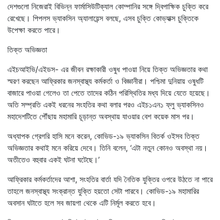
দেশগুলো নিজেরাই বিভিন্ন ফার্মাসিউটিক্যাল কোম্পানির সঙ্গে দ্বিপাক্ষিক চুক্তি করে
রেখেছে। পিপলস ভ্যাকসিন অ্যালায়েন্স বলছে, এসব চুক্তি কোভ্যাক্স চুক্তিকে
উপেক্ষা করতে পারে।
তিক্ত অভিজ্ঞতা
এইচআইভি/এইডস- এর জীবন রক্ষাকারী ওষুধ পাওয়া নিয়ে তিক্ত অভিজ্ঞতার কথা
স্মরণ করছেন আফ্রিকার জনস্বাস্থ্য কর্মকর্তা ও বিজ্ঞানীরা। পশ্চিমা দুনিয়ায় ওষুধটি
বাজারে পাওয়া গেলেও তা পেতে তাদের কঠিন পরিস্থিতির মধ্য দিয়ে যেতে হয়েছে।
অতি সম্প্রতি একই ধরনের সংহতির কথা বলার পরও এইচ১এন১ ফ্লু ভ্যাকসিনও
মহাদেশটিতে পৌঁছায় মহামারি চূড়ান্ত অবস্থায় যাওয়ার বেশ কয়েক মাস পর।
অধ্যাপক গ্রেগরি হাসি মনে করেন, কোভিড-১৯ ভ্যাকসিন বিতর্ক ওইসব তিক্ত
অভিজ্ঞতার কথাই মনে করিয়ে দেবে। তিনি বলেন, ‘এটা নতুন কোনও অবস্থা নয়।
অতীতেও বহুবার একই ঘটনা ঘটেছে।’
আফ্রিকার কর্মকর্তাদের আশা, সংহতির বার্তা যদি নৈতিক যুক্তির ওপরে উঠতে না পারে
তাহলে জনস্বাস্থ্য সংক্রান্ত যুক্তি হয়তো সেটা পারবে। কোভিড-১৯ মহামারির
অবসান ঘটাতে হলে সব জায়গা থেকে এটি নির্মূল করতে হবে।