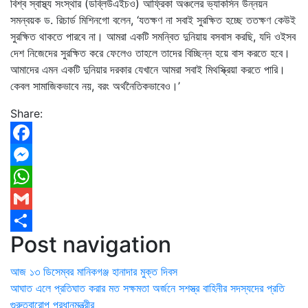
বিশ্ব স্বাস্থ্য সংস্থার (ডব্লিউএইচও) আফ্রিকা অঞ্চলের ভ্যাকসিন উন্নয়ন
সমন্বয়ক ড. রিচার্ড মিশিনগো বলেন, ‘যতক্ষণ না সবাই সুরক্ষিত হচ্ছে ততক্ষণ কেউই
সুরক্ষিত থাকতে পারবে না। আমরা একটি সমন্বিত দুনিয়ায় বসবাস করছি, যদি ওইসব
দেশ নিজেদের সুরক্ষিত করে ফেলেও তাহলে তাদের বিচ্ছিন্ন হয়ে বাস করতে হবে।
আমাদের এমন একটি দুনিয়ার দরকার যেখানে আমরা সবাই মিথস্ক্রিয়া করতে পারি।
কেবল সামাজিকভাবে নয়, বরং অর্থনৈতিকভাবেও।’
Share:
Facebook
Messenger
WhatsApp
Gmail
Post navigation
Share
আজ ১৩ ডিসেম্বর মানিকগঞ্জ হানাদার মুক্ত দিবস
আঘাত এলে প্রতিঘাত করার মত সক্ষমতা অর্জনে সশস্ত্র বাহিনীর সদস্যদের প্রতি
গুরুত্বারোপ প্রধানমন্ত্রীর