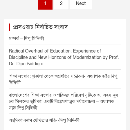
P
1
2
Next
o
s
প্রেসওয়াচ নির্বাচিত সংবাদ
t
s
সম্পর্ক – দিপু সিদ্দিকী
p
Radical Overhaul of Education: Experience of
a
Discipline and New Horizons of Modernization by Prof.
Dr. Dipu Siddiqui
g
i
শিক্ষা সংস্কার: শৃঙ্খলা থেকে অগ্রগতির সম্ভাবনা- অধ্যাপক ডক্টর দিপু
সিদ্দিকী
n
a
বাংলাদেশের শিক্ষা সংস্কার ও পরিচ্ছন্ন পরিবেশ সৃষ্টিতে ড. এহসানুল
হক মিলনের ভূমিকা: একটি বিশ্লেষণাত্মক পর্যালোচনা – অধ্যাপক
t
ডক্টর দিপু সিদ্দিকী
i
অহমিকা বনাম যৌথতার শক্তি -দিপু সিদ্দিকী
o