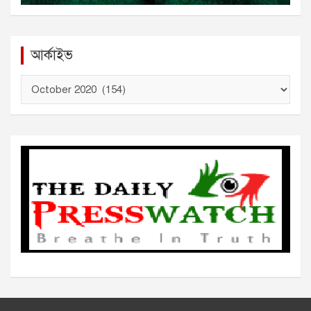
আর্কাইভ
আ
র্কা
ই
ভ