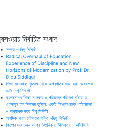
রেসওয়াচ নির্বাচিত সংবাদ
সম্পর্ক – দিপু সিদ্দিকী
Radical Overhaul of Education:
Experience of Discipline and New
Horizons of Modernization by Prof. Dr.
Dipu Siddiqui
শিক্ষা সংস্কার: শৃঙ্খলা থেকে অগ্রগতির সম্ভাবনা- অধ্যাপক
ডক্টর দিপু সিদ্দিকী
বাংলাদেশের শিক্ষা সংস্কার ও পরিচ্ছন্ন পরিবেশ সৃষ্টিতে ড.
এহসানুল হক মিলনের ভূমিকা: একটি বিশ্লেষণাত্মক পর্যালোচনা
– অধ্যাপক ডক্টর দিপু সিদ্দিকী
অহমিকা বনাম যৌথতার শক্তি -দিপু সিদ্দিকী
কিশোর মনস্তত্ত্ব ও প্রাতিষ্ঠানিক দেউলিয়াত্ব: একটি জিডি