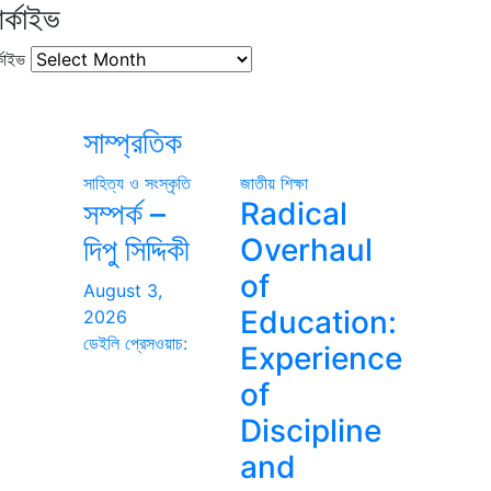
র্কাইভ
কাইভ
সাম্প্রতিক
সাহিত্য ও সংস্কৃতি
জাতীয়
শিক্ষা
সম্পর্ক –
Radical
দিপু সিদ্দিকী
Overhaul
of
August 3,
Education:
2026
ডেইলি প্রেসওয়াচ:
Experience
of
Discipline
and