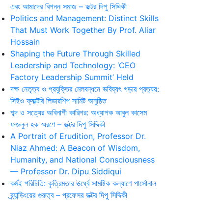
এবং আমাদের বিপন্ন সমাজ – ডক্টর দিপু সিদ্দিকী
Politics and Management: Distinct Skills
That Must Work Together By Prof. Aliar
Hossain
Shaping the Future Through Skilled
Leadership and Technology: ‘CEO
Factory Leadership Summit’ Held
দক্ষ নেতৃত্ব ও প্রযুক্তির মেলবন্ধনে ভবিষ্যৎ গড়ার প্রত্যয়:
সিইও ফ্যাক্টরি লিডারশিপ সামিট অনুষ্ঠিত
শব্দ ও সত্যের অবিনাশী কারিগর: অধ্যাপক আবুল কাসেম
ফজলুল হক স্মরণে – ডক্টর দিপু সিদ্দিকী
A Portrait of Erudition, Professor Dr.
Niaz Ahmed: A Beacon of Wisdom,
Humanity, and National Consciousness
— Professor Dr. Dipu Siddiqui
কর্মই পরিচিতি: কৃত্রিমতার ঊর্ধ্বে সামষ্টিক কল্যাণে পার্সোনাল
ব্র্যান্ডিংয়ের গুরুত্ব – প্রফেসর ডক্টর দিপু সিদ্দিকী