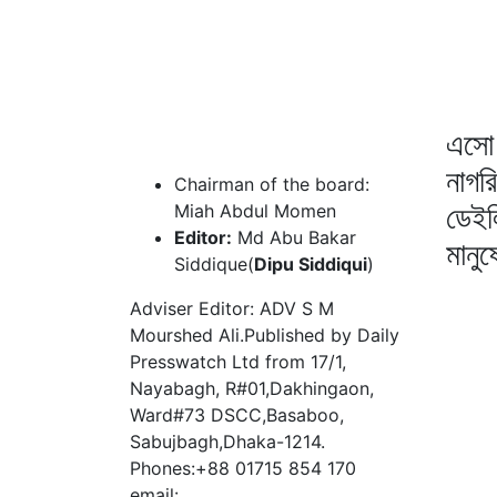
এসো 
নাগর
Chairman of the board:
ডেইল
Miah Abdul Momen
Editor:
Md Abu Bakar
মানু
Siddique(
Dipu Siddiqui
)
Adviser Editor: ADV S M
Mourshed Ali.Published by Daily
Presswatch Ltd from 17/1,
Nayabagh, R#01,Dakhingaon,
Ward#73 DSCC,Basaboo,
Sabujbagh,Dhaka-1214.
Phones:+88 01715 854 170
email: