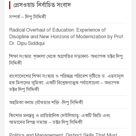
v
প্রেসওয়াচ নির্বাচিত সংবাদ
i
সম্পর্ক – দিপু সিদ্দিকী
g
Radical Overhaul of Education: Experience of
a
Discipline and New Horizons of Modernization by Prof.
t
Dr. Dipu Siddiqui
i
শিক্ষা সংস্কার: শৃঙ্খলা থেকে অগ্রগতির সম্ভাবনা- অধ্যাপক ডক্টর দিপু
o
সিদ্দিকী
n
বাংলাদেশের শিক্ষা সংস্কার ও পরিচ্ছন্ন পরিবেশ সৃষ্টিতে ড. এহসানুল
হক মিলনের ভূমিকা: একটি বিশ্লেষণাত্মক পর্যালোচনা – অধ্যাপক
ডক্টর দিপু সিদ্দিকী
অহমিকা বনাম যৌথতার শক্তি -দিপু সিদ্দিকী
কিশোর মনস্তত্ত্ব ও প্রাতিষ্ঠানিক দেউলিয়াত্ব: একটি জিডি এবং
আমাদের বিপন্ন সমাজ – ডক্টর দিপু সিদ্দিকী
Politics and Management: Distinct Skills That Must