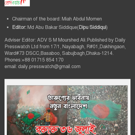
Chairman of the board: Miah Abdul Momen
Editor:
Md Abu Bakar Siddique(
Dipu Siddiqui
)
Adviser Editor: ADV S M Mourshed Ali.Published by Daily
Presswatch Ltd from 17/1, Nayabagh, R#01,Dakhingaon,
Ward#73 DSCC,Basaboo, Sabujbagh,Dhaka-1214.
Phones:+88 01715 854 170
email: daily.presswatch@gmail.com