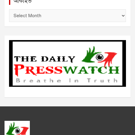
আর্কাইভ
আ
র্কা
ই
ভ