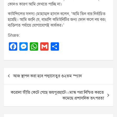
কোনও কারণ আমি দেখতে পাচ্ছি না।
কাউন্সিলের সদস্য মোহাম্মদ হাসান বলেন, ‘‌আমি তিন বার নির্বাচিত
হয়েছি। আমি জানি যে, বাঙালি কমিউনিটির জন্য ফোন কলে নয় বরং
ব্যক্তিগত পর্যায়ে যোগাযোগই কার্যকর।’
Share:
F
M
W
G
S
a
e
h
m
h
c
ss
at
ail
ar
e
e
s
e
P
আজ স্থাপন করা হবে পদ্মাসেতুর ৩২তম স্প্যান
b
n
A
o
o
g
p
s
করোনা ভীতি কেটে গেছে জয়পুরহাটে।।মাস্ক পরা নিশ্চিত করতে
o
er
p
t
কমেছে প্রশাসনিক তৎপরতা
k
n
a