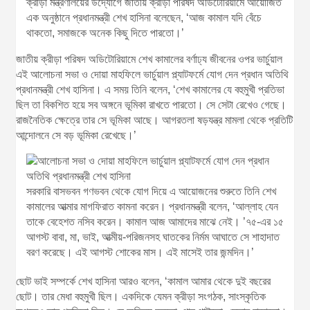
ক্রীড়া মন্ত্রণালয়ের উদ্যোগে জাতীয় ক্রীড়া পরিষদ অডিটোরিয়ামে আয়োজিত
এক অনুষ্ঠানে প্রধানমন্ত্রী শেখ হাসিনা বলেছেন, ‘আজ কামাল যদি বেঁচে
থাকতো, সমাজকে অনেক কিছু দিতে পারতো।’
জাতীয় ক্রীড়া পরিষদ অডিটোরিয়ামে শেখ কামালের বর্ণাঢ্য জীবনের ওপর ভার্চুয়াল
এই আলোচনা সভা ও দোয়া মাহফিলে ভার্চুয়াল প্ল্যাটফর্মে যোগ দেন প্রধান অতিথি
প্রধানমন্ত্রী শেখ হাসিনা। এ সময় তিনি বলেন, ‘শেখ কামালের যে বহুমুখী প্রতিভা
ছিল তা বিকশিত হয়ে সব অঙ্গনে ভূমিকা রাখতে পারতো। সে সেটা রেখেও গেছে।
রাজনৈতিক ক্ষেত্রে তার সে ভূমিকা আছে। আগরতলা ষড়যন্ত্র মামলা থেকে প্রতিটি
আন্দোলনে সে বড় ভূমিকা রেখেছে।’
সরকারি বাসভবন গণভবন থেকে যোগ দিয়ে এ আয়োজনের শুরুতে তিনি শেখ
কামালের আত্মার মাগফিরাত কামনা করেন। প্রধানমন্ত্রী বলেন, ‘আল্লাহ যেন
তাকে বেহেশত নসিব করেন। কামাল আজ আমাদের মাঝে নেই। ’৭৫-এর ১৫
আগস্ট বাবা, মা, ভাই, আত্মীয়-পরিজনসহ ঘাতকের নির্মম আঘাতে সে শাহাদাত
বরণ করেছে। এই আগস্ট শোকের মাস। এই মাসেই তার জন্মদিন।’
ছোট ভাই সম্পর্কে শেখ হাসিনা আরও বলেন, ‘কামাল আমার থেকে দুই বছরের
ছোট। তার মেধা বহুমুখী ছিল। একদিকে যেমন ক্রীড়া সংগঠক, সাংস্কৃতিক