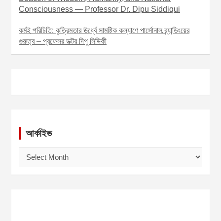
Consciousness — Professor Dr. Dipu Siddiqui
কর্মই পরিচিতি: কৃত্রিমতার ঊর্ধ্বে সামষ্টিক কল্যাণে পার্সোনাল ব্র্যান্ডিংয়ের
গুরুত্ব – প্রফেসর ডক্টর দিপু সিদ্দিকী
আর্কাইভ
আ
র্কা
ই
ভ