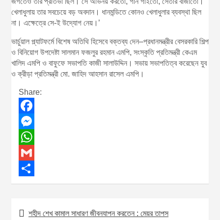
জগতেও তার প্রতিভা ছিল। সে অভিনয় করতো, গান গাইতো, সেতার বাজাতো।
খেলাধুলায় তার সবচেয়ে বড় অবদান। ধানমন্ডিতে কোনও খেলাধুলার ব্যবস্থা ছিল
না। এক্ষেত্রে সে-ই উদ্যোগ নেয়।’
ভার্চুয়াল প্ল্যাটফর্মে বিশেষ অতিথি হিসেবে বক্তব্য দেন–প্রধানমন্ত্রীর বেসরকারি শিল্প
ও বিনিয়োগ উপদেষ্টা সালমান ফজলুর রহমান এমপি, সংস্কৃতি প্রতিমন্ত্রী কেএম
খালিদ এমপি ও বাফুফে সভাপতি কাজী সালাউদ্দিন। সভায় সভাপতিত্ব করেছেন যুব
ও ক্রীড়া প্রতিমন্ত্রী মো. জাহিদ আহসান রাসেল এমপি।
Share:
F
a
M
c
e
W
e
s
h
G
b
s
a
m
S
o
e
t
a
h
শহীদ শেখ কামাল সাধারণ জীবনযাপন করতেন : মেয়র তাপস
P
o
n
s
i
a