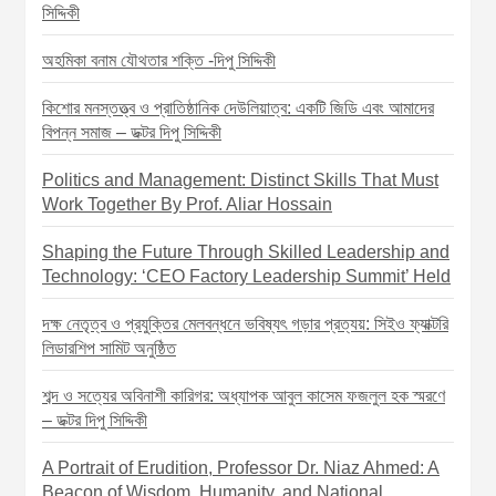
সিদ্দিকী
অহমিকা বনাম যৌথতার শক্তি -দিপু সিদ্দিকী
কিশোর মনস্তত্ত্ব ও প্রাতিষ্ঠানিক দেউলিয়াত্ব: একটি জিডি এবং আমাদের
বিপন্ন সমাজ – ডক্টর দিপু সিদ্দিকী
Politics and Management: Distinct Skills That Must
Work Together By Prof. Aliar Hossain
Shaping the Future Through Skilled Leadership and
Technology: ‘CEO Factory Leadership Summit’ Held
দক্ষ নেতৃত্ব ও প্রযুক্তির মেলবন্ধনে ভবিষ্যৎ গড়ার প্রত্যয়: সিইও ফ্যাক্টরি
লিডারশিপ সামিট অনুষ্ঠিত
শব্দ ও সত্যের অবিনাশী কারিগর: অধ্যাপক আবুল কাসেম ফজলুল হক স্মরণে
– ডক্টর দিপু সিদ্দিকী
A Portrait of Erudition, Professor Dr. Niaz Ahmed: A
Beacon of Wisdom, Humanity, and National