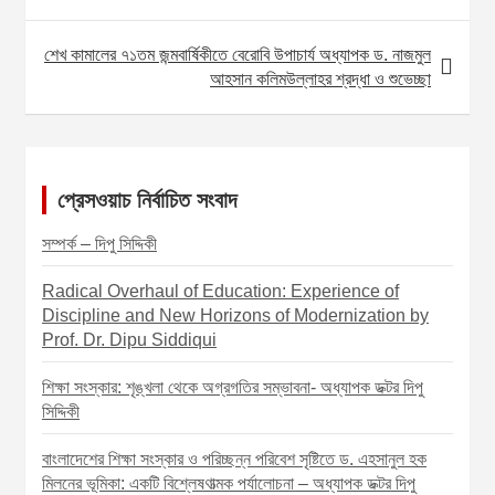
o
k
g
A
l
r
শেখ কামালের ৭১তম জন্মবার্ষিকীতে বেরোবি উপাচার্য অধ্যাপক ড. নাজমুল
s
e
p
e
আহসান কলিমউল্লাহর শ্রদ্ধা ও শুভেচ্ছা
t
r
p
n
a
প্রেসওয়াচ নির্বাচিত সংবাদ
v
i
সম্পর্ক – দিপু সিদ্দিকী
g
Radical Overhaul of Education: Experience of
a
Discipline and New Horizons of Modernization by
t
Prof. Dr. Dipu Siddiqui
i
শিক্ষা সংস্কার: শৃঙ্খলা থেকে অগ্রগতির সম্ভাবনা- অধ্যাপক ডক্টর দিপু
o
সিদ্দিকী
n
বাংলাদেশের শিক্ষা সংস্কার ও পরিচ্ছন্ন পরিবেশ সৃষ্টিতে ড. এহসানুল হক
মিলনের ভূমিকা: একটি বিশ্লেষণাত্মক পর্যালোচনা – অধ্যাপক ডক্টর দিপু