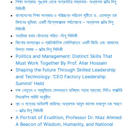
শিক্ষা সংস্কার: শৃঙ্খলা থেকে অগ্রগতির সম্ভাবনা- অধ্যাপক ডক্টর দিপু
সিদ্দিকী
বাংলাদেশের শিক্ষা সংস্কার ও পরিচ্ছন্ন পরিবেশ সৃষ্টিতে ড. এহসানুল হক
মিলনের ভূমিকা: একটি বিশ্লেষণাত্মক পর্যালোচনা – অধ্যাপক ডক্টর দিপু
সিদ্দিকী
অহমিকা বনাম যৌথতার শক্তি -দিপু সিদ্দিকী
কিশোর মনস্তত্ত্ব ও প্রাতিষ্ঠানিক দেউলিয়াত্ব: একটি জিডি এবং আমাদের
বিপন্ন সমাজ – ডক্টর দিপু সিদ্দিকী
Politics and Management: Distinct Skills That
Must Work Together By Prof. Aliar Hossain
Shaping the Future Through Skilled Leadership
and Technology: ‘CEO Factory Leadership
Summit’ Held
দক্ষ নেতৃত্ব ও প্রযুক্তির মেলবন্ধনে ভবিষ্যৎ গড়ার প্রত্যয়: সিইও ফ্যাক্টরি
লিডারশিপ সামিট অনুষ্ঠিত
শব্দ ও সত্যের অবিনাশী কারিগর: অধ্যাপক আবুল কাসেম ফজলুল হক স্মরণে
– ডক্টর দিপু সিদ্দিকী
A Portrait of Erudition, Professor Dr. Niaz Ahmed:
A Beacon of Wisdom, Humanity, and National