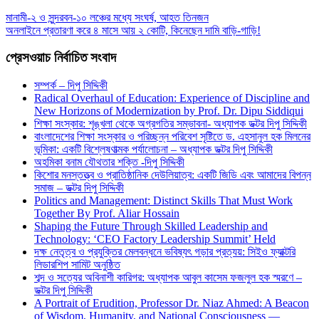
মানামী-২ ও সুন্দরবন-১০ লঞ্চের মধ্যে সংঘর্ষ, আহত তিনজন
অনলাইনে প্রতারণা করে ৪ মাসে আয় ২ কোটি, কিনেছেন দামি বাড়ি-গাড়ি!
প্রেসওয়াচ নির্বাচিত সংবাদ
সম্পর্ক – দিপু সিদ্দিকী
Radical Overhaul of Education: Experience of Discipline and
New Horizons of Modernization by Prof. Dr. Dipu Siddiqui
শিক্ষা সংস্কার: শৃঙ্খলা থেকে অগ্রগতির সম্ভাবনা- অধ্যাপক ডক্টর দিপু সিদ্দিকী
বাংলাদেশের শিক্ষা সংস্কার ও পরিচ্ছন্ন পরিবেশ সৃষ্টিতে ড. এহসানুল হক মিলনের
ভূমিকা: একটি বিশ্লেষণাত্মক পর্যালোচনা – অধ্যাপক ডক্টর দিপু সিদ্দিকী
অহমিকা বনাম যৌথতার শক্তি -দিপু সিদ্দিকী
কিশোর মনস্তত্ত্ব ও প্রাতিষ্ঠানিক দেউলিয়াত্ব: একটি জিডি এবং আমাদের বিপন্ন
সমাজ – ডক্টর দিপু সিদ্দিকী
Politics and Management: Distinct Skills That Must Work
Together By Prof. Aliar Hossain
Shaping the Future Through Skilled Leadership and
Technology: ‘CEO Factory Leadership Summit’ Held
দক্ষ নেতৃত্ব ও প্রযুক্তির মেলবন্ধনে ভবিষ্যৎ গড়ার প্রত্যয়: সিইও ফ্যাক্টরি
লিডারশিপ সামিট অনুষ্ঠিত
শব্দ ও সত্যের অবিনাশী কারিগর: অধ্যাপক আবুল কাসেম ফজলুল হক স্মরণে –
ডক্টর দিপু সিদ্দিকী
A Portrait of Erudition, Professor Dr. Niaz Ahmed: A Beacon
of Wisdom, Humanity, and National Consciousness —