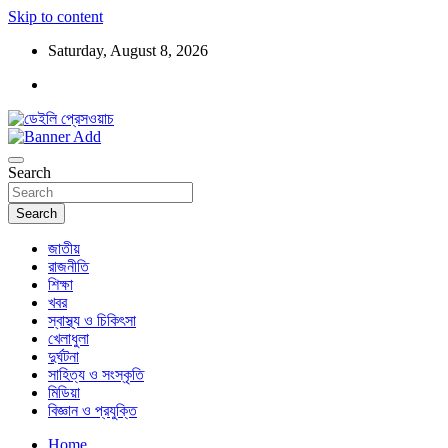
Skip to content
Saturday, August 8, 2026
ডেইলি প্রেসওয়াচ মুক্তিযুদ্ধের চেতনায় উদ্বুদ্ধ মুখপত্র
ডেইলি প্রেসওয়াচ
Search
Search
জাতীয়
রাজনীতি
শিক্ষা
খবর
স্বাস্থ্য ও চিকিৎসা
খেলাধুলা
দুর্ঘটনা
সাহিত্য ও সংস্কৃতি
মিডিয়া
বিজ্ঞান ও প্রযুক্তি
Home