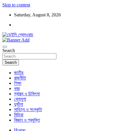
Skip to content
Saturday, August 8, 2026
ডেইলি প্রেসওয়াচ মুক্তিযুদ্ধের চেতনায় উদ্বুদ্ধ মুখপত্র
ডেইলি প্রেসওয়াচ
Search
Search
জাতীয়
রাজনীতি
শিক্ষা
খবর
স্বাস্থ্য ও চিকিৎসা
খেলাধুলা
দুর্ঘটনা
সাহিত্য ও সংস্কৃতি
মিডিয়া
বিজ্ঞান ও প্রযুক্তি
Home