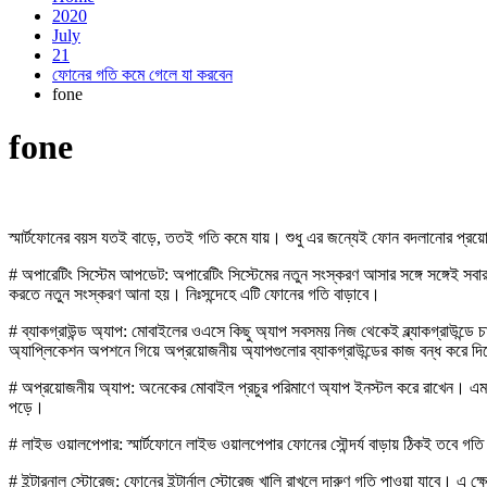
2020
July
21
ফোনের গতি কমে গেলে যা করবেন
fone
fone
স্মার্টফোনের বয়স যতই বাড়ে, ততই গতি কমে যায়। শুধু এর জন্যেই ফোন বদলানোর প্র
# অপারেটিং সিস্টেম আপডেট: অপারেটিং সিস্টেমের নতুন সংস্করণ আসার সঙ্গে সঙ্গে
করতে নতুন সংস্করণ আনা হয়। নিঃসন্দেহে এটি ফোনের গতি বাড়াবে।
# ব্যাকগ্রাউন্ড অ্যাপ: মোবাইলের ওএসে কিছু অ্যাপ সবসময় নিজ থেকেই ব্ল্যাকগ্রাউন্
অ্যাপ্লিকেশন অপশনে গিয়ে অপ্রয়োজনীয় অ্যাপগুলোর ব্যাকগ্রাউন্ডের কাজ বন্ধ করে দ
# অপ্রয়োজনীয় অ্যাপ: অনেকের মোবাইল প্রচুর পরিমাণে অ্যাপ ইনস্টল করে রাখেন। এম
পড়ে।
# লাইভ ওয়ালপেপার: স্মার্টফোনে লাইভ ওয়ালপেপার ফোনের সৌন্দর্য বাড়ায় ঠিকই তবে গত
# ইন্টারনাল স্টোরেজ: ফোনের ইন্টার্নাল স্টোরেজ খালি রাখলে দারুণ গতি পাওয়া যাবে। এ