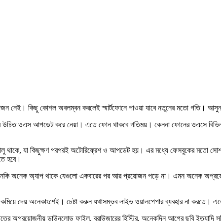
য়োজন নেই। কিছু কোশল অবলম্বন করলেই স্মার্টফোনে পাওয়া যাবে নতুনের মতো গতি। আসুন
ই সবার উচিত ওএস আপডেট করে নেয়া। এতে ফোন থাকবে গতিময়। কেননা ফোনের ওএসে বিভিন্
ডে চালু থাকে, যা কিছুক্ষণ পরপরই অটোরিফ্রেশ ও আপডেট হয়। এর মধ্যে ফেসবুকের মতো সো
িতে হবে।
নকি অনেক অ্যাপ থাকে যেগুলো একবারের পর আর প্রয়োজন পড়ে না। এমন অনেক অপ্রয়োজনীয়
ি কমিয়ে দেয় অনেকাংশেই। চেষ্টা করুন যথাসম্ভব লাইভ ওয়ালপেপার ব্যবহার না করতে। এতে
 ক্ষেত্রে অপ্রয়োজনীয় ডাউনলোড ফাইল, ব্রাউজারের হিস্ট্রি, অনেকদিন আগের ছবি ইত্যাদি 