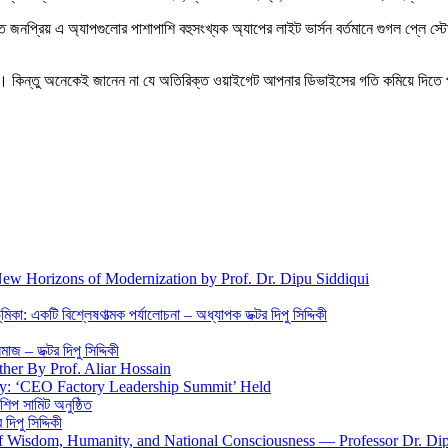
ন্ত জনপ্রিয় এ অ্যাপগুলোর পাশাপাশি বহুসংখ্যক অ্যাপের লাইট ভার্সন বর্তমানে গুগল প্লে 
া যায়। কিন্তু অনেকেই জানেন না যে অতিরিক্ত ওয়াইগেট আপনার ডিভাইসের গতি কমিয়ে দি
New Horizons of Modernization by Prof. Dr. Dipu Siddiqui
িকা: একটি বিশ্লেষণাত্মক পর্যালোচনা – অধ্যাপক ডক্টর দিপু সিদ্দিকী
জ – ডক্টর দিপু সিদ্দিকী
ther By Prof. Aliar Hossain
gy: ‘CEO Factory Leadership Summit’ Held
শিপ সামিট অনুষ্ঠিত
িপু সিদ্দিকী
 of Wisdom, Humanity, and National Consciousness — Professor Dr. Di