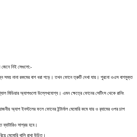
 জেনে নিই সেগুলো:-
ন সময় নানা রকমের বাগ ধরা পড়ে। তখন ফোনে ত্রুটি দেখা যায়। পুরনো ওএস বাগমুক্ত
শ্যাল মিডিয়ার অ্যাপগুলো উল্লেখযোগ্য। এমন ক্ষেত্রে ফোনের সেটিংস থেকে রানিং
 অ্যাপ ইনস্টলের ফলে ফোনের ইন্টার্নাল মেমোরি কমে যায় ও র‌্যামের ওপর চাপ
 ব্যাটারিও সাশ্রয় হবে।
সরিয়ে মেমোরি খালি রাখা উচিত।