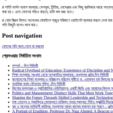
# লাইট ভার্সন অ্যাপ ব্যবহার: ফেসবুক, টুইটার, মেসেঞ্জার এবং কিছু ব্রাউজার আছে অত্য
করা হয়। এতে ফোনের গড়িও বাড়বে, ডাটা কম খরচ হবে।
# হোম স্ক্রিন ক্লিন: অনেকের মোবাইলে প্রচুর পরিমাণে ওয়াইগেট ব্যবহার করতে দেখ
গতি কিছুটা হলেও কমে যায়।
Post navigation
ফোনের গতি কমে গেলে যা করবেন
প্রেসওয়াচ নির্বাচিত সংবাদ
সম্পর্ক – দিপু সিদ্দিকী
Radical Overhaul of Education: Experience of Discipline and 
শিক্ষা সংস্কার: শৃঙ্খলা থেকে অগ্রগতির সম্ভাবনা- অধ্যাপক ডক্টর দিপু সিদ্দিকী
বাংলাদেশের শিক্ষা সংস্কার ও পরিচ্ছন্ন পরিবেশ সৃষ্টিতে ড. এহসানুল হক মিলনের ভূম
অহমিকা বনাম যৌথতার শক্তি -দিপু সিদ্দিকী
কিশোর মনস্তত্ত্ব ও প্রাতিষ্ঠানিক দেউলিয়াত্ব: একটি জিডি এবং আমাদের বিপন্ন সমা
Politics and Management: Distinct Skills That Must Work Toge
Shaping the Future Through Skilled Leadership and Technolo
দক্ষ নেতৃত্ব ও প্রযুক্তির মেলবন্ধনে ভবিষ্যৎ গড়ার প্রত্যয়: সিইও ফ্যাক্টরি লিডার
শব্দ ও সত্যের অবিনাশী কারিগর: অধ্যাপক আবুল কাসেম ফজলুল হক স্মরণে – ডক্টর দ
A Portrait of Erudition, Professor Dr. Niaz Ahmed: A Beacon