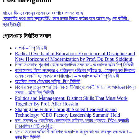
সাহেদ কীভাবে এতদূর এলেন সে ব্যাপারে তদন্ত হচ্ছে
কোরবানীর পশুর হাটে স্বাস্থ্যবিধি মেনে চলার বিষয়ে কঠোর হবে আইন-শৃঙ্খলা বাহিনী :
স্বরাষ্ট্রমন্ত্রী
প্রেসওয়াচ নির্বাচিত সংবাদ
সম্পর্ক – দিপু সিদ্দিকী
Radical Overhaul of Education: Experience of Discipline and
New Horizons of Modernization by Prof. Dr. Dipu Siddiqui
শিক্ষা সংস্কার: শৃঙ্খলা থেকে অগ্রগতির সম্ভাবনা- অধ্যাপক ডক্টর দিপু সিদ্দিকী
বাংলাদেশের শিক্ষা সংস্কার ও পরিচ্ছন্ন পরিবেশ সৃষ্টিতে ড. এহসানুল হক মিলনের
ভূমিকা: একটি বিশ্লেষণাত্মক পর্যালোচনা – অধ্যাপক ডক্টর দিপু সিদ্দিকী
অহমিকা বনাম যৌথতার শক্তি -দিপু সিদ্দিকী
কিশোর মনস্তত্ত্ব ও প্রাতিষ্ঠানিক দেউলিয়াত্ব: একটি জিডি এবং আমাদের বিপন্ন
সমাজ – ডক্টর দিপু সিদ্দিকী
Politics and Management: Distinct Skills That Must Work
Together By Prof. Aliar Hossain
Shaping the Future Through Skilled Leadership and
Technology: ‘CEO Factory Leadership Summit’ Held
দক্ষ নেতৃত্ব ও প্রযুক্তির মেলবন্ধনে ভবিষ্যৎ গড়ার প্রত্যয়: সিইও ফ্যাক্টরি
লিডারশিপ সামিট অনুষ্ঠিত
শব্দ ও সত্যের অবিনাশী কারিগর: অধ্যাপক আবুল কাসেম ফজলুল হক স্মরণে –
ডক্টর দিপু সিদ্দিকী