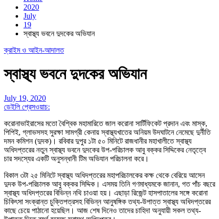
2020
July
19
স্বাস্থ্য ভবনে দুদকের অভিযান
ক্রাইম ও আইন-আদালত
স্বাস্থ্য ভবনে দুদকের অভিযান
July 19, 2020
ডেইলি প্রেসওয়াচ:
করোনাভাইরাসের মতো বৈশ্বিক মহামারিতে জাল করোনা সার্টিফিকেট প্রদান এবং মাস্ক,
পিপিই, গ্লাভসসহ সুরক্ষা সামগ্রী কেনায় স্বাস্থ্যখাতের অনিয়ম উদঘাটনে নেমেছে দুর্নীতি
দমন কমিশন (দুদক)। রবিবার দুপুর ১টা ৫০ মিনিটে রাজধানীর মহাখালীতে স্বাস্থ্য
অধিদপ্তরের নতুন স্বাস্থ্য ভবনে দুদকের উপ-পরিচালক আবু বক্কর সিদ্দিকের নেতৃত্বে
চার সদস্যের একটি অনুসন্ধানী টিম অভিযান পরিচালনা করে।
বিকাল ৩টা ২৫ মিনিটে স্বাস্থ্য অধিদপ্তরের মহাপরিচালকের কক্ষ থেকে বেরিয়ে আসেন
দুদক উপ-পরিচালক আবু বক্কর সিদ্দিক। এসময় তিনি গণমাধ্যমকে জানান, গত পাঁচ বছরে
স্বাস্থ্য অধিদপ্তরের বিভিন্ন নথি চাওয়া হয়। এছাড়া রিজেন্ট হাসপাতালের সঙ্গে করোনা
চিকিৎসা সংক্রান্ত চুক্তিপত্রসহ বিভিন্ন আনুষঙ্গিক তথ্য-উপাত্ত স্বাস্থ্য অধিদপ্তরের
কাছে চেয়ে পাঠানো হয়েছিল। আজ শেষ দিনেও তাদের চাহিদা অনুযায়ী সকল তথ্য-