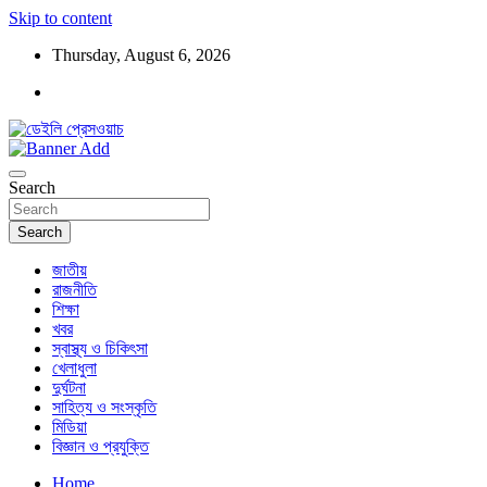
Skip to content
Thursday, August 6, 2026
ডেইলি প্রেসওয়াচ মুক্তিযুদ্ধের চেতনায় উদ্বুদ্ধ মুখপত্র
ডেইলি প্রেসওয়াচ
Search
Search
জাতীয়
রাজনীতি
শিক্ষা
খবর
স্বাস্থ্য ও চিকিৎসা
খেলাধুলা
দুর্ঘটনা
সাহিত্য ও সংস্কৃতি
মিডিয়া
বিজ্ঞান ও প্রযুক্তি
Home