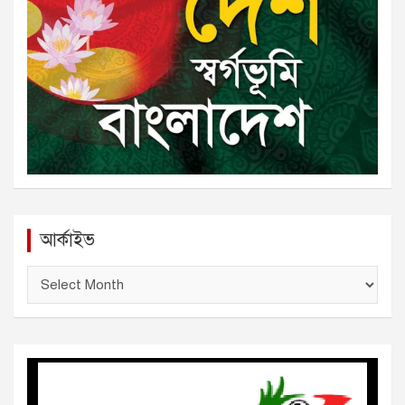
আর্কাইভ
আ
র্কা
ই
ভ