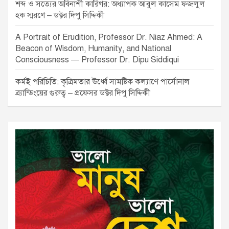
শব্দ ও সত্যের অবিনাশী কারিগর: অধ্যাপক আবুল কাসেম ফজলুল
হক স্মরণে – ডক্টর দিপু সিদ্দিকী
A Portrait of Erudition, Professor Dr. Niaz Ahmed: A
Beacon of Wisdom, Humanity, and National
Consciousness — Professor Dr. Dipu Siddiqui
কর্মই পরিচিতি: কৃত্রিমতার ঊর্ধ্বে সামষ্টিক কল্যাণে পার্সোনাল
ব্র্যান্ডিংয়ের গুরুত্ব – প্রফেসর ডক্টর দিপু সিদ্দিকী