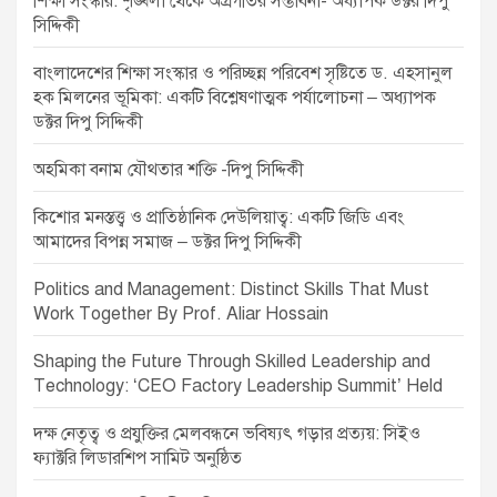
শিক্ষা সংস্কার: শৃঙ্খলা থেকে অগ্রগতির সম্ভাবনা- অধ্যাপক ডক্টর দিপু
t
সিদ্দিকী
i
বাংলাদেশের শিক্ষা সংস্কার ও পরিচ্ছন্ন পরিবেশ সৃষ্টিতে ড. এহসানুল
o
হক মিলনের ভূমিকা: একটি বিশ্লেষণাত্মক পর্যালোচনা – অধ্যাপক
ডক্টর দিপু সিদ্দিকী
n
অহমিকা বনাম যৌথতার শক্তি -দিপু সিদ্দিকী
কিশোর মনস্তত্ত্ব ও প্রাতিষ্ঠানিক দেউলিয়াত্ব: একটি জিডি এবং
আমাদের বিপন্ন সমাজ – ডক্টর দিপু সিদ্দিকী
Politics and Management: Distinct Skills That Must
Work Together By Prof. Aliar Hossain
Shaping the Future Through Skilled Leadership and
Technology: ‘CEO Factory Leadership Summit’ Held
দক্ষ নেতৃত্ব ও প্রযুক্তির মেলবন্ধনে ভবিষ্যৎ গড়ার প্রত্যয়: সিইও
ফ্যাক্টরি লিডারশিপ সামিট অনুষ্ঠিত