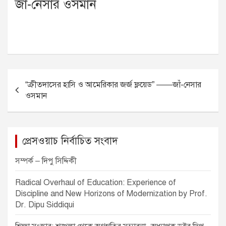
জাঁ-নেসার ওসমান
P
“ক্রীতদাসের হাসি ও আমেরিকার জর্জ ফ্লয়েড” ——জাঁ-নেসার
o
ওসমান
s
t
n
প্রেসওয়াচ নির্বাচিত সংবাদ
a
সম্পর্ক – দিপু সিদ্দিকী
v
Radical Overhaul of Education: Experience of
i
Discipline and New Horizons of Modernization by Prof.
g
Dr. Dipu Siddiqui
a