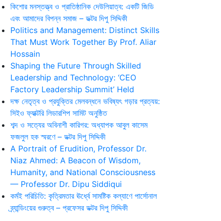
কিশোর মনস্তত্ত্ব ও প্রাতিষ্ঠানিক দেউলিয়াত্ব: একটি জিডি
এবং আমাদের বিপন্ন সমাজ – ডক্টর দিপু সিদ্দিকী
Politics and Management: Distinct Skills
That Must Work Together By Prof. Aliar
Hossain
Shaping the Future Through Skilled
Leadership and Technology: ‘CEO
Factory Leadership Summit’ Held
দক্ষ নেতৃত্ব ও প্রযুক্তির মেলবন্ধনে ভবিষ্যৎ গড়ার প্রত্যয়:
সিইও ফ্যাক্টরি লিডারশিপ সামিট অনুষ্ঠিত
শব্দ ও সত্যের অবিনাশী কারিগর: অধ্যাপক আবুল কাসেম
ফজলুল হক স্মরণে – ডক্টর দিপু সিদ্দিকী
A Portrait of Erudition, Professor Dr.
Niaz Ahmed: A Beacon of Wisdom,
Humanity, and National Consciousness
— Professor Dr. Dipu Siddiqui
কর্মই পরিচিতি: কৃত্রিমতার ঊর্ধ্বে সামষ্টিক কল্যাণে পার্সোনাল
ব্র্যান্ডিংয়ের গুরুত্ব – প্রফেসর ডক্টর দিপু সিদ্দিকী