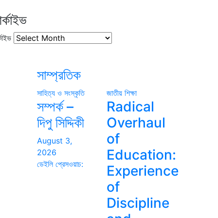
র্কাইভ
কাইভ
সাম্প্রতিক
সাহিত্য ও সংস্কৃতি
জাতীয়
শিক্ষা
সম্পর্ক –
Radical
দিপু সিদ্দিকী
Overhaul
of
August 3,
Education:
2026
ডেইলি প্রেসওয়াচ:
Experience
of
Discipline