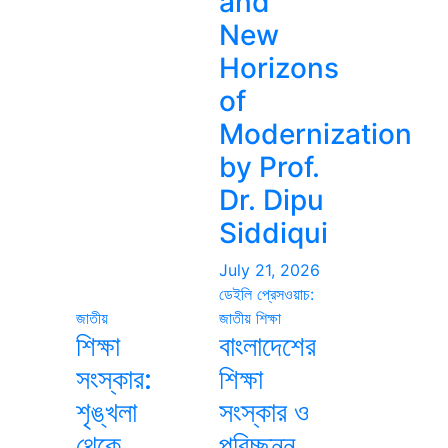
and
New
Horizons
of
Modernization
by Prof.
Dr. Dipu
Siddiqui
July 21, 2026
ডেইলি প্রেসওয়াচ:
জাতীয়
জাতীয়
শিক্ষা
শিক্ষা
বাংলাদেশের
সংস্কার:
শিক্ষা
শৃঙ্খলা
সংস্কার ও
থেকে
পরিচ্ছন্ন