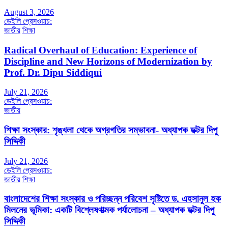
August 3, 2026
ডেইলি প্রেসওয়াচ:
জাতীয়
শিক্ষা
Radical Overhaul of Education: Experience of
Discipline and New Horizons of Modernization by
Prof. Dr. Dipu Siddiqui
July 21, 2026
ডেইলি প্রেসওয়াচ:
জাতীয়
শিক্ষা সংস্কার: শৃঙ্খলা থেকে অগ্রগতির সম্ভাবনা- অধ্যাপক ডক্টর দিপু
সিদ্দিকী
July 21, 2026
ডেইলি প্রেসওয়াচ:
জাতীয়
শিক্ষা
বাংলাদেশের শিক্ষা সংস্কার ও পরিচ্ছন্ন পরিবেশ সৃষ্টিতে ড. এহসানুল হক
মিলনের ভূমিকা: একটি বিশ্লেষণাত্মক পর্যালোচনা – অধ্যাপক ডক্টর দিপু
সিদ্দিকী