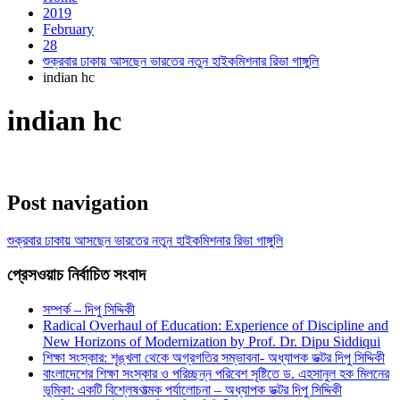
2019
February
28
শুক্রবার ঢাকায় আসছেন ভারতের নতুন হাইকমিশনার রিভা গাঙ্গুলি
indian hc
indian hc
Post navigation
শুক্রবার ঢাকায় আসছেন ভারতের নতুন হাইকমিশনার রিভা গাঙ্গুলি
প্রেসওয়াচ নির্বাচিত সংবাদ
সম্পর্ক – দিপু সিদ্দিকী
Radical Overhaul of Education: Experience of Discipline and
New Horizons of Modernization by Prof. Dr. Dipu Siddiqui
শিক্ষা সংস্কার: শৃঙ্খলা থেকে অগ্রগতির সম্ভাবনা- অধ্যাপক ডক্টর দিপু সিদ্দিকী
বাংলাদেশের শিক্ষা সংস্কার ও পরিচ্ছন্ন পরিবেশ সৃষ্টিতে ড. এহসানুল হক মিলনের
ভূমিকা: একটি বিশ্লেষণাত্মক পর্যালোচনা – অধ্যাপক ডক্টর দিপু সিদ্দিকী