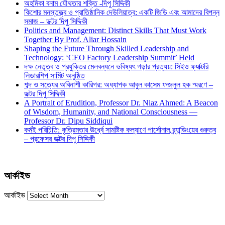
অহমিকা বনাম যৌথতার শক্তি -দিপু সিদ্দিকী
কিশোর মনস্তত্ত্ব ও প্রাতিষ্ঠানিক দেউলিয়াত্ব: একটি জিডি এবং আমাদের বিপন্ন
সমাজ – ডক্টর দিপু সিদ্দিকী
Politics and Management: Distinct Skills That Must Work
Together By Prof. Aliar Hossain
Shaping the Future Through Skilled Leadership and
Technology: ‘CEO Factory Leadership Summit’ Held
দক্ষ নেতৃত্ব ও প্রযুক্তির মেলবন্ধনে ভবিষ্যৎ গড়ার প্রত্যয়: সিইও ফ্যাক্টরি
লিডারশিপ সামিট অনুষ্ঠিত
শব্দ ও সত্যের অবিনাশী কারিগর: অধ্যাপক আবুল কাসেম ফজলুল হক স্মরণে –
ডক্টর দিপু সিদ্দিকী
A Portrait of Erudition, Professor Dr. Niaz Ahmed: A Beacon
of Wisdom, Humanity, and National Consciousness —
Professor Dr. Dipu Siddiqui
কর্মই পরিচিতি: কৃত্রিমতার ঊর্ধ্বে সামষ্টিক কল্যাণে পার্সোনাল ব্র্যান্ডিংয়ের গুরুত্ব
– প্রফেসর ডক্টর দিপু সিদ্দিকী
আর্কাইভ
আর্কাইভ