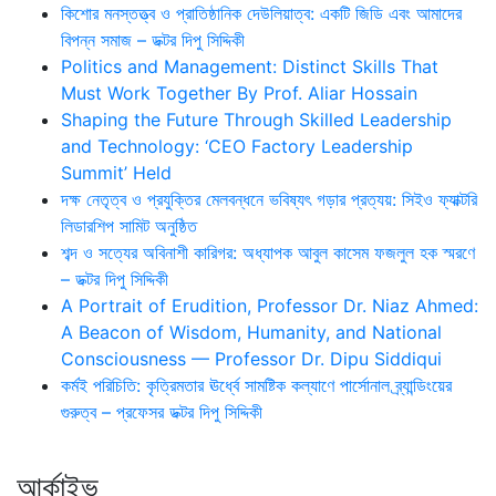
কিশোর মনস্তত্ত্ব ও প্রাতিষ্ঠানিক দেউলিয়াত্ব: একটি জিডি এবং আমাদের
বিপন্ন সমাজ – ডক্টর দিপু সিদ্দিকী
Politics and Management: Distinct Skills That
Must Work Together By Prof. Aliar Hossain
Shaping the Future Through Skilled Leadership
and Technology: ‘CEO Factory Leadership
Summit’ Held
দক্ষ নেতৃত্ব ও প্রযুক্তির মেলবন্ধনে ভবিষ্যৎ গড়ার প্রত্যয়: সিইও ফ্যাক্টরি
লিডারশিপ সামিট অনুষ্ঠিত
শব্দ ও সত্যের অবিনাশী কারিগর: অধ্যাপক আবুল কাসেম ফজলুল হক স্মরণে
– ডক্টর দিপু সিদ্দিকী
A Portrait of Erudition, Professor Dr. Niaz Ahmed:
A Beacon of Wisdom, Humanity, and National
Consciousness — Professor Dr. Dipu Siddiqui
কর্মই পরিচিতি: কৃত্রিমতার ঊর্ধ্বে সামষ্টিক কল্যাণে পার্সোনাল ব্র্যান্ডিংয়ের
গুরুত্ব – প্রফেসর ডক্টর দিপু সিদ্দিকী
আর্কাইভ