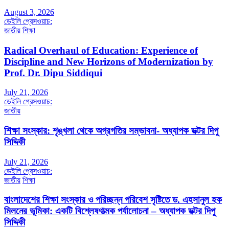
August 3, 2026
ডেইলি প্রেসওয়াচ:
জাতীয়
শিক্ষা
Radical Overhaul of Education: Experience of
Discipline and New Horizons of Modernization by
Prof. Dr. Dipu Siddiqui
July 21, 2026
ডেইলি প্রেসওয়াচ:
জাতীয়
শিক্ষা সংস্কার: শৃঙ্খলা থেকে অগ্রগতির সম্ভাবনা- অধ্যাপক ডক্টর দিপু
সিদ্দিকী
July 21, 2026
ডেইলি প্রেসওয়াচ:
জাতীয়
শিক্ষা
বাংলাদেশের শিক্ষা সংস্কার ও পরিচ্ছন্ন পরিবেশ সৃষ্টিতে ড. এহসানুল হক
মিলনের ভূমিকা: একটি বিশ্লেষণাত্মক পর্যালোচনা – অধ্যাপক ডক্টর দিপু
সিদ্দিকী