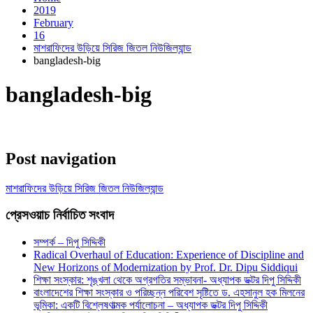
2019
February
16
মাশরাফিদের উড়িয়ে সিরিজ জিতল নিউজিল্যান্ড
bangladesh-big
bangladesh-big
Post navigation
মাশরাফিদের উড়িয়ে সিরিজ জিতল নিউজিল্যান্ড
প্রেসওয়াচ নির্বাচিত সংবাদ
সম্পর্ক – দিপু সিদ্দিকী
Radical Overhaul of Education: Experience of Discipline and
New Horizons of Modernization by Prof. Dr. Dipu Siddiqui
শিক্ষা সংস্কার: শৃঙ্খলা থেকে অগ্রগতির সম্ভাবনা- অধ্যাপক ডক্টর দিপু সিদ্দিকী
বাংলাদেশের শিক্ষা সংস্কার ও পরিচ্ছন্ন পরিবেশ সৃষ্টিতে ড. এহসানুল হক মিলনের
ভূমিকা: একটি বিশ্লেষণাত্মক পর্যালোচনা – অধ্যাপক ডক্টর দিপু সিদ্দিকী