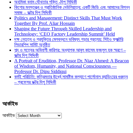
অহমিকা বনাম যৌথতার শক্তি -দিপু সিদ্দিকী
কিশোর মনস্তত্ত্ব ও প্রাতিষ্ঠানিক দেউলিয়াত্ব: একটি জিডি এবং আমাদের বিপন্ন
সমাজ – ডক্টর দিপু সিদ্দিকী
Politics and Management: Distinct Skills That Must Work
Together By Prof. Aliar Hossain
Shaping the Future Through Skilled Leadership and
Technology: ‘CEO Factory Leadership Summit’ Held
দক্ষ নেতৃত্ব ও প্রযুক্তির মেলবন্ধনে ভবিষ্যৎ গড়ার প্রত্যয়: সিইও ফ্যাক্টরি
লিডারশিপ সামিট অনুষ্ঠিত
শব্দ ও সত্যের অবিনাশী কারিগর: অধ্যাপক আবুল কাসেম ফজলুল হক স্মরণে –
ডক্টর দিপু সিদ্দিকী
A Portrait of Erudition, Professor Dr. Niaz Ahmed: A Beacon
of Wisdom, Humanity, and National Consciousness —
Professor Dr. Dipu Siddiqui
কর্মই পরিচিতি: কৃত্রিমতার ঊর্ধ্বে সামষ্টিক কল্যাণে পার্সোনাল ব্র্যান্ডিংয়ের গুরুত্ব
– প্রফেসর ডক্টর দিপু সিদ্দিকী
আর্কাইভ
আর্কাইভ