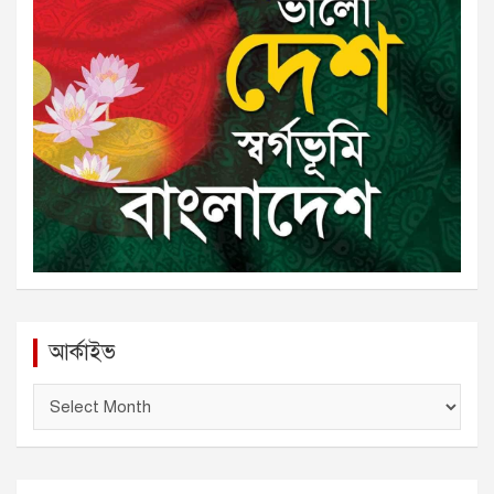
আর্কাইভ
আ
র্কা
ই
ভ