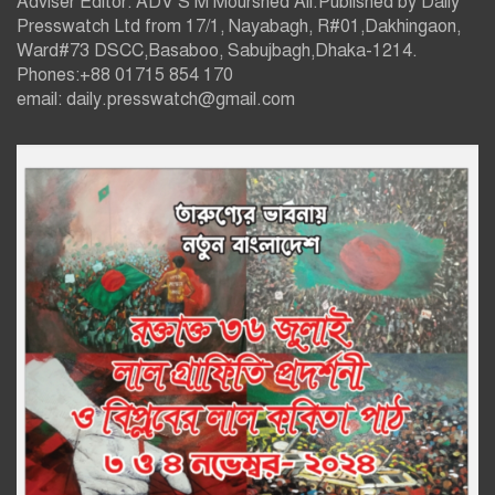
Adviser Editor: ADV S M Mourshed Ali.Published by Daily
Presswatch Ltd from 17/1, Nayabagh, R#01,Dakhingaon,
Ward#73 DSCC,Basaboo, Sabujbagh,Dhaka-1214.
Phones:+88 01715 854 170
email: daily.presswatch@gmail.com