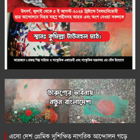
এসো দেশ প্রেমিক সুশিক্ষিত নাগরিক আন্দোলন গড়ে