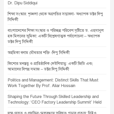
g
Dr. Dipu Siddiqui
a
শিক্ষা সংস্কার: শৃঙ্খলা থেকে অগ্রগতির সম্ভাবনা- অধ্যাপক ডক্টর দিপু
t
সিদ্দিকী
i
বাংলাদেশের শিক্ষা সংস্কার ও পরিচ্ছন্ন পরিবেশ সৃষ্টিতে ড. এহসানুল
o
হক মিলনের ভূমিকা: একটি বিশ্লেষণাত্মক পর্যালোচনা – অধ্যাপক
ডক্টর দিপু সিদ্দিকী
n
অহমিকা বনাম যৌথতার শক্তি -দিপু সিদ্দিকী
কিশোর মনস্তত্ত্ব ও প্রাতিষ্ঠানিক দেউলিয়াত্ব: একটি জিডি এবং
আমাদের বিপন্ন সমাজ – ডক্টর দিপু সিদ্দিকী
Politics and Management: Distinct Skills That Must
Work Together By Prof. Aliar Hossain
Shaping the Future Through Skilled Leadership and
Technology: ‘CEO Factory Leadership Summit’ Held
দক্ষ নেতৃত্ব ও প্রযুক্তির মেলবন্ধনে ভবিষ্যৎ গড়ার প্রত্যয়: সিইও