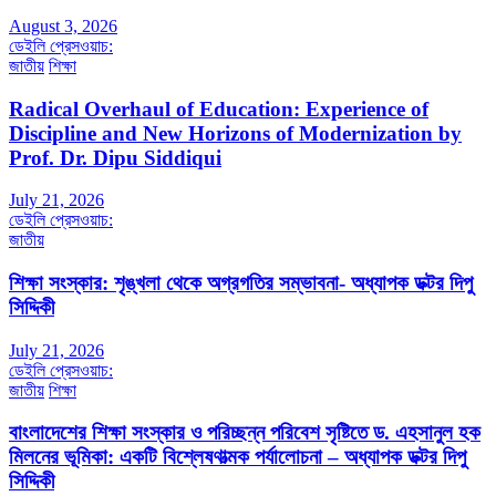
August 3, 2026
ডেইলি প্রেসওয়াচ:
জাতীয়
শিক্ষা
Radical Overhaul of Education: Experience of
Discipline and New Horizons of Modernization by
Prof. Dr. Dipu Siddiqui
July 21, 2026
ডেইলি প্রেসওয়াচ:
জাতীয়
শিক্ষা সংস্কার: শৃঙ্খলা থেকে অগ্রগতির সম্ভাবনা- অধ্যাপক ডক্টর দিপু
সিদ্দিকী
July 21, 2026
ডেইলি প্রেসওয়াচ:
জাতীয়
শিক্ষা
বাংলাদেশের শিক্ষা সংস্কার ও পরিচ্ছন্ন পরিবেশ সৃষ্টিতে ড. এহসানুল হক
মিলনের ভূমিকা: একটি বিশ্লেষণাত্মক পর্যালোচনা – অধ্যাপক ডক্টর দিপু
সিদ্দিকী