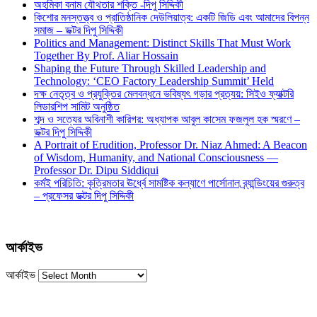
অহমিকা বনাম যৌথতার শক্তি -দিপু সিদ্দিকী
কিশোর মনস্তত্ত্ব ও প্রাতিষ্ঠানিক দেউলিয়াত্ব: একটি জিডি এবং আমাদের বিপন্ন
সমাজ – ডক্টর দিপু সিদ্দিকী
Politics and Management: Distinct Skills That Must Work
Together By Prof. Aliar Hossain
Shaping the Future Through Skilled Leadership and
Technology: ‘CEO Factory Leadership Summit’ Held
দক্ষ নেতৃত্ব ও প্রযুক্তির মেলবন্ধনে ভবিষ্যৎ গড়ার প্রত্যয়: সিইও ফ্যাক্টরি
লিডারশিপ সামিট অনুষ্ঠিত
শব্দ ও সত্যের অবিনাশী কারিগর: অধ্যাপক আবুল কাসেম ফজলুল হক স্মরণে –
ডক্টর দিপু সিদ্দিকী
A Portrait of Erudition, Professor Dr. Niaz Ahmed: A Beacon
of Wisdom, Humanity, and National Consciousness —
Professor Dr. Dipu Siddiqui
কর্মই পরিচিতি: কৃত্রিমতার ঊর্ধ্বে সামষ্টিক কল্যাণে পার্সোনাল ব্র্যান্ডিংয়ের গুরুত্ব
– প্রফেসর ডক্টর দিপু সিদ্দিকী
আর্কাইভ
আর্কাইভ