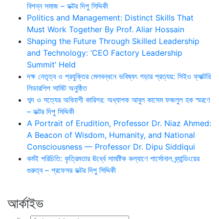
বিপন্ন সমাজ – ডক্টর দিপু সিদ্দিকী
Politics and Management: Distinct Skills That
Must Work Together By Prof. Aliar Hossain
Shaping the Future Through Skilled Leadership
and Technology: ‘CEO Factory Leadership
Summit’ Held
দক্ষ নেতৃত্ব ও প্রযুক্তির মেলবন্ধনে ভবিষ্যৎ গড়ার প্রত্যয়: সিইও ফ্যাক্টরি
লিডারশিপ সামিট অনুষ্ঠিত
শব্দ ও সত্যের অবিনাশী কারিগর: অধ্যাপক আবুল কাসেম ফজলুল হক স্মরণে
– ডক্টর দিপু সিদ্দিকী
A Portrait of Erudition, Professor Dr. Niaz Ahmed:
A Beacon of Wisdom, Humanity, and National
Consciousness — Professor Dr. Dipu Siddiqui
কর্মই পরিচিতি: কৃত্রিমতার ঊর্ধ্বে সামষ্টিক কল্যাণে পার্সোনাল ব্র্যান্ডিংয়ের
গুরুত্ব – প্রফেসর ডক্টর দিপু সিদ্দিকী
আর্কাইভ