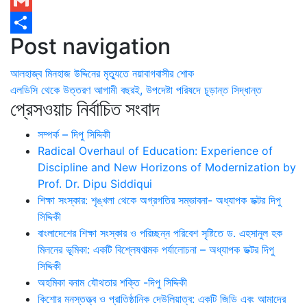
WhatsApp
Gmail
Post navigation
Share
আলহাজ্ব মিনহাজ উদ্দিনের মৃত্যুতে নয়াবাগবাসীর শোক
এলডিসি থেকে উত্তরণ আগামী বছরই, উপদেষ্টা পরিষদে চূড়ান্ত সিদ্ধান্ত
প্রেসওয়াচ নির্বাচিত সংবাদ
সম্পর্ক – দিপু সিদ্দিকী
Radical Overhaul of Education: Experience of
Discipline and New Horizons of Modernization by
Prof. Dr. Dipu Siddiqui
শিক্ষা সংস্কার: শৃঙ্খলা থেকে অগ্রগতির সম্ভাবনা- অধ্যাপক ডক্টর দিপু
সিদ্দিকী
বাংলাদেশের শিক্ষা সংস্কার ও পরিচ্ছন্ন পরিবেশ সৃষ্টিতে ড. এহসানুল হক
মিলনের ভূমিকা: একটি বিশ্লেষণাত্মক পর্যালোচনা – অধ্যাপক ডক্টর দিপু
সিদ্দিকী
অহমিকা বনাম যৌথতার শক্তি -দিপু সিদ্দিকী
কিশোর মনস্তত্ত্ব ও প্রাতিষ্ঠানিক দেউলিয়াত্ব: একটি জিডি এবং আমাদের