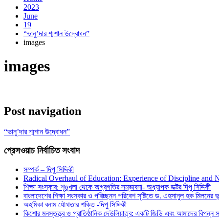
2023
June
19
“ভানু’দার শ্মশান উদ্বোধন”
images
images
Post navigation
“ভানু’দার শ্মশান উদ্বোধন”
প্রেসওয়াচ নির্বাচিত সংবাদ
সম্পর্ক – দিপু সিদ্দিকী
Radical Overhaul of Education: Experience of Discipline and 
শিক্ষা সংস্কার: শৃঙ্খলা থেকে অগ্রগতির সম্ভাবনা- অধ্যাপক ডক্টর দিপু সিদ্দিকী
বাংলাদেশের শিক্ষা সংস্কার ও পরিচ্ছন্ন পরিবেশ সৃষ্টিতে ড. এহসানুল হক মিলনের ভূম
অহমিকা বনাম যৌথতার শক্তি -দিপু সিদ্দিকী
কিশোর মনস্তত্ত্ব ও প্রাতিষ্ঠানিক দেউলিয়াত্ব: একটি জিডি এবং আমাদের বিপন্ন সমা