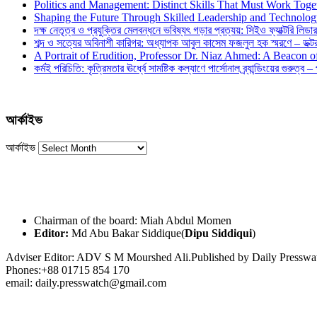
Politics and Management: Distinct Skills That Must Work Toge
Shaping the Future Through Skilled Leadership and Technolo
দক্ষ নেতৃত্ব ও প্রযুক্তির মেলবন্ধনে ভবিষ্যৎ গড়ার প্রত্যয়: সিইও ফ্যাক্টরি লিডার
শব্দ ও সত্যের অবিনাশী কারিগর: অধ্যাপক আবুল কাসেম ফজলুল হক স্মরণে – ডক্টর দ
A Portrait of Erudition, Professor Dr. Niaz Ahmed: A Beacon
কর্মই পরিচিতি: কৃত্রিমতার ঊর্ধ্বে সামষ্টিক কল্যাণে পার্সোনাল ব্র্যান্ডিংয়ের গুরুত্ব –
আর্কাইভ
আর্কাইভ
Chairman of the board: Miah Abdul Momen
Editor:
Md Abu Bakar Siddique(
Dipu Siddiqui
)
Adviser Editor: ADV S M Mourshed Ali.Published by Daily Press
Phones:+88 01715 854 170
email: daily.presswatch@gmail.com