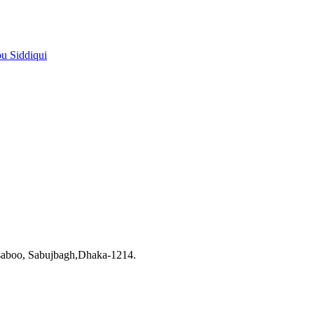
pu Siddiqui
saboo, Sabujbagh,Dhaka-1214.