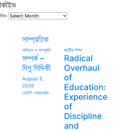
র্কাইভ
কাইভ
সাম্প্রতিক
সাহিত্য ও সংস্কৃতি
জাতীয়
শিক্ষা
সম্পর্ক –
Radical
দিপু সিদ্দিকী
Overhaul
of
August 3,
Education:
2026
ডেইলি প্রেসওয়াচ:
Experience
of
Discipline
and