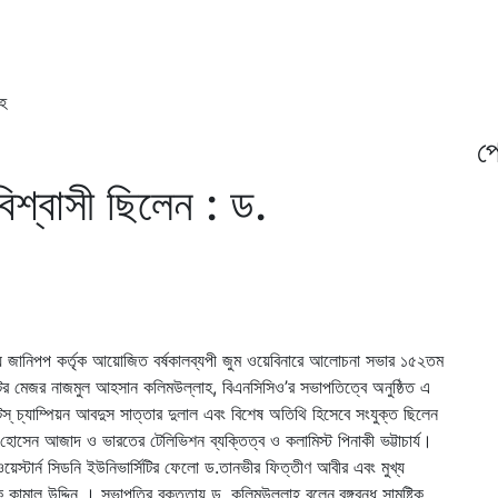
াহ
প্
 বিশ্বাসী ছিলেন : ড.
্যে জানিপপ কর্তৃক আয়োজিত বর্ষকালব্যপী জুম ওয়েবিনারে আলোচনা সভার ১৫২তম
ডক্টর মেজর নাজমুল আহসান কলিমউল্লাহ, বিএনসিসিও’র সভাপতিত্বে অনুষ্ঠিত এ
 চ্যাম্পিয়ন আবদুস সাত্তার দুলাল এবং বিশেষ অতিথি হিসেবে সংযুক্ত ছিলেন
 হোসেন আজাদ ও ভারতের টেলিভিশন ব্যক্তিত্ব ও কলামিস্ট পিনাকী ভট্টাচার্য।
েস্টার্ন সিডনি ইউনিভার্সিটির ফেলো ড.তানভীর ফিত্তীণ আবীর এবং মুখ্য
ামাল উদ্দিন । সভাপতির বক্তৃতায় ড. কলিমউল্লাহ বলেন,বঙ্গবন্ধু সামষ্টিক