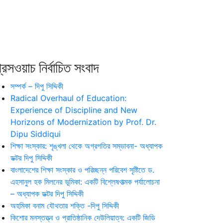
রেসওয়াচ নির্বাচিত সংবাদ
সম্পর্ক – দিপু সিদ্দিকী
Radical Overhaul of Education:
Experience of Discipline and New
Horizons of Modernization by Prof. Dr.
Dipu Siddiqui
শিক্ষা সংস্কার: শৃঙ্খলা থেকে অগ্রগতির সম্ভাবনা- অধ্যাপক
ডক্টর দিপু সিদ্দিকী
বাংলাদেশের শিক্ষা সংস্কার ও পরিচ্ছন্ন পরিবেশ সৃষ্টিতে ড.
এহসানুল হক মিলনের ভূমিকা: একটি বিশ্লেষণাত্মক পর্যালোচনা
– অধ্যাপক ডক্টর দিপু সিদ্দিকী
অহমিকা বনাম যৌথতার শক্তি -দিপু সিদ্দিকী
কিশোর মনস্তত্ত্ব ও প্রাতিষ্ঠানিক দেউলিয়াত্ব: একটি জিডি