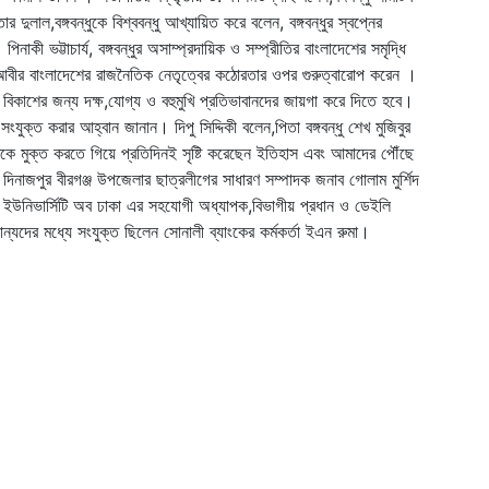
ুলাল,বঙ্গবন্ধুকে বিশ্ববন্ধু আখ্যায়িত করে বলেন, বঙ্গবন্ধুর স্বপ্নের
ী ভট্টাচার্য, বঙ্গবন্ধুর অসাম্প্রদায়িক ও সম্প্রীতির বাংলাদেশের সমৃদ্ধি
আবীর বাংলাদেশের রাজনৈতিক নেতৃত্বের কঠোরতার ওপর গুরুত্বারোপ করেন ।
কাশের জন্য দক্ষ,যোগ্য ও বহুমুখি প্রতিভাবানদের জায়গা করে দিতে হবে।
ংযুক্ত করার আহ্বান জানান। দিপু সিদ্দিকী বলেন,পিতা বঙ্গবন্ধু শেখ মুজিবুর
িকে মুক্ত করতে গিয়ে প্রতিদিনই সৃষ্টি করেছেন ইতিহাস এবং আমাদের পৌঁছে
দিনাজপুর বীরগঞ্জ উপজেলার ছাত্রলীগের সাধারণ সম্পাদক জনাব গোলাম মুর্শিদ
 ইউনিভার্সিটি অব ঢাকা এর সহযোগী অধ্যাপক,বিভাগীয় প্রধান ও ডেইলি
্যদের মধ্যে সংযুক্ত ছিলেন সোনালী ব্যাংকের কর্মকর্তা ইএন রুমা।