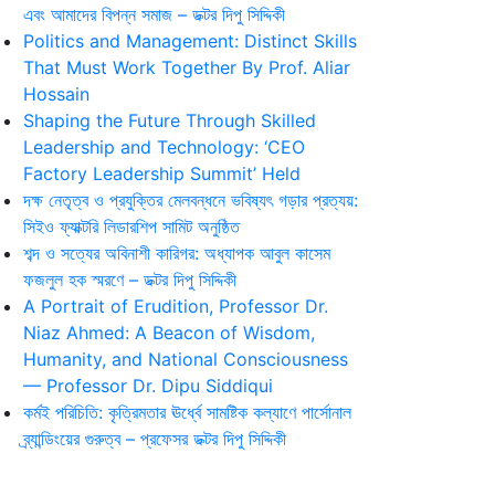
এবং আমাদের বিপন্ন সমাজ – ডক্টর দিপু সিদ্দিকী
Politics and Management: Distinct Skills
That Must Work Together By Prof. Aliar
Hossain
Shaping the Future Through Skilled
Leadership and Technology: ‘CEO
Factory Leadership Summit’ Held
দক্ষ নেতৃত্ব ও প্রযুক্তির মেলবন্ধনে ভবিষ্যৎ গড়ার প্রত্যয়:
সিইও ফ্যাক্টরি লিডারশিপ সামিট অনুষ্ঠিত
শব্দ ও সত্যের অবিনাশী কারিগর: অধ্যাপক আবুল কাসেম
ফজলুল হক স্মরণে – ডক্টর দিপু সিদ্দিকী
A Portrait of Erudition, Professor Dr.
Niaz Ahmed: A Beacon of Wisdom,
Humanity, and National Consciousness
— Professor Dr. Dipu Siddiqui
কর্মই পরিচিতি: কৃত্রিমতার ঊর্ধ্বে সামষ্টিক কল্যাণে পার্সোনাল
ব্র্যান্ডিংয়ের গুরুত্ব – প্রফেসর ডক্টর দিপু সিদ্দিকী