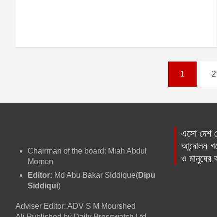
P
1
2
o
s
t
এসো দেশ প্
আন্দোলন গড়
s
Chairman of the board: Miah Abdul
ও মানুষের
Momen
p
Editor:
Md Abu Bakar Siddique(
Dipu
a
Siddiqui
)
g
Adviser Editor: ADV S M Mourshed
Ali.Published by Daily Presswatch Ltd