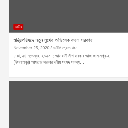
জাতীয়
মন্ত্রিপরিষদে নতুন মুখের অভিষেক করল সরকার
November 25, 2020
ডেইলি প্রেসওয়াচ:
ঢাকা, ২৪ নভেম্বর, ২০২০ : আওয়ামী লীগ সরকার আজ জামালপুর-২
(ইসলামপুর) আসনের সরকার দলীয় সংসদ সদস্য…