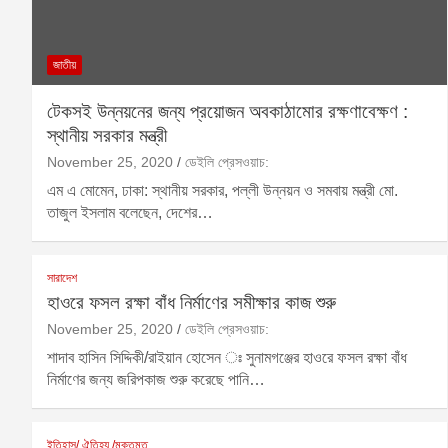
জাতীয়
টেকসই উন্নয়নের জন্য প্রয়োজন অবকাঠামোর রক্ষণাবেক্ষণ :
স্থানীয় সরকার মন্ত্রী
November 25, 2020
ডেইলি প্রেসওয়াচ:
এম এ মোমেন, ঢাকা: স্থানীয় সরকার, পল্লী উন্নয়ন ও সমবায় মন্ত্রী মো.
তাজুল ইসলাম বলেছেন, দেশের…
সারাদেশ
হাওরে ফসল রক্ষা বাঁধ নির্মাণের সমীক্ষার কাজ শুরু
November 25, 2020
ডেইলি প্রেসওয়াচ:
শাদাব হাসিন সিদ্দিকী/রাইয়ান হোসেন ঃ সুনামগঞ্জের হাওরে ফসল রক্ষা বাঁধ
নির্মাণের জন্য জরিপকাজ শুরু করেছে পানি…
ইতিহাস/ ঐতিহ্য /মুক্তমত