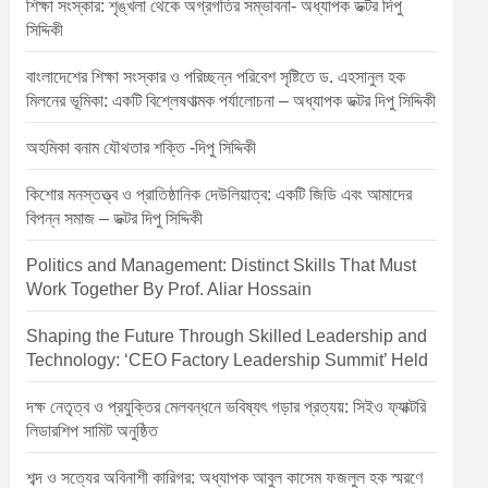
শিক্ষা সংস্কার: শৃঙ্খলা থেকে অগ্রগতির সম্ভাবনা- অধ্যাপক ডক্টর দিপু
সিদ্দিকী
বাংলাদেশের শিক্ষা সংস্কার ও পরিচ্ছন্ন পরিবেশ সৃষ্টিতে ড. এহসানুল হক
মিলনের ভূমিকা: একটি বিশ্লেষণাত্মক পর্যালোচনা – অধ্যাপক ডক্টর দিপু সিদ্দিকী
অহমিকা বনাম যৌথতার শক্তি -দিপু সিদ্দিকী
কিশোর মনস্তত্ত্ব ও প্রাতিষ্ঠানিক দেউলিয়াত্ব: একটি জিডি এবং আমাদের
বিপন্ন সমাজ – ডক্টর দিপু সিদ্দিকী
Politics and Management: Distinct Skills That Must
Work Together By Prof. Aliar Hossain
Shaping the Future Through Skilled Leadership and
Technology: ‘CEO Factory Leadership Summit’ Held
দক্ষ নেতৃত্ব ও প্রযুক্তির মেলবন্ধনে ভবিষ্যৎ গড়ার প্রত্যয়: সিইও ফ্যাক্টরি
লিডারশিপ সামিট অনুষ্ঠিত
শব্দ ও সত্যের অবিনাশী কারিগর: অধ্যাপক আবুল কাসেম ফজলুল হক স্মরণে