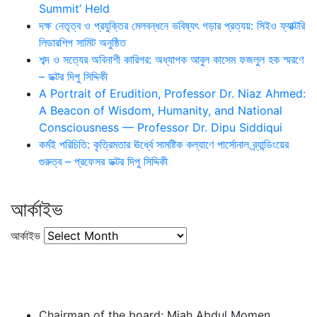
Summit’ Held
দক্ষ নেতৃত্ব ও প্রযুক্তির মেলবন্ধনে ভবিষ্যৎ গড়ার প্রত্যয়: সিইও ফ্যাক্টরি
লিডারশিপ সামিট অনুষ্ঠিত
শব্দ ও সত্যের অবিনাশী কারিগর: অধ্যাপক আবুল কাসেম ফজলুল হক স্মরণে
– ডক্টর দিপু সিদ্দিকী
A Portrait of Erudition, Professor Dr. Niaz Ahmed:
A Beacon of Wisdom, Humanity, and National
Consciousness — Professor Dr. Dipu Siddiqui
কর্মই পরিচিতি: কৃত্রিমতার ঊর্ধ্বে সামষ্টিক কল্যাণে পার্সোনাল ব্র্যান্ডিংয়ের
গুরুত্ব – প্রফেসর ডক্টর দিপু সিদ্দিকী
আর্কাইভ
আর্কাইভ
Chairman of the board: Miah Abdul Momen